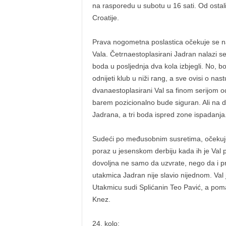
na rasporedu u subotu u 16 sati. Od osta
Croatije.
Prava nogometna poslastica očekuje se n
Vala. Četrnaestoplasirani Jadran nalazi s
boda u posljednja dva kola izbjegli. No, b
odnijeti klub u niži rang, a sve ovisi o na
dvanaestoplasirani Val sa finom serijom o
barem pozicionalno bude siguran. Ali na d
Jadrana, a tri boda ispred zone ispadanja
Sudeći po međusobnim susretima, očekuje
poraz u jesenskom derbiju kada ih je Val p
dovoljna ne samo da uzvrate, nego da i pr
utakmica Jadran nije slavio nijednom. Val 
Utakmicu sudi Splićanin Teo Pavić, a pom
Knez.
24. kolo: