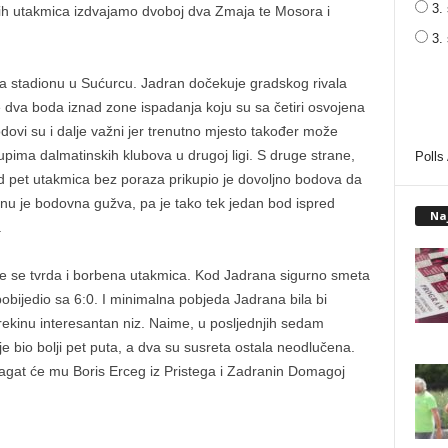
3. 
lih utakmica izdvajamo dvoboj dva Zmaja te Mosora i
3.
a stadionu u Sućurcu. Jadran dočekuje gradskog rivala
e dva boda iznad zone ispadanja koju su sa četiri osvojena
odovi su i dalje važni jer trenutno mjesto također može
stupima dalmatinskih klubova u drugoj ligi. S druge strane,
Polls
d pet utakmica bez poraza prikupio je dovoljno bodova da
nu je bodovna gužva, pa je tako tek jedan bod ispred
Na
.
 se tvrda i borbena utakmica. Kod Jadrana sigurno smeta
obijedio sa 6:0. I minimalna pobjeda Jadrana bila bi
ekinu interesantan niz. Naime, u posljednjih sedam
je bio bolji pet puta, a dva su susreta ostala neodlučena.
agat će mu Boris Erceg iz Pristega i Zadranin Domagoj