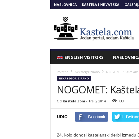
NASLOVNICA
KAŠTELA I HRVATSKA
GALERIJ
Kastela.COM
ENGLISH VISITORS
NASLOVNIC
Početna
Nekategorizirano
NOGOMET: Kaštelanski
NEKATEGORIZIRANO
NOGOMET: Kaštelan
Od
Kastela.com
-
tra 5, 2014
733
UDIO
Facebook
Twitter
24. kolo donosi kaštelanski derbi između J