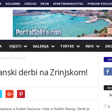
A
KOLUMNA
UDRUGE
DRON
APARTMANI&HOTELI
PONUDA POSLOV
A
VIJESTI
GALERIJA
TVRTKE
INFO
DR
 derbi na Zrinjskom!
Lik
ski derbi na Zrinjskom!
An
S
3. 
adrana iz Kaštel Sućurca i Vala iz Kaštel Starog. Derbi je