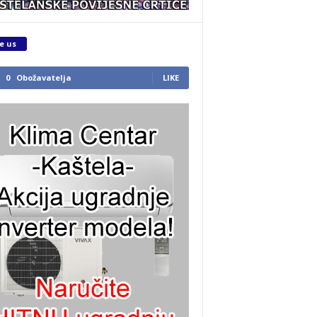
e us
0
Obožavatelja
LIKE