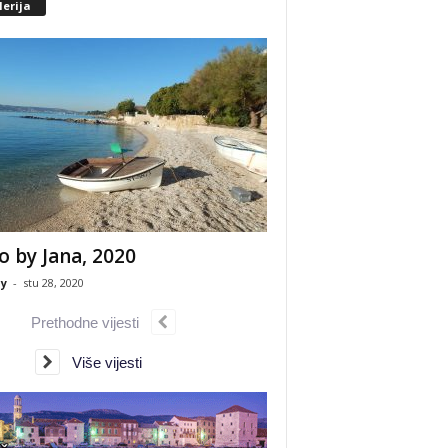
erija
o by Jana, 2020
y
-
stu 28, 2020
Prethodne vijesti
Više vijesti