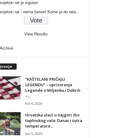
svjetski rat je siguran
 svjetski rat - nema šanse! Kome je do rata...
View Results
 Archive
jnovije
“KAŠTELANI PRIČAJU
LEGENDU” – uprizorenje
Legende o Miljenku i Dobrili
–...
kol 6, 2026
Hrvatska ulazi u najgori dio
toplinskog vala: Danas i sutra
temperature...
kol 5, 2026