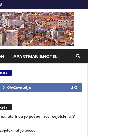
A
ON
APARTMANI&HOTELI
e us
0
Obožavatelja
LIKE
keta
matrate li da je počeo Treći svjetski rat?
svjetski rat je počeo