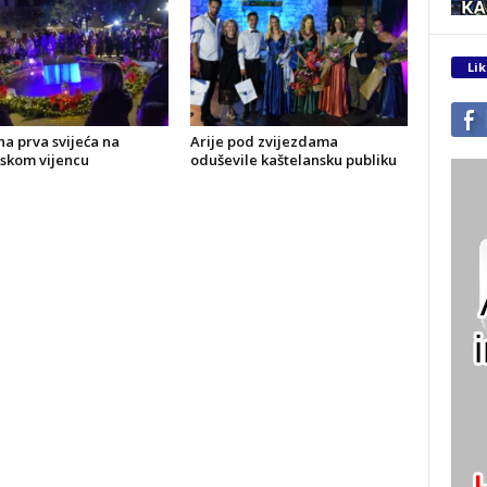
Lik
a prva svijeća na
Arije pod zvijezdama
skom vijencu
oduševile kaštelansku publiku