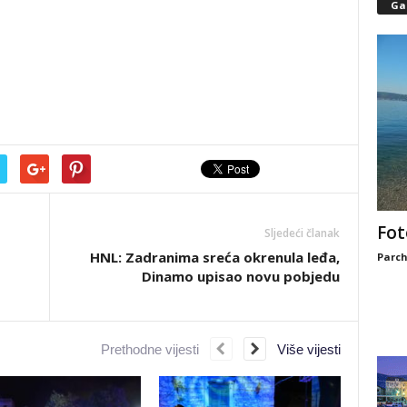
Gal
Fot
Sljedeći članak
HNL: Zadranima sreća okrenula leđa,
Parch
Dinamo upisao novu pobjedu
Prethodne vijesti
Više vijesti