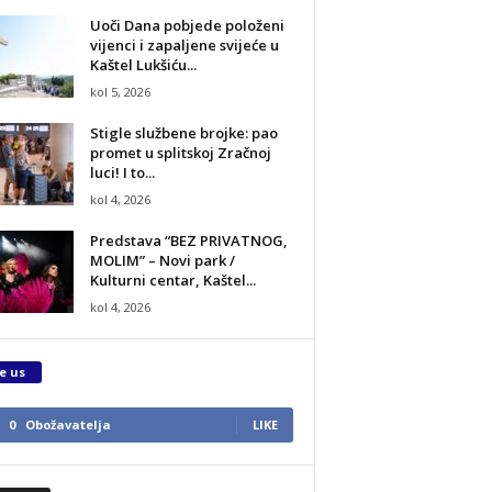
Uoči Dana pobjede položeni
vijenci i zapaljene svijeće u
Kaštel Lukšiću...
kol 5, 2026
Stigle službene brojke: pao
promet u splitskoj Zračnoj
luci! I to...
kol 4, 2026
Predstava “BEZ PRIVATNOG,
MOLIM” – Novi park /
Kulturni centar, Kaštel...
kol 4, 2026
e us
0
Obožavatelja
LIKE