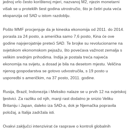
jednoj vrlo često korištenoj mjeri, nazvanoj M2, njezin monetarni
višak se u proteklih šest godina utrostručio, što je četiri puta veća
ekspanzija od SAD u istom razdoblju.
Pošto MMF procjenjuje da je kineska ekonomija od 2011. do 2014.
porasla za 24 posto, a američka samo 7,6 posto, Kina će ove
godine najvjerojatnije preteći SAD. Te brojke su revolucionarne na
svjetskom ekonomskom pejsažu, što povećava važnost zemalja s
velikim srednjim prihodima. Indija je postala treća najveća
ekonomija na svijetu, a dosad je bila na desetom mjestu. Veličina
njenog gospodarstva se gotovo udvostručila, s 19 posto u
usporedbi s američkim, na 37 posto, 2011. godine.
Rusija, Brazil, Indonezija i Meksiko nalaze se u prvih 12 na svjetskoj
ljestvici. Za razliku od njih, manji rast dodatno je snizio Veliku
Britaniju i Japan, daleko iza SAD-a, dok je Njemačka popravila
položaj, a Italija zadržala isti.
Ovakvi zaključci intenzivirat će rasprave o kontroli globalnih