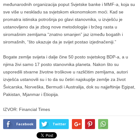
međunarodnih organizacija poput Svjetske banke i MMF-a, koja su
sve više u neskladu sa svjetskom ekonomskom moći. Kad se
promatra istinska potrošnja po glavi stanovnika, u izvješću je
ustanovljeno da je zbog nove metodologije i bržeg rasta u
siromašnim zemljama “znatno smanjen” jaz između bogatih i
siromašnih, “što ukazuje da je svijet postao izjednačeniji.”
Bogate zemlje svijeta i dalje čine 50 posto svjetskog BDP-a, a u
njima živi samo 17 posto stanovnika planeta. Nakon što su
usporedili stvarne životne troškove u različitim zemljama, autori
izvješća ustanovili su i to da su četiri najskuplje zemlje za život
Švicarska, Norveška, Bermudi i Australija, dok su najjeftinije Egipat,
Pakistan, Mjanmar i Etiopija.
IZVOR: Financial Times
Facebook
Twitter