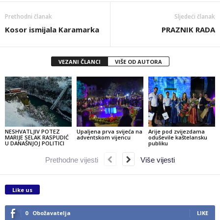
Prethodni članak
Sljedeći članak
Kosor ismijala Karamarka
PRAZNIK RADA
VEZANI ČLANCI
VIŠE OD AUTORA
NESHVATLJIV POTEZ
Upaljena prva svijeća na
Arije pod zvijezdama
MARIJE SELAK RASPUDIĆ
adventskom vijencu
oduševile kaštelansku
U DANAŠNJOJ POLITICI
publiku
Prethodne vijesti
Više vijesti
Like us
0
Obožavatelja
LIKE