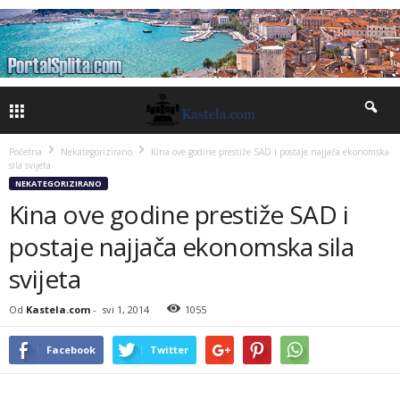
Početna
Nekategorizirano
Kina ove godine prestiže SAD i postaje najjača ekonomska
sila svijeta
NEKATEGORIZIRANO
Kina ove godine prestiže SAD i
postaje najjača ekonomska sila
svijeta
Od
Kastela.com
-
svi 1, 2014
1055
Facebook
Twitter