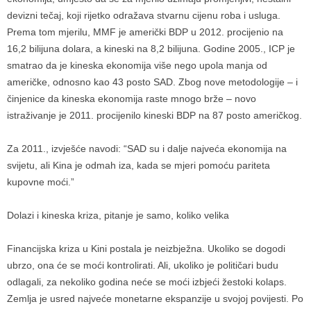
devizni tečaj, koji rijetko odražava stvarnu cijenu roba i usluga.
Prema tom mjerilu, MMF je američki BDP u 2012. procijenio na
16,2 bilijuna dolara, a kineski na 8,2 bilijuna. Godine 2005., ICP je
smatrao da je kineska ekonomija više nego upola manja od
američke, odnosno kao 43 posto SAD. Zbog nove metodologije – i
činjenice da kineska ekonomija raste mnogo brže – novo
istraživanje je 2011. procijenilo kineski BDP na 87 posto američkog.
Za 2011., izvješće navodi: “SAD su i dalje najveća ekonomija na
svijetu, ali Kina je odmah iza, kada se mjeri pomoću pariteta
kupovne moći.”
Dolazi i kineska kriza, pitanje je samo, koliko velika
Financijska kriza u Kini postala je neizbježna. Ukoliko se dogodi
ubrzo, ona će se moći kontrolirati. Ali, ukoliko je političari budu
odlagali, za nekoliko godina neće se moći izbjeći žestoki kolaps.
Zemlja je usred najveće monetarne ekspanzije u svojoj povijesti. Po