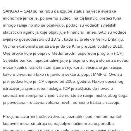
ŠANGAJ – SAD su na rubu da izgube status najveće svjetske
ekonomije jer će je, po svemu sudeći, na toj ljestvici preteći Kina,
mnogo ranije no što se očekivalo, podaci su vodećih svjetskih
statističkih agencija koje objavljuje Financial Times. SAD su vodeće
svjetsko gospodarstvo od 1872., kada su pretekle Veliku Britaniju.
Većina ekonomista smatrala je da će Kina preuzeti vodstvo 2019.
Ove brojke koje je objavio Međunarodni usporedni program (ICP)
Svjetske banke, najautoritativnija je procjena onoga što se za novac
može kupiti u različitim zemljama i nju koristi većina organizacija,
kako u privatnom tako i u javnom sektoru, poput MMF-a. Ovo su
prvi podaci koje je ICP objavio od 2005. godine. Nakon opsežnog
istraživanja cijena roba i usluga, ICP je zaključio da novac u
siromašnim zemljama vrijedi više no što se ranije mislilo, zbog čega
je povećana i relativna veličina novih, odnosno tržišta u razvoju.
Procjene stvarnih troškova života, poznatih i pod imenom paritet
kupovne moći, smatraju se najboljim načinom za usporedbu
ekonomija, umjesto da se za mjerilo uzimaju promjenjivi, nestalni