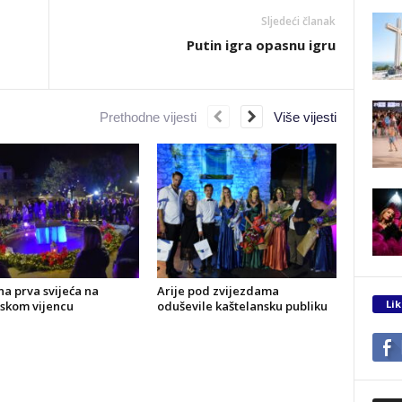
Sljedeći članak
Putin igra opasnu igru
Prethodne vijesti
Više vijesti
a prva svijeća na
Arije pod zvijezdama
Lik
skom vijencu
oduševile kaštelansku publiku