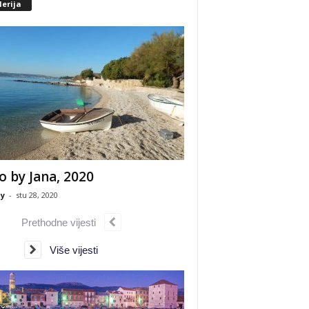
erija
o by Jana, 2020
y
-
stu 28, 2020
Prethodne vijesti
Više vijesti