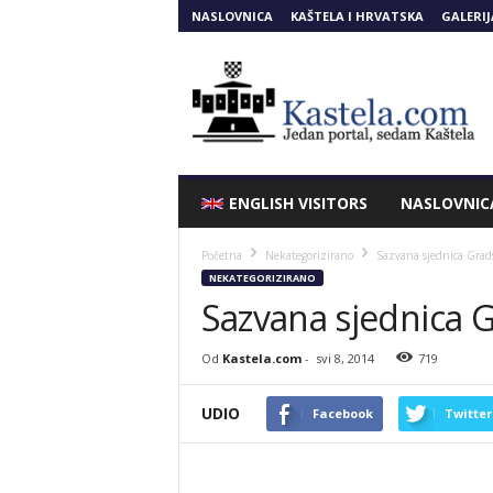
NASLOVNICA
KAŠTELA I HRVATSKA
GALERIJ
Kastela.COM
ENGLISH VISITORS
NASLOVNIC
Početna
Nekategorizirano
Sazvana sjednica Grads
NEKATEGORIZIRANO
Sazvana sjednica G
Od
Kastela.com
-
svi 8, 2014
719
UDIO
Facebook
Twitter