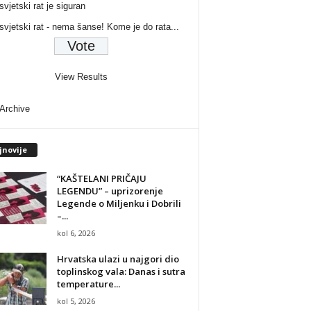
svjetski rat je siguran
 svjetski rat - nema šanse! Kome je do rata...
View Results
 Archive
jnovije
“KAŠTELANI PRIČAJU
LEGENDU” – uprizorenje
Legende o Miljenku i Dobrili
–...
kol 6, 2026
Hrvatska ulazi u najgori dio
toplinskog vala: Danas i sutra
temperature...
kol 5, 2026