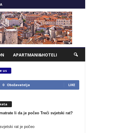
A
ON
APARTMANI&HOTELI
e us
0
Obožavatelja
LIKE
keta
matrate li da je počeo Treći svjetski rat?
svjetski rat je počeo