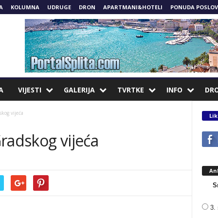
A
KOLUMNA
UDRUGE
DRON
APARTMANI&HOTELI
PONUDA POSLOV
A
VIJESTI
GALERIJA
TVRTKE
INFO
DR
kog vijeća
Lik
radskog vijeća
An
S
3. 