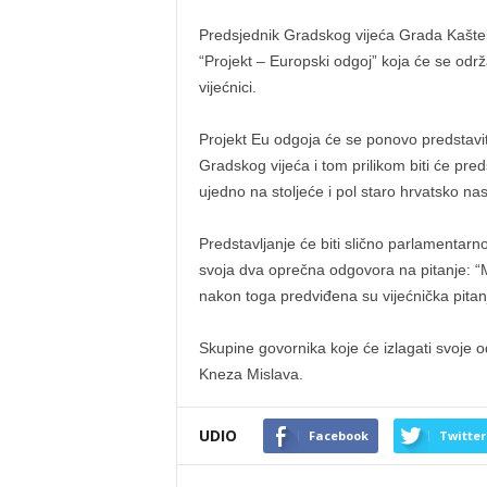
Predsjednik Gradskog vijeća Grada Kaštel
“Projekt – Europski odgoj” koja će se održa
vijećnici.
Projekt Eu odgoja će se ponovo predstavi
Gradskog vijeća i tom prilikom biti će pre
ujedno na stoljeće i pol staro hrvatsko n
Predstavljanje će biti slično parlamentarno
svoja dva oprečna odgovora na pitanje: “Mo
nakon toga predviđena su vijećnička pitanja
Skupine govornika koje će izlagati svoje 
Kneza Mislava.
UDIO
Facebook
Twitter