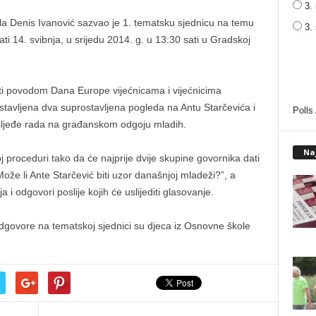
3. 
a Denis Ivanović sazvao je 1. tematsku sjednicu na temu
3.
ti 14. svibnja, u srijedu 2014. g. u 13:30 sati u Gradskoj
ti povodom Dana Europe vijećnicama i vijećnicima
dstavljena dva suprostavljena pogleda na Antu Starčevića i
Polls
asljeđe rada na građanskom odgoju mladih.
Na
j proceduri tako da će najprije dvije skupine govornika dati
že li Ante Starčević biti uzor današnjoj mladeži?”, a
 i odgovori poslije kojih će uslijediti glasovanje.
odgovore na tematskoj sjednici su djeca iz Osnovne škole