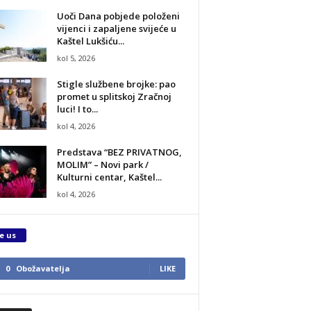
Uoči Dana pobjede položeni
vijenci i zapaljene svijeće u
Kaštel Lukšiću...
kol 5, 2026
Stigle službene brojke: pao
promet u splitskoj Zračnoj
luci! I to...
kol 4, 2026
Predstava “BEZ PRIVATNOG,
MOLIM” – Novi park /
Kulturni centar, Kaštel...
kol 4, 2026
e us
0
Obožavatelja
LIKE