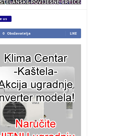
e us
0
Obožavatelja
LIKE