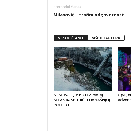
Prethodni članak
Milanović – tražim odgovornost
VEZANI ČLANCI
VIŠE OD AUTORA
NESHVATLJIV POTEZ MARIJE
Upaljen
SELAK RASPUDIĆ U DANAŠNJOJ
advent
POLITICI