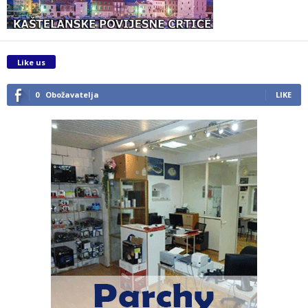
Like us
0
Obožavatelja
LIKE