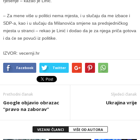
rješenje – kazao je Linić.
– Za mene više u politici nema mjesta, i u slučaju da me izbace i
SDP-a, kao i u slučaju da Milanovića smjene sa predsjedničkog
mjesta u stranci – rekao je Linić i dodao da je za njega priča gotova
i da će se povući iz politike.
IZVOR: vecernji.hr
Facebook
Twitter
Prethodni članak
Sljedeći članak
Google objavio obrazac
Ukrajina vrije
“pravo na zaborav”
VEZANI ČLANCI
VIŠE OD AUTORA