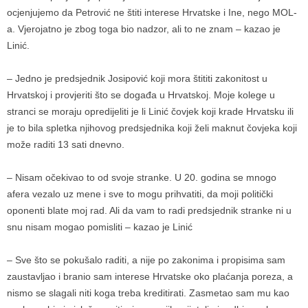
ocjenjujemo da Petrović ne štiti interese Hrvatske i Ine, nego MOL-
a. Vjerojatno je zbog toga bio nadzor, ali to ne znam – kazao je
Linić.
– Jedno je predsjednik Josipović koji mora štititi zakonitost u
Hrvatskoj i provjeriti što se događa u Hrvatskoj. Moje kolege u
stranci se moraju opredijeliti je li Linić čovjek koji krade Hrvatsku ili
je to bila spletka njihovog predsjednika koji želi maknut čovjeka koji
može raditi 13 sati dnevno.
– Nisam očekivao to od svoje stranke. U 20. godina se mnogo
afera vezalo uz mene i sve to mogu prihvatiti, da moji politički
oponenti blate moj rad. Ali da vam to radi predsjednik stranke ni u
snu nisam mogao pomisliti – kazao je Linić
– Sve što se pokušalo raditi, a nije po zakonima i propisima sam
zaustavljao i branio sam interese Hrvatske oko plaćanja poreza, a
nismo se slagali niti koga treba kreditirati. Zasmetao sam mu kao