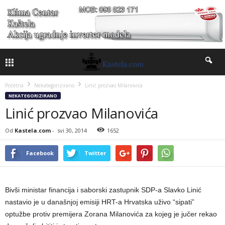
Početna
Nekategorizirano
Linić prozvao Milanovića
NEKATEGORIZIRANO
Linić prozvao Milanovića
Od
Kastela.com
-
svi 30, 2014
1652
Facebook
Twitter
Bivši ministar financija i saborski zastupnik SDP-a Slavko Linić
nastavio je u današnjoj emisiji HRT-a Hrvatska uživo “sipati”
optužbe protiv premijera Zorana Milanovića za kojeg je jučer rekao