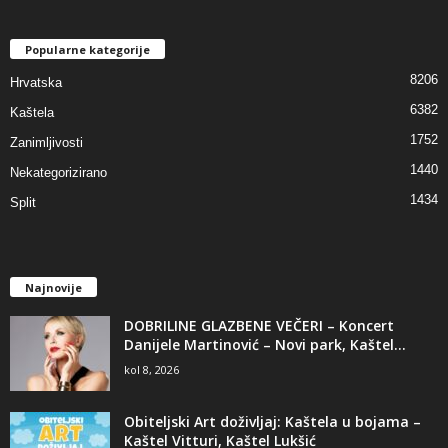
Popularne kategorije
8206
Hrvatska
6382
Kaštela
1752
Zanimljivosti
1440
Nekategorizirano
1434
Split
Najnovije
DOBRILINE GLAZBENE VEČERI – Koncert
Danijele Martinović – Novi park, Kaštel...
kol 8, 2026
Obiteljski Art doživljaj: Kaštela u bojama –
Kaštel Vitturi, Kaštel Lukšić