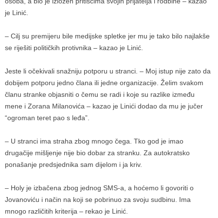
osoba, a bio je izložen pritiscima svojih prijatelja i rodbine – kazao
je Linić.
– Cilj su premijeru bile medijske spletke jer mu je tako bilo najlakše
se riješiti političkih protivnika – kazao je Linić.
Jeste li očekivali snažniju potporu u stranci. – Moj istup nije zato da
dobijem potporu jedno člana ili jedne organizacije. Želim svakom
članu stranke objasniti o čemu se radi i koje su razlike između
mene i Zorana Milanovića – kazao je Linići dodao da mu je jučer
“ogroman teret pao s leđa”.
– U stranci ima straha zbog mnogo čega. Tko god je imao
drugačije mišljenje nije bio dobar za stranku. Za autokratsko
ponašanje predsjednika sam dijelom i ja kriv.
– Holy je izbačena zbog jednog SMS-a, a hoćemo li govoriti o
Jovanoviću i način na koji se pobrinuo za svoju sudbinu. Ima
mnogo različitih kriterija – rekao je Linić.