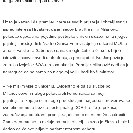
da ga želi uhititi i strpati u zatvor.
Uz to je kazao i da premijer interese svojih prijatelja i obitelji stavlja
ispred interesa Hrvatske, da je njegov brat Krešimir Milanović
pokušao utjecati na pojedine postupke u nekih službama, a njegov
prijatelj i predsjednik NO Ine Siniša Petrović djeluje u korist MOL-a,
a ne Hrvatske. U Saboru se danas moglo čuti da će se ozbiljno
istražiti Linićevi navodi u uhođenju, a predsjednik Ivo Josipović je
zatražio izvješće SOA-e o tom pitanju. Premijer Milanović tvrdi da je
nemoguće da se samo po njegovoj volji uhodi bivši ministar.
– Ne mislim više o uhićenju. Evidentno je da su službe po
Milanovićevom nalogu pokušavali komunicirati sa mojim
prijateljima, kopaju se mnoge predstečajne nagodbe i provjerava se
sve oko mene, a bez da postoji nalog DORH-a. To je pokušaj
zastrašivanja od strane premijera, ali mene se ne može zastrašiti.
Zamjeram mu što to djeluje na moju obitelj – kazao je Slavko Linić i
dodao da će sve prijaviti parlamentarnom odboru.