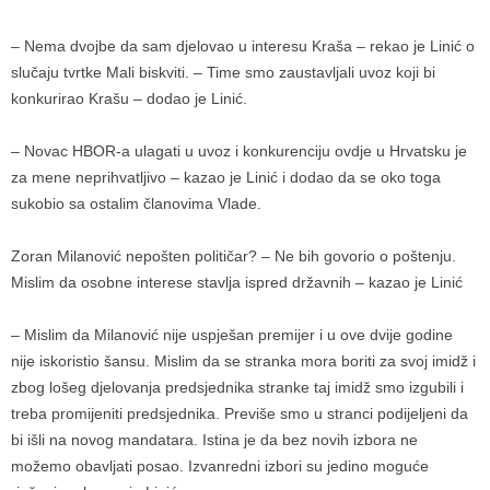
– Nema dvojbe da sam djelovao u interesu Kraša – rekao je Linić o
slučaju tvrtke Mali biskviti. – Time smo zaustavljali uvoz koji bi
konkurirao Krašu – dodao je Linić.
– Novac HBOR-a ulagati u uvoz i konkurenciju ovdje u Hrvatsku je
za mene neprihvatljivo – kazao je Linić i dodao da se oko toga
sukobio sa ostalim članovima Vlade.
Zoran Milanović nepošten političar? – Ne bih govorio o poštenju.
Mislim da osobne interese stavlja ispred državnih – kazao je Linić
– Mislim da Milanović nije uspješan premijer i u ove dvije godine
nije iskoristio šansu. Mislim da se stranka mora boriti za svoj imidž i
zbog lošeg djelovanja predsjednika stranke taj imidž smo izgubili i
treba promijeniti predsjednika. Previše smo u stranci podijeljeni da
bi išli na novog mandatara. Istina je da bez novih izbora ne
možemo obavljati posao. Izvanredni izbori su jedino moguće