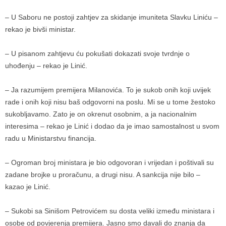
– U Saboru ne postoji zahtjev za skidanje imuniteta Slavku Liniću –
rekao je bivši ministar.
– U pisanom zahtjevu ću pokušati dokazati svoje tvrdnje o
uhođenju – rekao je Linić.
– Ja razumijem premijera Milanovića. To je sukob onih koji uvijek
rade i onih koji nisu baš odgovorni na poslu. Mi se u tome žestoko
sukobljavamo. Zato je on okrenut osobnim, a ja nacionalnim
interesima – rekao je Linić i dodao da je imao samostalnost u svom
radu u Ministarstvu financija.
– Ogroman broj ministara je bio odgovoran i vrijedan i poštivali su
zadane brojke u proračunu, a drugi nisu. A sankcija nije bilo –
kazao je Linić.
– Sukobi sa Sinišom Petrovićem su dosta veliki između ministara i
osobe od povjerenja premijera. Jasno smo davali do znanja da