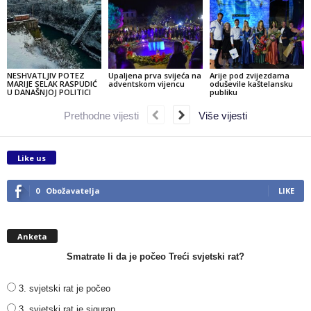
NESHVATLJIV POTEZ
Upaljena prva svijeća na
Arije pod zvijezdama
MARIJE SELAK RASPUDIĆ
adventskom vijencu
oduševile kaštelansku
U DANAŠNJOJ POLITICI
publiku
Prethodne vijesti
Više vijesti
Like us
0
Obožavatelja
LIKE
Anketa
Smatrate li da je počeo Treći svjetski rat?
3. svjetski rat je počeo
3. svjetski rat je siguran