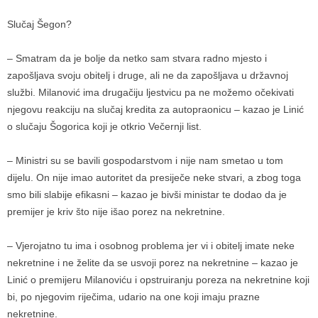
Slučaj Šegon?
– Smatram da je bolje da netko sam stvara radno mjesto i
zapošljava svoju obitelj i druge, ali ne da zapošljava u državnoj
službi. Milanović ima drugačiju ljestvicu pa ne možemo očekivati
njegovu reakciju na slučaj kredita za autopraonicu – kazao je Linić
o slučaju Šogorica koji je otkrio Večernji list.
– Ministri su se bavili gospodarstvom i nije nam smetao u tom
dijelu. On nije imao autoritet da presiječe neke stvari, a zbog toga
smo bili slabije efikasni – kazao je bivši ministar te dodao da je
premijer je kriv što nije išao porez na nekretnine.
– Vjerojatno tu ima i osobnog problema jer vi i obitelj imate neke
nekretnine i ne želite da se usvoji porez na nekretnine – kazao je
Linić o premijeru Milanoviću i opstruiranju poreza na nekretnine koji
bi, po njegovim riječima, udario na one koji imaju prazne
nekretnine.