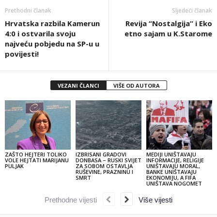
Prethodni članak
Sljedeći članak
Hrvatska razbila Kamerun
Revija “Nostalgija” i Eko
4:0 i ostvarila svoju
etno sajam u K.Starome
najveću pobjedu na SP-u u
povijesti!
VEZANI ČLANCI
VIŠE OD AUTORA
ZAŠTO HEJTERI TOLIKO
IZBRISANI GRADOVI
MEDIJI UNIŠTAVAJU
VOLE HEJTATI MARIJANU
DONBASA – RUSKI SVIJET
INFORMACIJE, RELIGIJE
PULJAK
ZA SOBOM OSTAVLJA
UNIŠTAVAJU MORAL,
RUŠEVINE, PRAZNINU I
BANKE UNIŠTAVAJU
SMRT
EKONOMIJU, A FIFA
UNIŠTAVA NOGOMET
Prethodne vijesti
Više vijesti