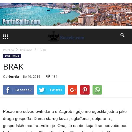
Početna
Kolumna
BRAK
KOLUMNA
BRAK
Od
Đurđa
-
lip 19, 2014
1341
Facebook
Twitter
Posao me odveo ovih dana u Zagreb , gdje me ugostila jedna jako
draga gospođa .Dama starog kova , uglađena , dotjerana ,
gospodskih manira .Volim je .Onaj tip osobe koja ti se podvuče pod