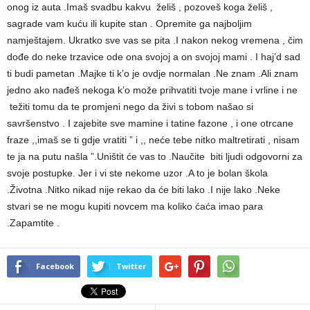
onog iz auta .Imaš svadbu kakvu
želiš , pozoveš koga želiš ,
sagrade vam kuću ili kupite stan . Opremite ga najboljim
namještajem. Ukratko sve vas se pita .I nakon nekog vremena , čim
dođe do neke trzavice ode ona svojoj a on svojoj mami . I haj’d sad
ti budi pametan .Majke ti k’o je ovdje normalan .Ne znam .Ali znam
jedno ako nađeš nekoga k’o može prihvatiti tvoje mane i vrline i ne
težiti tomu da te promjeni nego da živi s tobom našao si
savršenstvo . I zajebite sve mamine i tatine fazone , i one otrcane
fraze ,,imaš se ti gdje vratiti ” i ,, neće tebe nitko maltretirati , nisam
te ja na putu našla ”.Uništit će vas to .Naučite
biti ljudi odgovorni za
svoje postupke. Jer i vi ste nekome uzor .A to je bolan škola
.Životna .Nitko nikad nije rekao da će biti lako .I nije lako .Neke
stvari se ne mogu kupiti novcem ma koliko ćaća imao para
.Zapamtite .
Facebook
Twitter