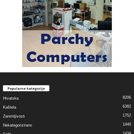
Popularne kategorije
8206
Hrvatska
6382
Kaštela
1752
Zanimljivosti
1440
Nekategorizirano
1434