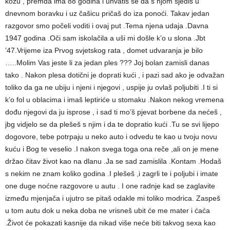
kožu , premda ima 88 godina i uhvatiš se da s njom sjediš u
dnevnom boravku i uz čašicu pričaš do iza ponoći. Takav jedan
razgovor smo počeli voditi i ovaj put .Tema njena udaja .Davna
1947 godina .Oči sam iskolačila a uši mi došle k’o u slona .Jbt
’47.Vrijeme iza Prvog svjetskog rata , domet udvaranja je bilo
…..Molim Vas jeste li za jedan ples ??? Joj bolan zamisli danas
tako . Nakon plesa dotični je doprati kući , i pazi sad ako je odvažan
toliko da ga ne ubiju i njeni i njegovi , uspije ju ovlaš poljubiti .I ti si
k’o fol u oblacima i imaš leptiriće u stomaku .Nakon nekog vremena
dođu njegovi da ju isprose , i sad ti mo’š pjevat borbene da nećeš ,
jbg vidjelo se da plešeš s njim i da te dopratio kući .Tu se svi lijepo
dogovore, tebe potrpaju u neko auto i odvedu te kao u tvoju novu
kuću i Bog te veselio .I nakon svega toga ona reče ,ali on je mene
držao čitav život kao na dlanu .Ja se sad zamislila .Kontam .Hodaš
s nekim ne znam koliko godina .I plešeš ,i zagrli te i poljubi i imate
one duge noćne razgovore u autu . I one radnje kad se zaglavite
između mjenjača i ujutro se pitaš odakle mi toliko modrica. Zaspeš
u tom autu dok u neka doba ne vrisneš ubit će me mater i ćaća
.Život će pokazati kasnije da nikad više neće biti takvog sexa kao