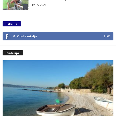
kol 5, 2026
Like us
0
Obožavatelja
LIKE
Galerija