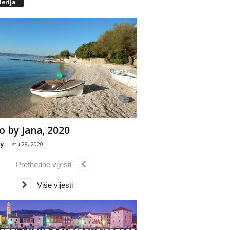
erija
o by Jana, 2020
y
-
stu 28, 2020
Prethodne vijesti
Više vijesti