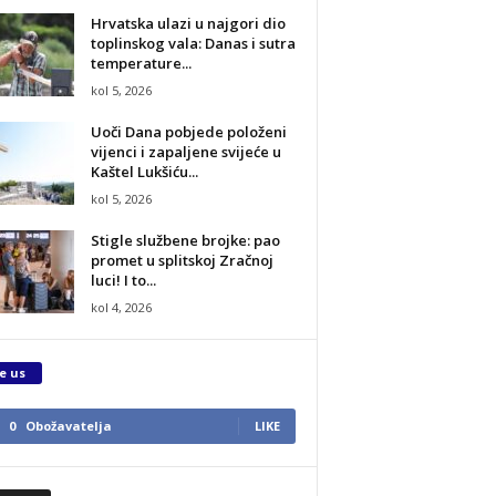
Hrvatska ulazi u najgori dio
toplinskog vala: Danas i sutra
temperature...
kol 5, 2026
Uoči Dana pobjede položeni
vijenci i zapaljene svijeće u
Kaštel Lukšiću...
kol 5, 2026
Stigle službene brojke: pao
promet u splitskoj Zračnoj
luci! I to...
kol 4, 2026
e us
0
Obožavatelja
LIKE