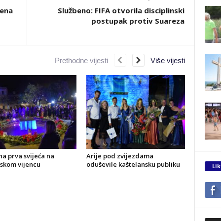
vena
Službeno: FIFA otvorila disciplinski
postupak protiv Suareza
Prethodne vijesti
Više vijesti
a prva svijeća na
Arije pod zvijezdama
skom vijencu
oduševile kaštelansku publiku
Lik