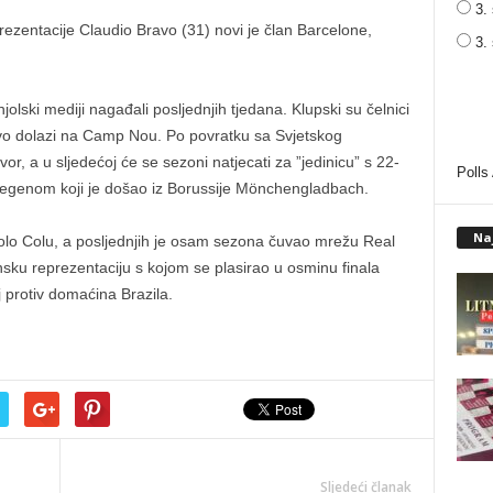
3. 
ezentacije Claudio Bravo (31) novi je član Barcelone,
3.
olski mediji nagađali posljednjih tjedana. Klupski su čelnici
vo dolazi na Camp Nou. Po povratku sa Svjetskog
or, a u sljedećoj će se sezoni natjecati za ”jedinicu” s 22-
Polls
egenom koji je došao iz Borussije Mönchengladbach.
Na
olo Colu, a posljednjih je osam sezona čuvao mrežu Real
sku reprezentaciju s kojom se plasirao u osminu finala
 protiv domaćina Brazila.
Sljedeći članak