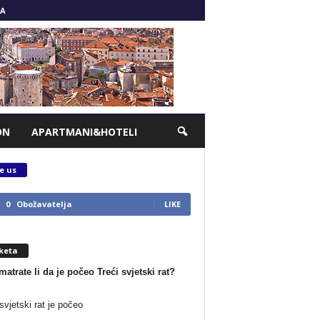
A
ON
APARTMANI&HOTELI
e us
0
Obožavatelja
LIKE
keta
matrate li da je počeo Treći svjetski rat?
svjetski rat je počeo