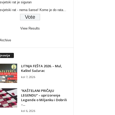
svjetski rat je siguran
 svjetski rat - nema šanse! Kome je do rata...
View Results
 Archive
jnovije
LITNJA FEŠTA 2026. – Mul,
Kaštel Sućurac
kol 7, 2026
“KAŠTELANI PRIČAJU
LEGENDU” – uprizorenje
Legende o Miljenku i Dobrili
–...
kol 6, 2026