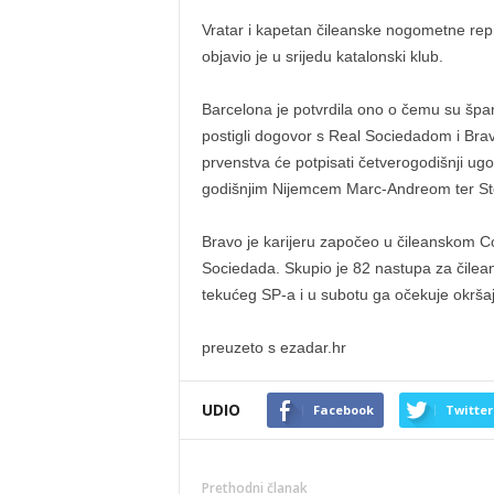
Vratar i kapetan čileanske nogometne repr
objavio je u srijedu katalonski klub.
Barcelona je potvrdila ono o čemu su španj
postigli dogovor s Real Sociedadom i Bra
prvenstva će potpisati četverogodišnji ugov
godišnjim Nijemcem Marc-Andreom ter St
Bravo je karijeru započeo u čileanskom C
Sociedada. Skupio je 82 nastupa za čilean
tekućeg SP-a i u subotu ga očekuje okršaj
preuzeto s ezadar.hr
UDIO
Facebook
Twitter
Prethodni članak