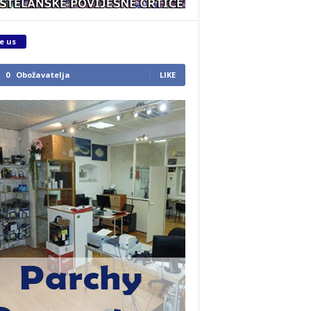
e us
0
Obožavatelja
LIKE