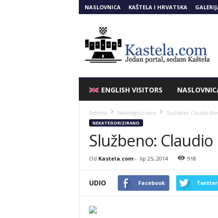
NASLOVNICA
KAŠTELA I HRVATSKA
GALERIJ
Kastela.COM
ENGLISH VISITORS
NASLOVNIC
Početna
Nekategorizirano
Službeno: Claudio Brav
NEKATEGORIZIRANO
Službeno: Claudio 
Od
Kastela.com
-
lip 25, 2014
918
UDIO
Facebook
Twitter