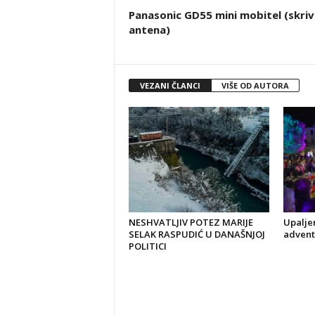
Panasonic GD55 mini mobitel (skri
antena)
VEZANI ČLANCI
VIŠE OD AUTORA
NESHVATLJIV POTEZ MARIJE
Upaljen
SELAK RASPUDIĆ U DANAŠNJOJ
advent
POLITICI