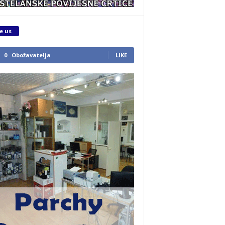
e us
0
Obožavatelja
LIKE