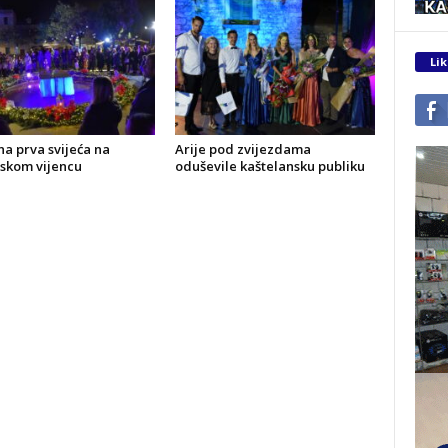
Lik
a prva svijeća na
Arije pod zvijezdama
skom vijencu
oduševile kaštelansku publiku