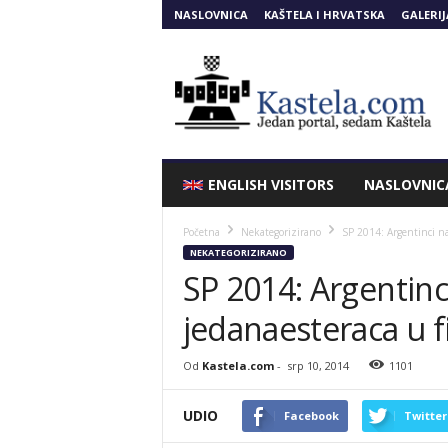
NASLOVNICA
KAŠTELA I HRVATSKA
GALERIJ
Kastela.COM
ENGLISH VISITORS
NASLOVNIC
Početna
Nekategorizirano
SP 2014: Argentinci na
NEKATEGORIZIRANO
SP 2014: Argentinci
jedanaesteraca u f
Od
Kastela.com
-
srp 10, 2014
1101
UDIO
Facebook
Twitter