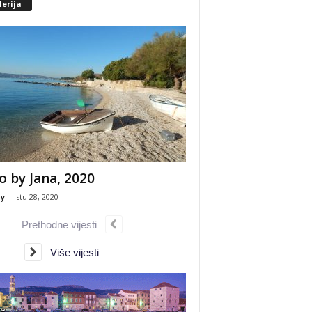
erija
o by Jana, 2020
y
-
stu 28, 2020
Prethodne vijesti
Više vijesti