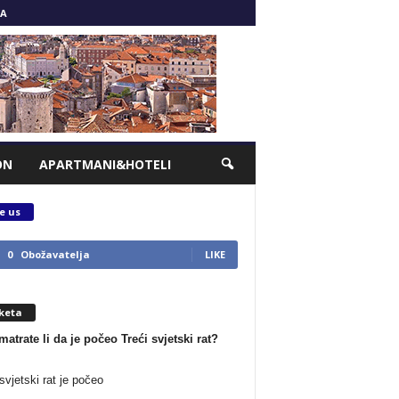
A
ON
APARTMANI&HOTELI
e us
0
Obožavatelja
LIKE
keta
matrate li da je počeo Treći svjetski rat?
svjetski rat je počeo