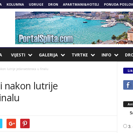
A
KOLUMNA
UDRUGE
DRON
APARTMANI&HOTELI
PONUDA POSLOV
A
VIJESTI
GALERIJA
TVRTKE
INFO
DR
kon lutrije jedanaesteraca u finalu
Lik
 nakon lutrije
inalu
An
S
3. 