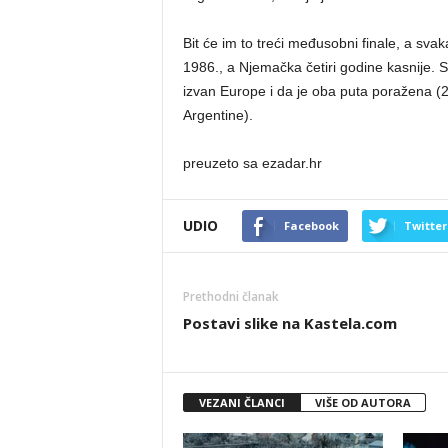
Bit će im to treći međusobni finale, a sva
1986., a Njemačka četiri godine kasnije. 
izvan Europe i da je oba puta poražena (
Argentine).
preuzeto sa ezadar.hr
UDIO
Facebook
Twitter
Prethodni članak
Postavi slike na Kastela.com
VEZANI ČLANCI
VIŠE OD AUTORA