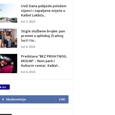
Uoči Dana pobjede položeni
vijenci i zapaljene svijeće u
Kaštel Lukšiću...
kol 5, 2026
Stigle službene brojke: pao
promet u splitskoj Zračnoj
luci! I to...
kol 4, 2026
Predstava “BEZ PRIVATNOG,
MOLIM” – Novi park /
Kulturni centar, Kaštel...
kol 4, 2026
e us
0
Obožavatelja
LIKE