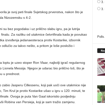
3. 
3.
ila je svoj peti finale Svjetskog prvenstva, nakon što je
ala Nizozemsku s 4-2.
 su bez pogodaka i uz prilično slabu igru, pa je lutrija
finalu. Za razliku od utakmice četvrtfinala kada je povukao
Polls
etka izvođenja jedanaesteraca protiv Kostarike, izbornik
 odlučio za takvo nešto, a pritom je loše posložio i
Na
a loptu je uzeo stoper Ron Vlaar, najbolji igrač regularnog
o Lionela Messija. Njegov je udarac bio prilično loš, što je
nu u prednost.
vo zabio Jasperu Cillessenu, koji pak uoči ove utakmice nije
 Tim Krul je protiv Kostarike ušao u igru u 120. minuti, te
inale. Ovoga je puta Van Gaal iskoristio posljednju
ši Robina van Persieja, koji je sam tražio zamjenu.