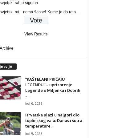
svjetski rat je siguran
 svjetski rat - nema šanse! Kome je do rata...
View Results
 Archive
jnovije
“KAŠTELANI PRIČAJU
LEGENDU” – uprizorenje
Legende o Miljenku i Dobrili
–...
kol 6, 2026
Hrvatska ulazi u najgori dio
toplinskog vala: Danas i sutra
temperature...
kol 5, 2026