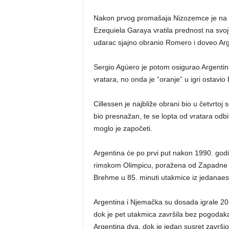
Nakon prvog promašaja Nizozemce je na pr
Ezequiela Garaya vratila prednost na svoj
udarac sjajno obranio Romero i doveo Arge
Sergio Agüero je potom osigurao Argentini 
vratara, no onda je “oranje” u igri ostavio D
Cillessen je najbliže obrani bio u četvrtoj
bio presnažan, te se lopta od vratara odbi
moglo je započeti.
Argentina će po prvi put nakon 1990. godin
rimskom Olimpicu, poražena od Zapadne 
Brehme u 85. minuti utakmice iz jedanaes
Argentina i Njemačka su dosada igrale 20 p
dok je pet utakmica završila bez pogodaka.
Argentina dva, dok je jedan susret završi