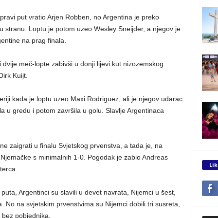
avi put vratio Arjen Robben, no Argentina je preko
u stranu. Loptu je potom uzeo Wesley Sneijder, a njegov je
ntine na prag finala.
dvije meč-lopte zabivši u donji lijevi kut nizozemskog
irk Kuijt.
 seriji kada je loptu uzeo Maxi Rodriguez, ali je njegov udarac
la u gredu i potom završila u golu. Slavlje Argentinaca
e zaigrati u finalu Svjetskog prvenstva, a tada je, na
Njemačke s minimalnih 1-0. Pogodak je zabio Andreas
Lik
terca.
uta, Argentinci su slavili u devet navrata, Nijemci u šest,
 No na svjetskim prvenstvima su Nijemci dobili tri susreta,
o bez pobjednika.