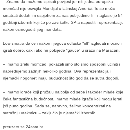
– Znamo da možemo ispisati povijest jer niti jedna europska
momčad nije osvojila Mundijal u latinskoj Americi. To se može
smatrati dodatnim uspjehom za nas pobijedimo li – naglasio je 54-
godišnji izbornik koji će po završetku SP-a napustiti reprezentaciju
nakon osmogodišnjeg mandata.
Löw smatra da će i nakon njegova odlaska “elf” izgledati moćno i
igrati dobro, čak i ako ne pobijede “gauče” u srazu na Maracani.
– Imamo zrelu momčad, pokazali smo što smo sposobni učiniti i
napredujemo zadnjih nekoliko godina. Ova reprezentacija i
njemački nogomet imaju budućnost što god da se sutra dogodi.
– Imamo igrače koji pružaju najbolje od sebe i također mlade koje
čeka fantastična budućnost. Imamo mlade igrače koji mogu igrati
još puno godina. Sada se, naravno, želimo koncentrirati na
sutrašnju utakmicu – zaključio je njemački izbornik.
preuzeto sa 24sata.hr