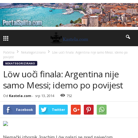
Početna
Nekategorizirano
Löw uoči finala: Argentina nije samo Messi; idemo po
povijest
NEKATEGORIZIRANO
Löw uoči finala: Argentina nije
samo Messi; idemo po povijest
Od
Kastela.com
-
srp 13, 2014
752
Facebook
Twitter
Njemački izbornik Joachim Löw nalazi se pred najvećom