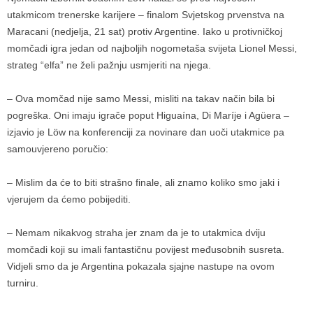
utakmicom trenerske karijere – finalom Svjetskog prvenstva na
Maracani (nedjelja, 21 sat) protiv Argentine. Iako u protivničkoj
momčadi igra jedan od najboljih nogometaša svijeta Lionel Messi,
strateg “elfa” ne želi pažnju usmjeriti na njega.
– Ova momčad nije samo Messi, misliti na takav način bila bi
pogreška. Oni imaju igrače poput Higuaína, Di Maríje i Agüera –
izjavio je Löw na konferenciji za novinare dan uoči utakmice pa
samouvjereno poručio:
– Mislim da će to biti strašno finale, ali znamo koliko smo jaki i
vjerujem da ćemo pobijediti.
– Nemam nikakvog straha jer znam da je to utakmica dviju
momčadi koji su imali fantastičnu povijest međusobnih susreta.
Vidjeli smo da je Argentina pokazala sjajne nastupe na ovom
turniru.