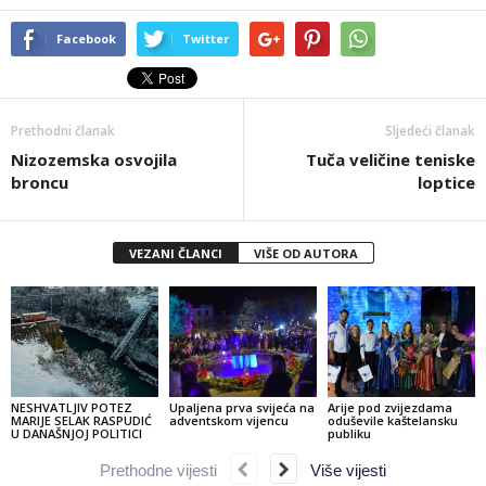
Facebook
Twitter
Prethodni članak
Sljedeći članak
Nizozemska osvojila
Tuča veličine teniske
broncu
loptice
VEZANI ČLANCI
VIŠE OD AUTORA
NESHVATLJIV POTEZ
Upaljena prva svijeća na
Arije pod zvijezdama
MARIJE SELAK RASPUDIĆ
adventskom vijencu
oduševile kaštelansku
U DANAŠNJOJ POLITICI
publiku
Prethodne vijesti
Više vijesti