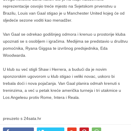
reprezentacije osvojio treće mjesto na Svjetskom prvenstvu u
Brazilu, Louis van Gaal stigao je u Manchester United kojeg će od
sljedeće sezone voditi kao menadžer.
Van Gaal se odrekao godišnjeg odmora i krenuo u prostorije kluba
upoznati se s osobljem i igračima. Medijima se predstavio u društvu
pomoćnika, Ryana Giggsa te izvršnog predsjednika, Eda
Woodwarda.
U klub su već stigli Shaw i Herrera, a budući da je novim
sponzorskim ugovorom u klub stigao i veliki novac, uskoro bi
trebala doći i nova pojačanja. Van Gaal planira odmah krenuti s
treninzima, a već u petak kreće američka turneja i tri utakmice u
Los Angelesu protiv Rome, Intera i Reala.
preuzeto s 24sata.hr