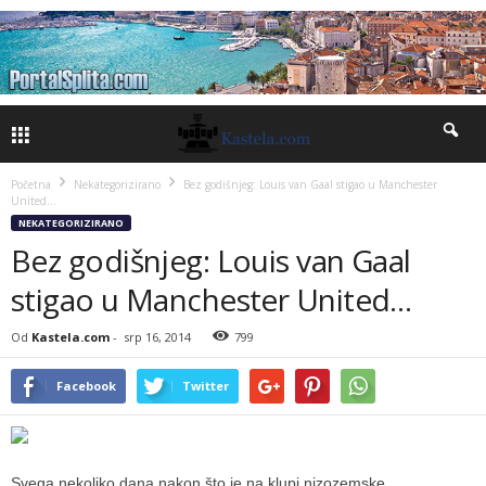
Početna
Nekategorizirano
Bez godišnjeg: Louis van Gaal stigao u Manchester
United…
NEKATEGORIZIRANO
Bez godišnjeg: Louis van Gaal
stigao u Manchester United…
Od
Kastela.com
-
srp 16, 2014
799
Facebook
Twitter
Svega nekoliko dana nakon što je na klupi nizozemske