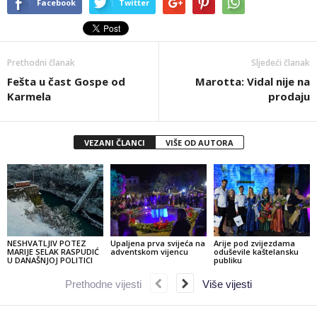
Facebook
Twitter
Prethodni članak
Sljedeći članak
Fešta u čast Gospe od
Marotta: Vidal nije na
Karmela
prodaju
VEZANI ČLANCI
VIŠE OD AUTORA
NESHVATLJIV POTEZ
Upaljena prva svijeća na
Arije pod zvijezdama
MARIJE SELAK RASPUDIĆ
adventskom vijencu
oduševile kaštelansku
U DANAŠNJOJ POLITICI
publiku
Prethodne vijesti
Više vijesti