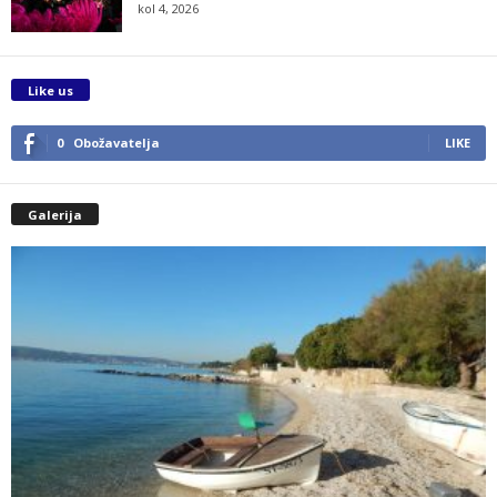
kol 4, 2026
Like us
0
Obožavatelja
LIKE
Galerija