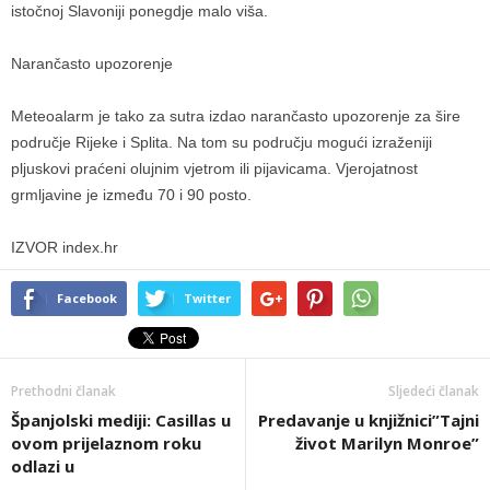
istočnoj Slavoniji ponegdje malo viša.
Narančasto upozorenje
Meteoalarm je tako za sutra izdao narančasto upozorenje za šire
područje Rijeke i Splita. Na tom su području mogući izraženiji
pljuskovi praćeni olujnim vjetrom ili pijavicama. Vjerojatnost
grmljavine je između 70 i 90 posto.
IZVOR index.hr
Facebook
Twitter
Prethodni članak
Sljedeći članak
Španjolski mediji: Casillas u
Predavanje u knjižnici”Tajni
ovom prijelaznom roku
život Marilyn Monroe”
odlazi u