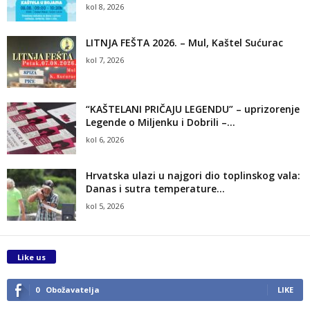
kol 8, 2026
LITNJA FEŠTA 2026. – Mul, Kaštel Sućurac
kol 7, 2026
“KAŠTELANI PRIČAJU LEGENDU” – uprizorenje
Legende o Miljenku i Dobrili –...
kol 6, 2026
Hrvatska ulazi u najgori dio toplinskog vala:
Danas i sutra temperature...
kol 5, 2026
Like us
0
Obožavatelja
LIKE