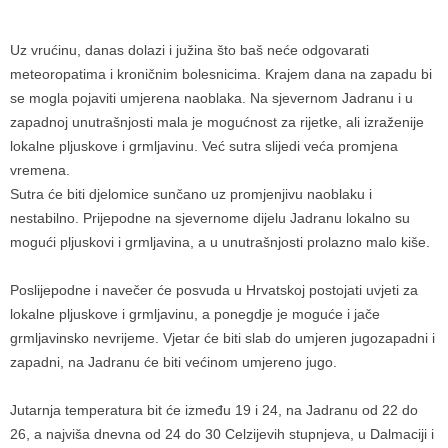
Uz vrućinu, danas dolazi i južina što baš neće odgovarati
meteoropatima i kroničnim bolesnicima. Krajem dana na zapadu bi
se mogla pojaviti umjerena naoblaka. Na sjevernom Jadranu i u
zapadnoj unutrašnjosti mala je mogućnost za rijetke, ali izraženije
lokalne pljuskove i grmljavinu. Već sutra slijedi veća promjena
vremena.
Sutra će biti djelomice sunčano uz promjenjivu naoblaku i
nestabilno. Prijepodne na sjevernome dijelu Jadranu lokalno su
mogući pljuskovi i grmljavina, a u unutrašnjosti prolazno malo kiše.
Poslijepodne i navečer će posvuda u Hrvatskoj postojati uvjeti za
lokalne pljuskove i grmljavinu, a ponegdje je moguće i jače
grmljavinsko nevrijeme. Vjetar će biti slab do umjeren jugozapadni i
zapadni, na Jadranu će biti većinom umjereno jugo.
Jutarnja temperatura bit će između 19 i 24, na Jadranu od 22 do
26, a najviša dnevna od 24 do 30 Celzijevih stupnjeva, u Dalmaciji i