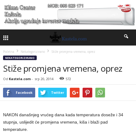
Početna
Nekategorizirano
Stiže promjena vremena, oprez
NEKATEGORIZIRANO
Stiže promjena vremena, oprez
Od
Kastela.com
-
srp 20, 2014
572
Facebook
Twitter
NAKON današnjeg vrućeg dana kada temperatura doseže i 34
stupnja, uslijedit će promjena vremena, kiša i blaži pad
temperature.