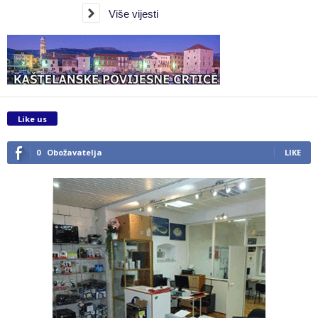
Više vijesti
Like us
0
Obožavatelja
LIKE