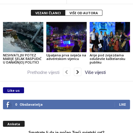
VEZANI ČLANCI
VIŠE OD AUTORA
NESHVATLJIV POTEZ
Upaljena prva svijeća na
Arije pod zvijezdama
MARIJE SELAK RASPUDIĆ
adventskom vijencu
oduševile kaštelansku
U DANAŠNJOJ POLITICI
publiku
Prethodne vijesti
Više vijesti
Like us
0
Obožavatelja
LIKE
Anketa
Smatrate li da je počeo Treći svjetski rat?