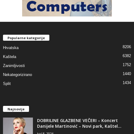
Popularne kategorije
8206
Hrvatska
6382
Kaštela
1752
Zanimljivosti
1440
Nekategorizirano
1434
Split
Najnovije
DOBRILINE GLAZBENE VEČERI – Koncert
Danijele Martinović – Novi park, Kaštel...
kol 8, 2026