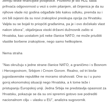
zemlju teške financijske posljedice. Pozitivno je što HDZ sada
prihvaća odgovornost u vezi s ovim pitanjem, ali činjenica je da su
njihove vlade niz godina odgađale bilo kakvu odluku, premda su i
oni bili svjesni da su novi zrakoplovi preskupa opcija za Hrvatsku.
Valjda su se bojali to priopćiti građanima, pa je i ovo dočekalo vlast
nakon izbora”, objašnjava visoki državni dužnosnik zašto si
Hrvatska, kao uostalom još neke članice NATO, ne može priuštiti
vlastite borbene zrakoplove, nego samo helikoptere.
Nema straha
“Nas okružuju s jedne strane članice NATO, a graničimo i s Bosnom
i Hercegovinom, Srbijom i Crnom Gorom. Realno, od tri bivše
jugoslavenske republike ne moramo strahovati. One su i u puno
goroj ekonomskoj situaciji nego Hrvatska, a k tome teže i
pristupanju Europskoj uniji. Jedna Srbija ne predstavlja opasnost za
Hrvatsku, pokazuje se da su oni spremni gotovo sve podrediti
nacionalnom cilju – ulasku u EU”, analizira sugovornik.