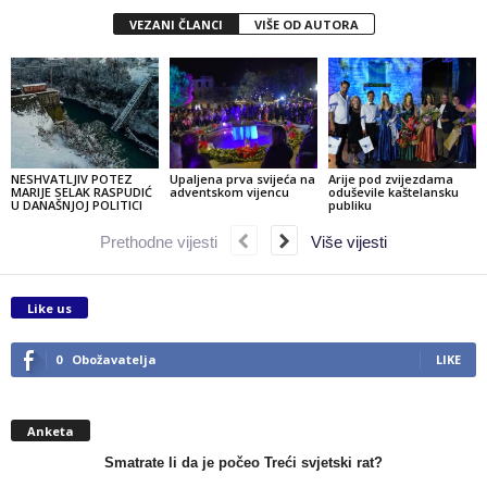
VEZANI ČLANCI
VIŠE OD AUTORA
NESHVATLJIV POTEZ
Upaljena prva svijeća na
Arije pod zvijezdama
MARIJE SELAK RASPUDIĆ
adventskom vijencu
oduševile kaštelansku
U DANAŠNJOJ POLITICI
publiku
Prethodne vijesti
Više vijesti
Like us
0
Obožavatelja
LIKE
Anketa
Smatrate li da je počeo Treći svjetski rat?