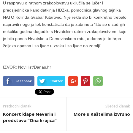
U raspravu o ratnom zrakoplovstvu uključila se jučer i
predsjednička kandidatkinja HDZ-a, pomoćnica glavnog tajnika
NATO Kolinda Grabar Kitarović. Nije rekla što bi konkretno trebalo
napraviti nego je tek konstatirala da je zabrinuta “što se u zadnjih
nekoliko godina dogodilo s Hrvatskim ratnim zrakoplovstvom, koje
je bilo ponos Hrvatske u Domovinskom ratu, a danas je to hrpa
željeza opasna i za ljude u zraku i za ljude na zemlji”.
IZVOR: Novi list/Danas.hr
Facebook
Twitter
Prethodni članak
Sljedeći članak
Koncert klape Neverin i
More u Kaštelima izvrsno
predstava “Ona krajica”