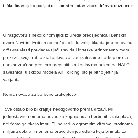
teške financijske posljedice”, smatra jedan visoki državni dužnosnik
.
U razgovoru s nekolicinom ljudi iz Ureda predsjednika i Banskih
dvora Novi list tvrdi da se može doći do zaključka da je u redovima
državne vlasti prevladavajući stav da Hrvatska jednostavno mora
prekrižiti svoje ratno zrakoplovstvo, zadržati samo helikoptere, a
nadzor zračnog prostora prepustiti zrakoplovima nekog od NATO
saveznika, u sklopu modela Air Policing, što je bitno jeftinija
varijanta.
Nema novaca za borbene zrakoplove
“Sve ostalo bilo bi krajnje neodgovorno prema državi. Mi
jednostavno nemamo novac za kupnju novih borbenih zrakoplova,
niti ćemo ga skoro imati. Tu se radi o ogromnim ciframa, stotinama
milijuna dolara, i nemamo pravo donijeti odluku koja bi imala za