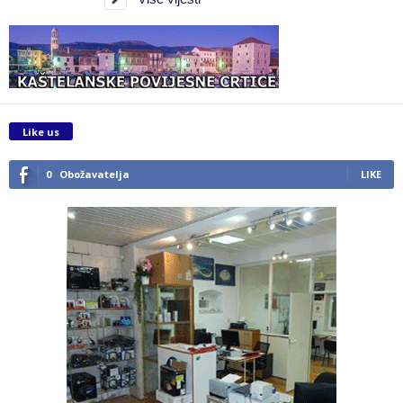
Like us
0
Obožavatelja
LIKE