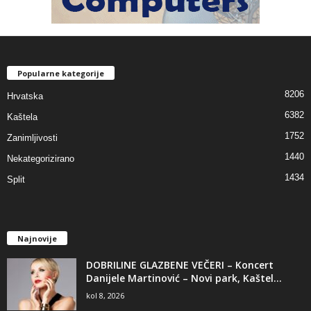
Popularne kategorije
8206
Hrvatska
6382
Kaštela
1752
Zanimljivosti
1440
Nekategorizirano
1434
Split
Najnovije
DOBRILINE GLAZBENE VEČERI – Koncert
Danijele Martinović – Novi park, Kaštel...
kol 8, 2026