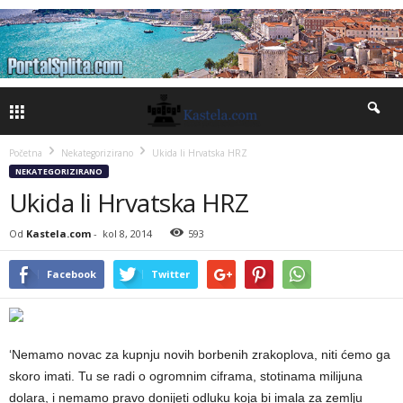
Početna
Nekategorizirano
Ukida li Hrvatska HRZ
NEKATEGORIZIRANO
Ukida li Hrvatska HRZ
Od
Kastela.com
-
kol 8, 2014
593
Facebook
Twitter
‘Nemamo novac za kupnju novih borbenih zrakoplova, niti ćemo ga
skoro imati. Tu se radi o ogromnim ciframa, stotinama milijuna
dolara, i nemamo pravo donijeti odluku koja bi imala za zemlju