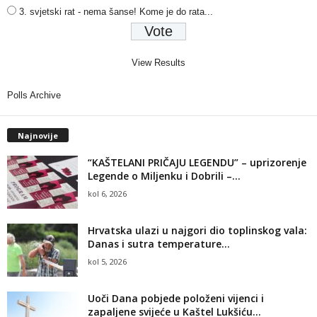
3. svjetski rat - nema šanse! Kome je do rata...
View Results
Polls Archive
Najnovije
“KAŠTELANI PRIČAJU LEGENDU” – uprizorenje
Legende o Miljenku i Dobrili –...
kol 6, 2026
Hrvatska ulazi u najgori dio toplinskog vala:
Danas i sutra temperature...
kol 5, 2026
Uoči Dana pobjede položeni vijenci i
zapaljene svijeće u Kaštel Lukšiću...