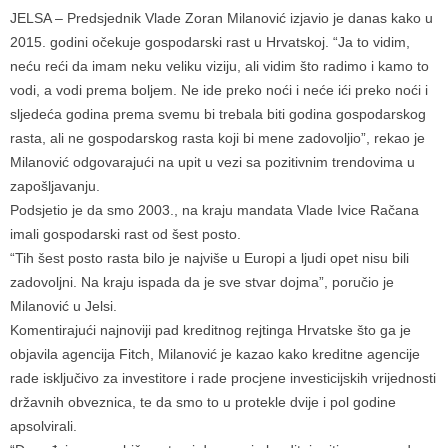
JELSA – Predsjednik Vlade Zoran Milanović izjavio je danas kako u
2015. godini očekuje gospodarski rast u Hrvatskoj. “Ja to vidim,
neću reći da imam neku veliku viziju, ali vidim što radimo i kamo to
vodi, a vodi prema boljem. Ne ide preko noći i neće ići preko noći i
sljedeća godina prema svemu bi trebala biti godina gospodarskog
rasta, ali ne gospodarskog rasta koji bi mene zadovoljio”, rekao je
Milanović odgovarajući na upit u vezi sa pozitivnim trendovima u
zapošljavanju.
Podsjetio je da smo 2003., na kraju mandata Vlade Ivice Račana
imali gospodarski rast od šest posto.
“Tih šest posto rasta bilo je najviše u Europi a ljudi opet nisu bili
zadovoljni. Na kraju ispada da je sve stvar dojma”, poručio je
Milanović u Jelsi.
Komentirajući najnoviji pad kreditnog rejtinga Hrvatske što ga je
objavila agencija Fitch, Milanović je kazao kako kreditne agencije
rade isključivo za investitore i rade procjene investicijskih vrijednosti
državnih obveznica, te da smo to u protekle dvije i pol godine
apsolvirali.