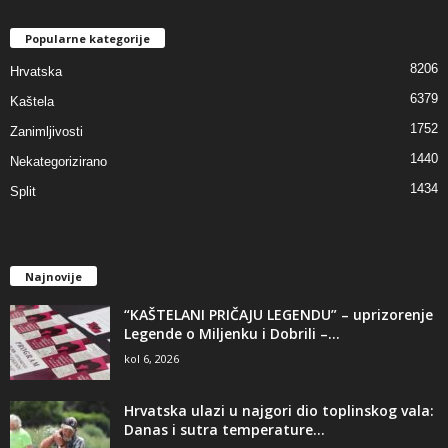
Popularne kategorije
8206
Hrvatska
6379
Kaštela
1752
Zanimljivosti
1440
Nekategorizirano
1434
Split
Najnovije
“KAŠTELANI PRIČAJU LEGENDU” – uprizorenje
Legende o Miljenku i Dobrili –...
kol 6, 2026
Hrvatska ulazi u najgori dio toplinskog vala:
Danas i sutra temperature...