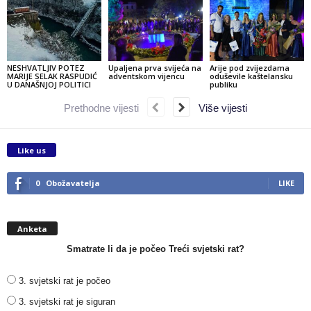
NESHVATLJIV POTEZ
Upaljena prva svijeća na
Arije pod zvijezdama
MARIJE SELAK RASPUDIĆ
adventskom vijencu
oduševile kaštelansku
U DANAŠNJOJ POLITICI
publiku
Prethodne vijesti
Više vijesti
Like us
0
Obožavatelja
LIKE
Anketa
Smatrate li da je počeo Treći svjetski rat?
3. svjetski rat je počeo
3. svjetski rat je siguran