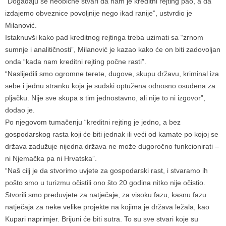
“Događaju se neobične stvari da nam je kreditni rejting pao, a da
izdajemo obveznice povoljnije nego ikad ranije”, ustvrdio je
Milanović.
Istaknuvši kako pad kreditnog rejtinga treba uzimati sa “zrnom
sumnje i analitičnosti”, Milanović je kazao kako će on biti zadovoljan
onda “kada nam kreditni rejting počne rasti”.
“Naslijedili smo ogromne terete, dugove, skupu državu, kriminal iza
sebe i jednu stranku koja je sudski optužena odnosno osuđena za
pljačku. Nije sve skupa s tim jednostavno, ali nije to ni izgovor”,
dodao je.
Po njegovom tumačenju “kreditni rejting je jedno, a bez
gospodarskog rasta koji će biti jednak ili veći od kamate po kojoj se
država zadužuje nijedna država ne može dugoročno funkcionirati –
ni Njemačka pa ni Hrvatska”.
“Naš cilj je da stvorimo uvjete za gospodarski rast, i stvaramo ih
pošto smo u turizmu očistili ono što 20 godina nitko nije očistio.
Stvorili smo preduvjete za natječaje, za visoku fazu, kasnu fazu
natječaja za neke velike projekte na kojima je država ležala, kao
Kupari naprimjer. Brijuni će biti sutra. To su sve stvari koje su