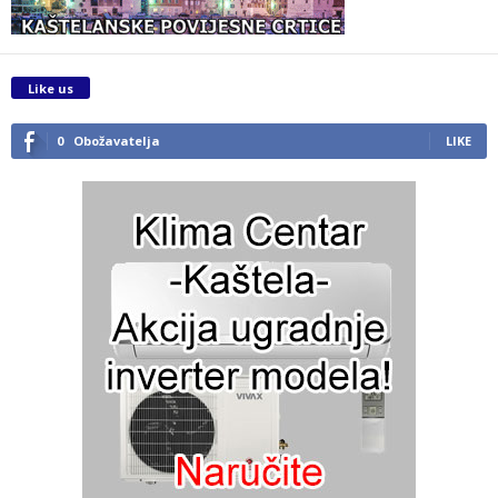
Like us
0
Obožavatelja
LIKE