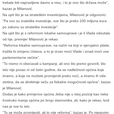
trebale biti napravljene davno a nisu, i to je ono što država može”,
kazao je Milanović.
Na upit što je sa strateškim investicijama, Milanović je odgovorio:
“Pa ovo su srateške investicije, sve što je preko 100 miljuna eura
po zakonu su strateške investicije”.
Na upit što je s reformom lokalne samouprave i je li Vlada odsutala
od nje, premijer Milanović je rekao:
“Reforma lokalne samouprave, na način na koji vi vjerojatno pitate,
tražila bi izmjenu Ustava, a to je izvan moći Vlade i iznad moći ove
parlamentarne većine”.
“To nismo ni obećavali u kampanji, ali ono što jesmo govorili, što
isto nije posao ni od četiri godine, da se nadležnost općina koje
imamo, a koje ne možete promijeniti preko noći, a imamo ih više
stotina, da se direktnije vežu za fiskalne mogućnosti općina”, kazao
je Milanović.
Dodao je kako primjerice općina Jelsa nije u istoj poziciji kao neka
trostruko manja općina po broju stanovnika, ali, kako je rekao, kod
nas je sve to isto.
“To se može promijeniti, ali to nije reforma”, kazao je. Po njegovim