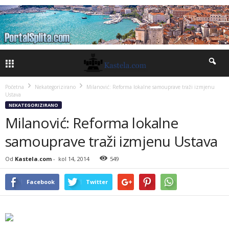
Početna
Nekategorizirano
Milanović: Reforma lokalne samouprave traži izmjenu
Ustava
NEKATEGORIZIRANO
Milanović: Reforma lokalne
samouprave traži izmjenu Ustava
Od
Kastela.com
-
kol 14, 2014
549
Facebook
Twitter