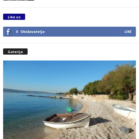
Like us
0
Obožavatelja
LIKE
Galerija