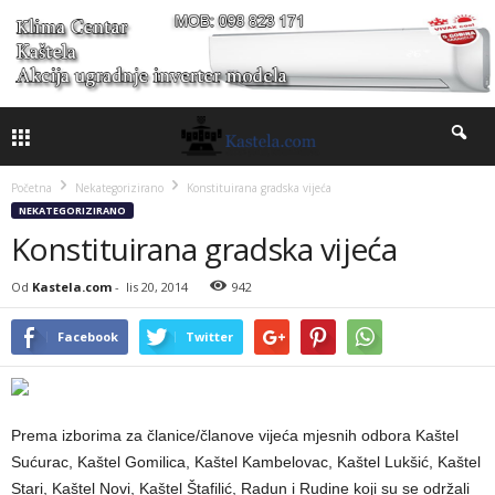
Početna
Nekategorizirano
Konstituirana gradska vijeća
NEKATEGORIZIRANO
Konstituirana gradska vijeća
Od
Kastela.com
-
lis 20, 2014
942
Facebook
Twitter
Prema izborima za članice/članove vijeća mjesnih odbora Kaštel
Sućurac, Kaštel Gomilica, Kaštel Kambelovac, Kaštel Lukšić, Kaštel
Stari, Kaštel Novi, Kaštel Štafilić, Radun i Rudine koji su se održali