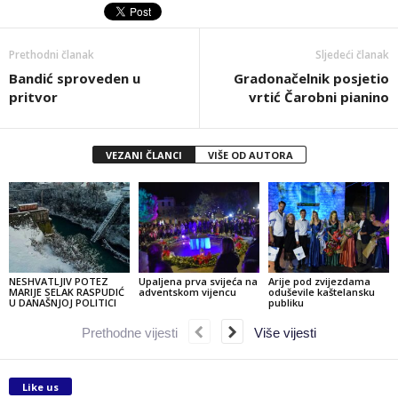
Prethodni članak
Sljedeći članak
Bandić sproveden u
Gradonačelnik posjetio
pritvor
vrtić Čarobni pianino
VEZANI ČLANCI
VIŠE OD AUTORA
NESHVATLJIV POTEZ
Upaljena prva svijeća na
Arije pod zvijezdama
MARIJE SELAK RASPUDIĆ
adventskom vijencu
oduševile kaštelansku
U DANAŠNJOJ POLITICI
publiku
Prethodne vijesti
Više vijesti
Like us