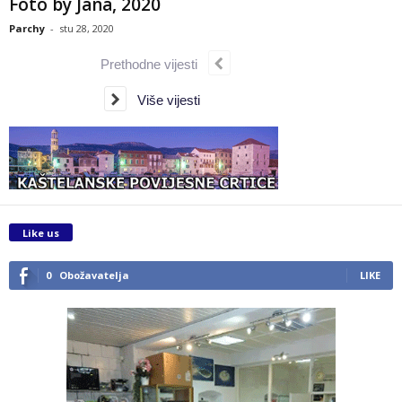
Foto by Jana, 2020
Parchy
-
stu 28, 2020
Prethodne vijesti
Više vijesti
Like us
0
Obožavatelja
LIKE