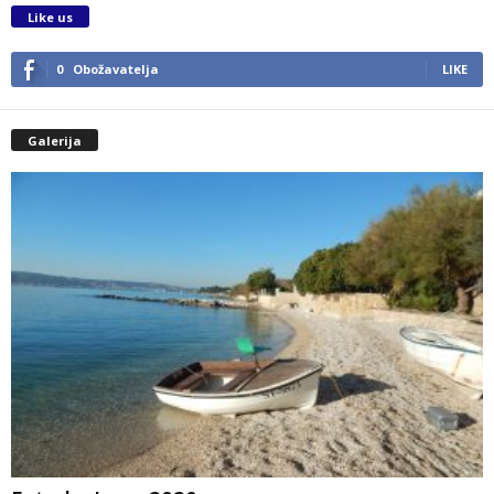
Like us
0
Obožavatelja
LIKE
Galerija