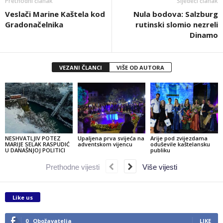
Prethodni članak
Sljedeći članak
Veslači Marine Kaštela kod
Nula bodova: Salzburg
Gradonačelnika
rutinski slomio nezreli
Dinamo
VEZANI ČLANCI
VIŠE OD AUTORA
NESHVATLJIV POTEZ
Upaljena prva svijeća na
Arije pod zvijezdama
MARIJE SELAK RASPUDIĆ
adventskom vijencu
oduševile kaštelansku
U DANAŠNJOJ POLITICI
publiku
Prethodne vijesti
Više vijesti
Like us
0
Obožavatelja
LIKE