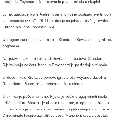
pobijedila Feyenoord 3-1 i ostvarila prvu pobjedu u skupini.
Junak utakmice bio je Andrej Kramarić koji je postigao sva tri gola
za domaćine (63, 71, 76-11m), dok je strijelac za bivšeg prvaka
Europe bio Jens Toomstra (66).
U drugom susretu iz ove skupine Standard i Sevilla su odigrali bez
pogodaka.
Na ljestvici nakon tri kola vodi Sevilla s pet bodova, Standard i
Rijeka imaju po četiri boda, a Feyenoord je posljednji s tri boda.
U idućem kolu Rijeka će ponovo igrati protiv Feyenoorda, ali u
Rotterdamu. Susret je na rasporedu 6. studenog.
Utakmica je počela vatreno. Rijeka je već u drugoj minuti imala
odličnu priliku, Sharbini je ubacio u peterac, a lopta se odbila do
Jugovića koji je iz voleja s pet metara pogodio vanjski dio mreže.
Dvije minute kasnije uzvratili su gosti, Manu je iskosa s desetak