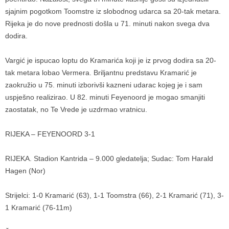
sjajnim pogotkom Toomstre iz slobodnog udarca sa 20-tak metara.
Rijeka je do nove prednosti došla u 71. minuti nakon svega dva
dodira.
Vargić je ispucao loptu do Kramarića koji je iz prvog dodira sa 20-
tak metara lobao Vermera. Briljantnu predstavu Kramarić je
zaokružio u 75. minuti izborivši kazneni udarac kojeg je i sam
uspješno realizirao. U 82. minuti Feyenoord je mogao smanjiti
zaostatak, no Te Vrede je uzdrmao vratnicu.
RIJEKA – FEYENOORD 3-1
RIJEKA. Stadion Kantrida – 9.000 gledatelja; Sudac: Tom Harald
Hagen (Nor)
Strijelci: 1-0 Kramarić (63), 1-1 Toomstra (66), 2-1 Kramarić (71), 3-
1 Kramarić (76-11m)