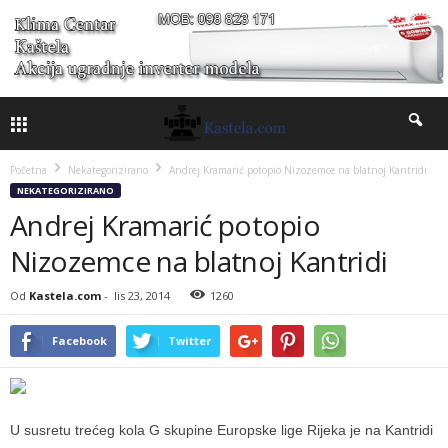
Početna
Nekategorizirano
Andrej Kramarić potopio Nizozemce na blatnoj Kantridi
NEKATEGORIZIRANO
Andrej Kramarić potopio
Nizozemce na blatnoj Kantridi
Od
Kastela.com
-
lis 23, 2014
1260
Facebook
Twitter
U susretu trećeg kola G skupine Europske lige Rijeka je na Kantridi