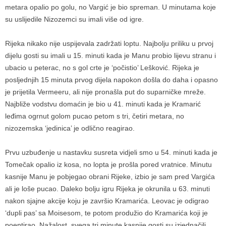
metara opalio po golu, no Vargić je bio spreman. U minutama koje
su uslijedile Nizozemci su imali više od igre.
Rijeka nikako nije uspijevala zadržati loptu. Najbolju priliku u prvoj
dijelu gosti su imali u 15. minuti kada je Manu probio lijevu stranu i
ubacio u peterac, no s gol crte je ‘počistio’ Lešković. Rijeka je
posljednjih 15 minuta prvog dijela napokon došla do daha i opasno
je prijetila Vermeeru, ali nije pronašla put do suparničke mreže.
Najbliže vodstvu domaćin je bio u 41. minuti kada je Kramarić
leđima ogrnut golom pucao petom s tri, četiri metara, no
nizozemska ‘jedinica’ je odlično reagirao.
Prvu uzbuđenje u nastavku susreta vidjeli smo u 54. minuti kada je
Tomečak opalio iz kosa, no lopta je prošla pored vratnice. Minutu
kasnije Manu je pobjegao obrani Rijeke, izbio je sam pred Vargića
ali je loše pucao. Daleko bolju igru Rijeka je okrunila u 63. minuti
nakon sjajne akcije koju je završio Kramarića. Leovac je odigrao
‘dupli pas’ sa Moisesom, te potom produžio do Kramarića koji je
poentirao. Nažalost, svega tri minute kasnije gosti su izjednačili