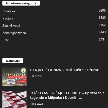
Popularne kategorije
8206
Hrvatska
6380
Kaštela
1752
Zanimljivosti
1440
Nekategorizirano
1434
Split
Najnovije
LITNJA FEŠTA 2026. – Mul, Kaštel Sućurac
kol 7, 2026
“KAŠTELANI PRIČAJU LEGENDU” – uprizorenje
Legende o Miljenku i Dobrili –...
kol 6, 2026