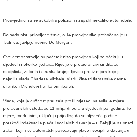
Prosvjednici su se sukobili s policijom i zapalili nekoliko automobila.
Do sada nisu prijavljene žrtve, a 14 prosvjednika prebačeno je u
bolnicu, javljaju novine De Morgen.
Ove demonstracije su početak niza prosvjeda koji se očekuju u
sljedećih nekoliko tjedana. Riječ je o protuofenzivi sindikata,
socijalista, zelenih i stranka krajnje ljevice protiv mjera koje je
najavila vlada Charlesa Michela. Vladu čine tri flamanske desne
stranke i Michelovi frankofoni liberali.
Vlada, koja je dužnost preuzela prošli mjesec, najavila je mjere
proračunskih ušteda od 11 milijardi eura u sljedećih pet godina. Te
mjere, među inim, uključuju prijedlog da se sljedeće godine
preskoči indeksacija plaća i socijalnih davanja – u Belgiji je na snazi
zakon kojim se automatski povećavaju plaće i socijalna davanja u