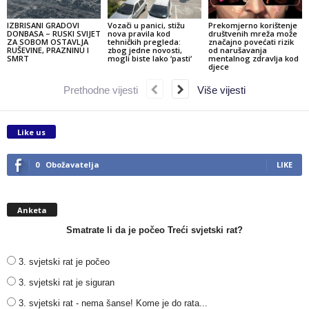
IZBRISANI GRADOVI
Vozači u panici, stižu
Prekomjerno korištenje
DONBASA – RUSKI SVIJET
nova pravila kod
društvenih mreža može
ZA SOBOM OSTAVLJA
tehničkih pregleda:
značajno povećati rizik
RUŠEVINE, PRAZNINU I
zbog jedne novosti,
od narušavanja
SMRT
mogli biste lako ‘pasti‘
mentalnog zdravlja kod
djece
Prethodne vijesti
Više vijesti
Like us
0
Obožavatelja
LIKE
Anketa
Smatrate li da je počeo Treći svjetski rat?
3. svjetski rat je počeo
3. svjetski rat je siguran
3. svjetski rat - nema šanse! Kome je do rata...