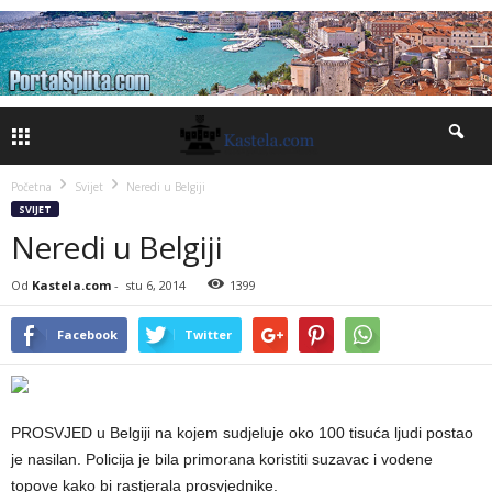
Početna
Svijet
Neredi u Belgiji
SVIJET
Neredi u Belgiji
Od
Kastela.com
-
stu 6, 2014
1399
Facebook
Twitter
PROSVJED u Belgiji na kojem sudjeluje oko 100 tisuća ljudi postao
je nasilan. Policija je bila primorana koristiti suzavac i vodene
topove kako bi rastjerala prosvjednike.