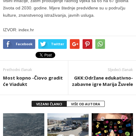
visini inflacije, zatim produljenje radnog vijeka sa 65 na 67 godina
života od 2030. godine. Mjere štednje predviđene su u području
kulture, znanstvenog istraživanja, javnih usluga.
IZVOR: index.hr
Facebook
Twitter
Prethodni članak
Sljedeći članak
Most kopno -Čiovo gradit
GKK:Održane edukativno-
će Viadukt
zabavne igre Marija Žuvele
VEZANI ČLANCI
VIŠE OD AUTORA