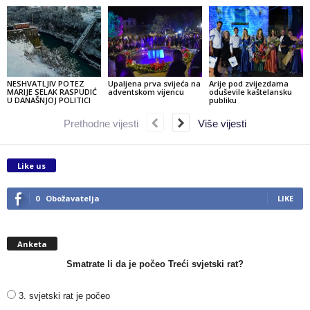
NESHVATLJIV POTEZ
Upaljena prva svijeća na
Arije pod zvijezdama
MARIJE SELAK RASPUDIĆ
adventskom vijencu
oduševile kaštelansku
U DANAŠNJOJ POLITICI
publiku
Prethodne vijesti
Više vijesti
Like us
0
Obožavatelja
LIKE
Anketa
Smatrate li da je počeo Treći svjetski rat?
3. svjetski rat je počeo