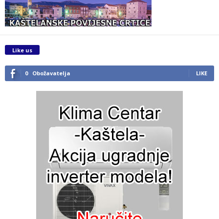
Like us
0
Obožavatelja
LIKE