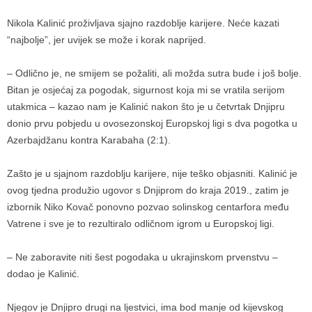
Nikola Kalinić proživljava sjajno razdoblje karijere. Neće kazati
“najbolje”, jer uvijek se može i korak naprijed.
– Odlično je, ne smijem se požaliti, ali možda sutra bude i još bolje.
Bitan je osjećaj za pogodak, sigurnost koja mi se vratila serijom
utakmica – kazao nam je Kalinić nakon što je u četvrtak Dnjipru
donio prvu pobjedu u ovosezonskoj Europskoj ligi s dva pogotka u
Azerbajdžanu kontra Karabaha (2:1).
Zašto je u sjajnom razdoblju karijere, nije teško objasniti. Kalinić je
ovog tjedna produžio ugovor s Dnjiprom do kraja 2019., zatim je
izbornik Niko Kovač ponovno pozvao solinskog centarfora među
Vatrene i sve je to rezultiralo odličnom igrom u Europskoj ligi.
– Ne zaboravite niti šest pogodaka u ukrajinskom prvenstvu –
dodao je Kalinić.
Njegov je Dnjipro drugi na ljestvici, ima bod manje od kijevskog