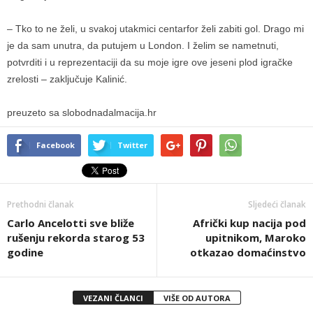
– Tko to ne želi, u svakoj utakmici centarfor želi zabiti gol. Drago mi
je da sam unutra, da putujem u London. I želim se nametnuti,
potvrditi i u reprezentaciji da su moje igre ove jeseni plod igračke
zrelosti – zaključuje Kalinić.
preuzeto sa slobodnadalmacija.hr
Facebook
Twitter
Prethodni članak
Sljedeći članak
Carlo Ancelotti sve bliže
Afrički kup nacija pod
rušenju rekorda starog 53
upitnikom, Maroko
godine
otkazao domaćinstvo
VEZANI ČLANCI
VIŠE OD AUTORA