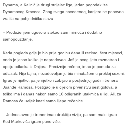
Dynama, a Kalinić je drugi strijelac lige, jedan pogodak iza
Dynamovog Kraveca. Zbog svega navedenog, karijera se ponovno
vratila na pobjedničku stazu.
– Produženjem ugovora stekao sam mirnoću i dodatno
samopouzdanje.
Kada pogleda gdje je bio prije godinu dana ili recimo, šest mjeseci,
onda je jasno koliko je napredovao. Još je ovog ljeta razmatrao i
opciju odlaska iz Dnjipra. Preciznije rečeno, imao je ponuda za
odlazak. Nije tajna, nezadovoljan je bio minutažom u prošloj sezoni.
Igrao je rijetko, pa je rijetko i zabijao u posljednjoj godini trenera
Juande Ramosa. Postigao je u cijelom prvenstvu šest golova, a
toliko ima i danas nakon samo 10 odigranih utakmica u ligi. Ali, za
Ramosa će uvijek imati samo lijepe rečenice.
– Jednostavno je trener imao drukčiju viziju, pa sam malo igrao.
Kod Markeviča igram puno više.