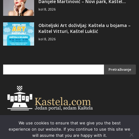
Danijele Martinović – Novi park, Kaštel...
kol 8, 2026
Obiteljski Art doživljaj: Kaštela u bojama –
Kaštel Vitturi, Kaštel Lukšić
kol 8, 2026
We use cookies to ensure that we give you the best
Email:
kastela@kastela.com Tel: +385 21 232-437 Izrada web stranica,
experience on our website. If you continue to use this site we
prodaja informatičke opreme. Vaš izbor –
Parchy Computers
will assume that you are happy with it.