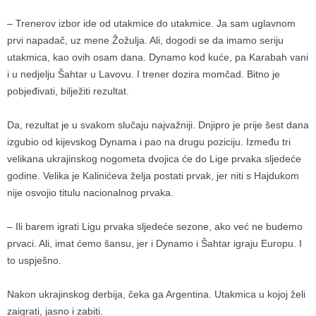
– Trenerov izbor ide od utakmice do utakmice. Ja sam uglavnom
prvi napadač, uz mene Žožulja. Ali, dogodi se da imamo seriju
utakmica, kao ovih osam dana. Dynamo kod kuće, pa Karabah vani
i u nedjelju Šahtar u Lavovu. I trener dozira momčad. Bitno je
pobjeđivati, bilježiti rezultat.
Da, rezultat je u svakom slučaju najvažniji. Dnjipro je prije šest dana
izgubio od kijevskog Dynama i pao na drugu poziciju. Između tri
velikana ukrajinskog nogometa dvojica će do Lige prvaka sljedeće
godine. Velika je Kalinićeva želja postati prvak, jer niti s Hajdukom
nije osvojio titulu nacionalnog prvaka.
– Ili barem igrati Ligu prvaka sljedeće sezone, ako već ne budemo
prvaci. Ali, imat ćemo šansu, jer i Dynamo i Šahtar igraju Europu. I
to uspješno.
Nakon ukrajinskog derbija, čeka ga Argentina. Utakmica u kojoj želi
zaigrati, jasno i zabiti.