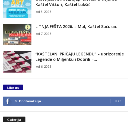
Kaštel Vitturi, Kaštel Lukšić
kol 8, 2026
LITNJA FEŠTA 2026. – Mul, Kaštel Sućurac
kol 7, 2026
“KAŠTELANI PRIČAJU LEGENDU” – uprizorenje
Legende o Miljenku i Dobrili –...
kol 6, 2026
Like us
0
Obožavatelja
LIKE
Galerija