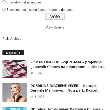
3. svjetski rat je siguran
3. svjetski rat - nema šanse! Kome je do rata...
View Results
Polls Archive
Najnovije
ROMANTIKA POD ZVIJEZDAMA – projekcije
ljubavnih filmova na otvorenom, u sklopu...
kol 9, 2026
DOBRILINE GLAZBENE VEČERI – Koncert
Danijele Martinović – Novi park, Kaštel...
kol 8, 2026
Obiteljski Art doživljaj: Kaštela u bojama –