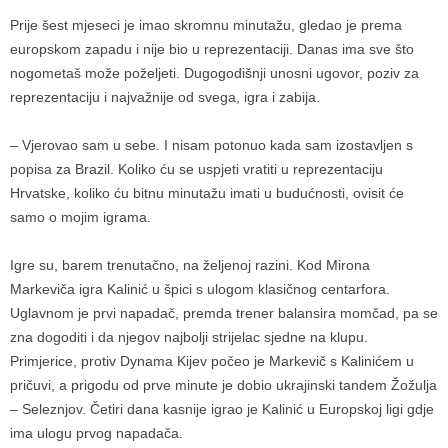
Prije šest mjeseci je imao skromnu minutažu, gledao je prema
europskom zapadu i nije bio u reprezentaciji. Danas ima sve što
nogometaš može poželjeti. Dugogodišnji unosni ugovor, poziv za
reprezentaciju i najvažnije od svega, igra i zabija.
– Vjerovao sam u sebe. I nisam potonuo kada sam izostavljen s
popisa za Brazil. Koliko ću se uspjeti vratiti u reprezentaciju
Hrvatske, koliko ću bitnu minutažu imati u budućnosti, ovisit će
samo o mojim igrama.
Igre su, barem trenutačno, na željenoj razini. Kod Mirona
Markeviča igra Kalinić u špici s ulogom klasičnog centarfora.
Uglavnom je prvi napadač, premda trener balansira momčad, pa se
zna dogoditi i da njegov najbolji strijelac sjedne na klupu.
Primjerice, protiv Dynama Kijev počeo je Markevič s Kalinićem u
pričuvi, a prigodu od prve minute je dobio ukrajinski tandem Žožulja
– Seleznjov. Četiri dana kasnije igrao je Kalinić u Europskoj ligi gdje
ima ulogu prvog napadača.