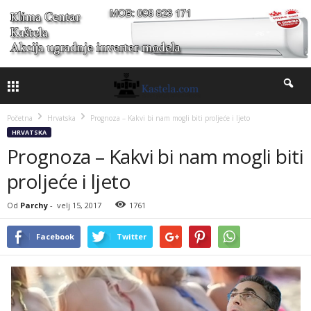
Početna
Hrvatska
Prognoza – Kakvi bi nam mogli biti proljeće i ljeto
HRVATSKA
Prognoza – Kakvi bi nam mogli biti
proljeće i ljeto
Od
Parchy
-
velj 15, 2017
1761
Facebook
Twitter