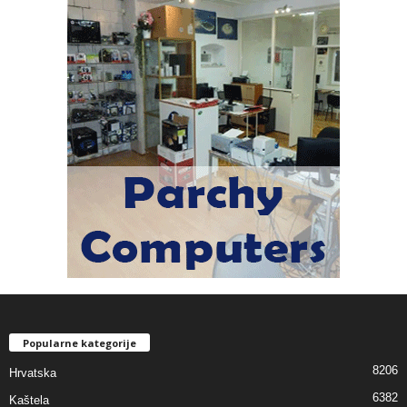
Popularne kategorije
8206
Hrvatska
6382
Kaštela