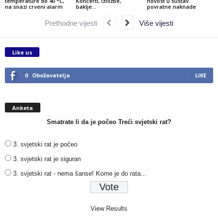
temperature do 40 °C,
Koncerti, izložbe,
novost u sustav
na snazi crveni alarm
baklje…
povratne naknade
Prethodne vijesti
Više vijesti
Like us
0
Obožavatelja
LIKE
Anketa
Smatrate li da je počeo Treći svjetski rat?
3. svjetski rat je počeo
3. svjetski rat je siguran
3. svjetski rat - nema šanse! Kome je do rata...
View Results