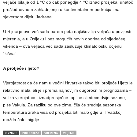
veljače bila je od 1 °C do čak ponegdje 4 °C iznad prosjeka, unatoč
prošlodnevnom zahladnjenju u kontinentalnom području i na
sjevernom dijelu Jadrana.
U Rijeci je ovo već sada barem peta najkišovitija veljača u povijesti
mjerenja, a u Osijeku i bez mogućih novih oborina od sljedećeg
vikenda – ova veljača već sada zaslužuje klimatološku ocjenu
“kišna”.
A proljeće i ljeto?
Vjerojatnost da će nam u većini Hrvatske takvo biti proljeće i ljeto je
relativno mala, ali je i prema najnovijim dugoročnim prognozama –
velika vjerojatnost iznadprosječne topline sljedeće dvije sezone,
piše Vakula. Za razliku od ove zime, čija će srednja sezonska
temperatura zraka viša od prosjeka biti malo gdje u Hrvatskoj,
možda čak i nigdje.
OZNAKE
PROGNOZA
VREMENA
VRIJEME