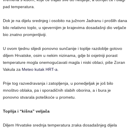
pad temperatura.
Dok je na dijelu srednjeg i osobito na južnom Jadranu i prošlih dana
bilo relativno toplo, u sjevernijim je krajevima dosadašnji dio veljače
bio znatno promjenljiviji.
U ovom tjednu slijedi ponovno sunčanije i toplije razdoblje gotovo
diljem Hrvatske, osim u nekim nizinama, gdje bi osjetniji porast
temperature mogla onemogućavati magla i niski oblaci, piše Zoran
Vakula za
Meteo kutak HRT-a
.
Prije tog razvedravanja i zatopljenja, u ponedjeljak je još bilo
mnoštvo oblaka, pa i sporadičnih slabih oborina, a i bura je
ponovno stvarala poteškoće u prometu.
Toplija i “kišna” veljača
Diljem Hrvatske srednja temperatura zraka dosadašnjeg dijela