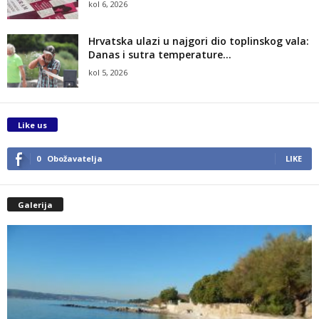
kol 6, 2026
Hrvatska ulazi u najgori dio toplinskog vala:
Danas i sutra temperature...
kol 5, 2026
Like us
0
Obožavatelja
LIKE
Galerija