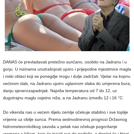
DANAS će prevladavati pretežno sunčano, osobito na Jadranu i u
gorju. U nizinama unutrašnjosti ujutro i prijepodne mjestimice magla
i niski oblaci koji se ponegdje mogu i dulje zadržati. Vjetar na kopnu
većinom slab, na Jadranu ujutro uglavnom slaba do umjerena bura,
danju sjeverozapadnjak. Najviša temperatura od 7 do 12, uz
dugotrajnu maglu osjetno niža, a na Jadranu između 12 i 16 °C.
Do vikenda nas u većem dijelu zemlje očekuje stabilno i sve toplije
vrijeme uz obilje sunca. Prema sedmodnevnoj prognozi Državnog
hidrometeorološkog zavoda u petak nas očekuje pogoršanje
vremena s kišom, koje će trajati sve do nedjelje, a donijet će i blagi