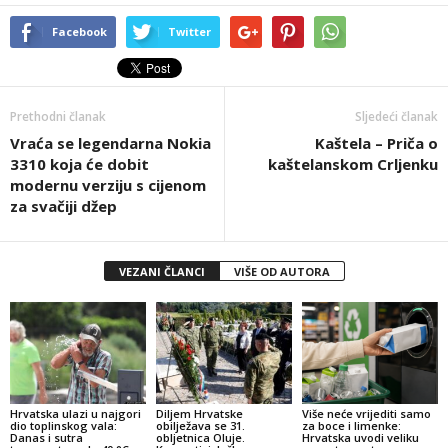
Facebook
Twitter
Prethodni članak
Sljedeći članak
Vraća se legendarna Nokia
Kaštela – Priča o
3310 koja će dobit
kaštelanskom Crljenku
modernu verziju s cijenom
za svačiji džep
VEZANI ČLANCI
VIŠE OD AUTORA
Hrvatska ulazi u najgori
Diljem Hrvatske
Više neće vrijediti samo
dio toplinskog vala:
obilježava se 31.
za boce i limenke:
Danas i sutra
obljetnica Oluje.
Hrvatska uvodi veliku