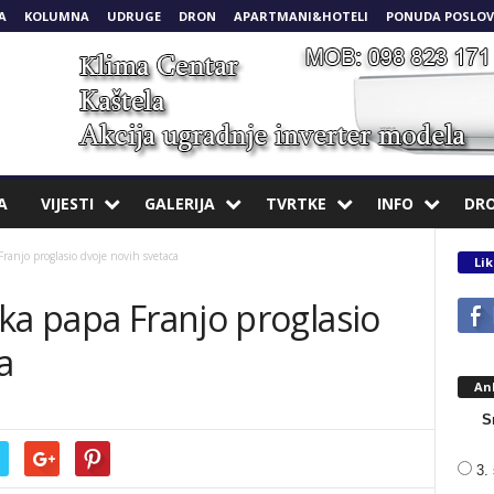
A
KOLUMNA
UDRUGE
DRON
APARTMANI&HOTELI
PONUDA POSLOV
A
VIJESTI
GALERIJA
TVRTKE
INFO
DR
ranjo proglasio dvoje novih svetaca
Lik
ka papa Franjo proglasio
a
An
S
3. 