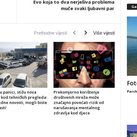
Evo koja to dva nerješiva problema
Gal
muče svaki ljubavni par
Prethodne vijesti
Više vijesti
Fot
Parch
u panici, stižu nova
Prekomjerno korištenje
 kod tehničkih pregleda:
društvenih mreža može
dne novosti, mogli biste
značajno povećati rizik od
sti‘
narušavanja mentalnog
zdravlja kod djece