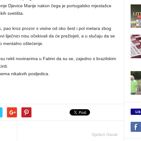
 viđenje Djevice Marije nakon čega je portugalsko mjestašce
kih svetišta.
, pao kroz prozor s visine od oko šest i pol metara zbog
i liječnici nisu očekivali da će preživjeti, a u slučaju da se
ško mentalno oštećenje.
ri su rekli novinarima u Fatimi da su se, zajedno s brazilskim
inti.
ema nikakvih posljedica.
Lik
Sljedeći članak