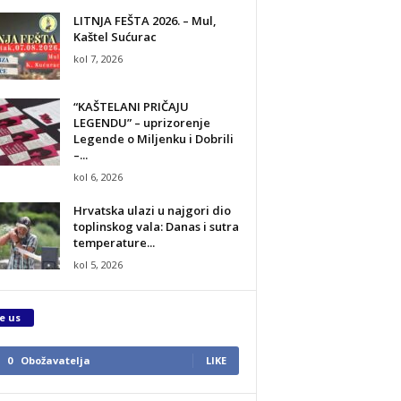
LITNJA FEŠTA 2026. – Mul,
Kaštel Sućurac
kol 7, 2026
“KAŠTELANI PRIČAJU
LEGENDU” – uprizorenje
Legende o Miljenku i Dobrili
–...
kol 6, 2026
Hrvatska ulazi u najgori dio
toplinskog vala: Danas i sutra
temperature...
kol 5, 2026
e us
0
Obožavatelja
LIKE