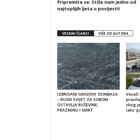
Pripremite se: Stiže nam jedno od
najtoplijih ljeta u povijesti!
VEZANI ČLANCI
VIŠE OD AUTORA
IZBRISANI GRADOVI DONBASA
Vozači 
– RUSKI SVIJET ZA SOBOM
pravila
OSTAVLJA RUŠEVINE,
zbog je
PRAZNINU I SMRT
lako ‘pa