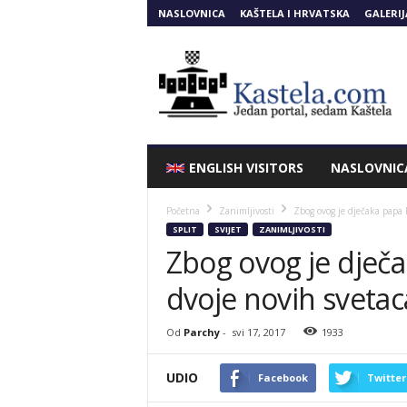
NASLOVNICA
KAŠTELA I HRVATSKA
GALERIJ
Kastela.COM
ENGLISH VISITORS
NASLOVNIC
Početna
Zanimljivosti
Zbog ovog je dječaka papa F
SPLIT
SVIJET
ZANIMLJIVOSTI
Zbog ovog je dječa
dvoje novih svetac
Od
Parchy
-
svi 17, 2017
1933
UDIO
Facebook
Twitter