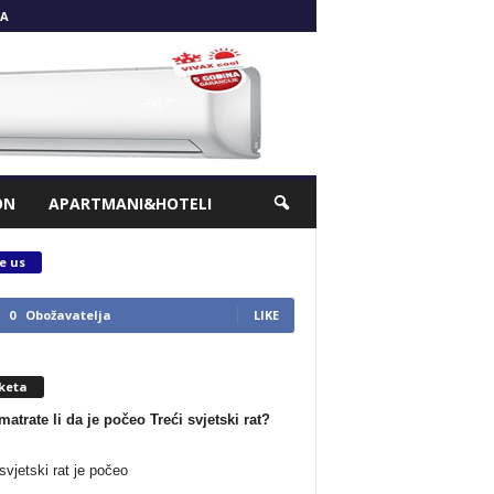
A
ON
APARTMANI&HOTELI
e us
0
Obožavatelja
LIKE
keta
matrate li da je počeo Treći svjetski rat?
svjetski rat je počeo