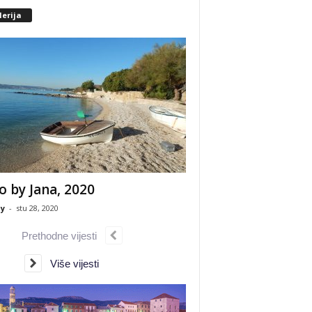
erija
o by Jana, 2020
y
-
stu 28, 2020
Prethodne vijesti
Više vijesti