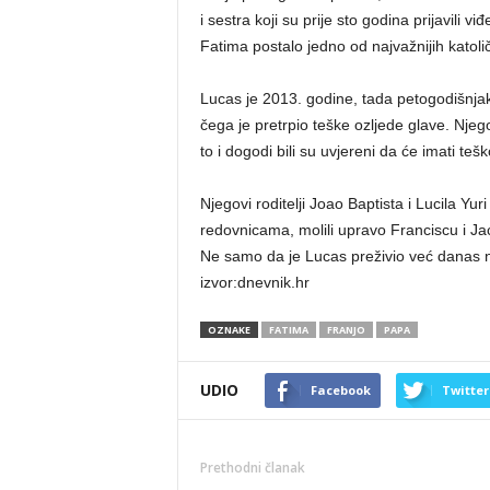
i sestra koji su prije sto godina prijavili
Fatima postalo jedno od najvažnijih katolič
Lucas je 2013. godine, tada petogodišnjak
čega je pretrpio teške ozljede glave. Njegov
to i dogodi bili su uvjereni da će imati te
Njegovi roditelji Joao Baptista i Lucila Yu
redovnicama, molili upravo Franciscu i Jac
Ne samo da je Lucas preživio već danas n
izvor:dnevnik.hr
OZNAKE
FATIMA
FRANJO
PAPA
UDIO
Facebook
Twitter
Prethodni članak