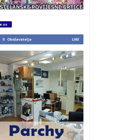
e us
0
Obožavatelja
LIKE