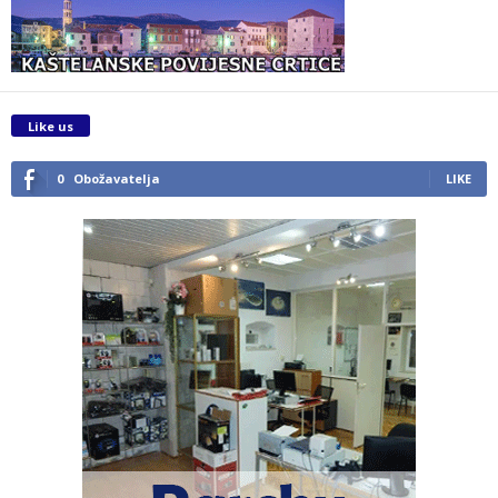
Like us
0
Obožavatelja
LIKE