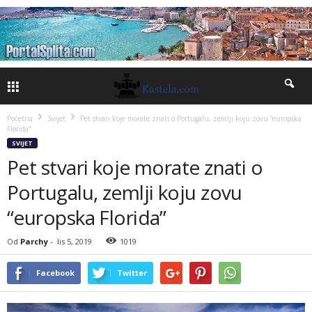
Početna
Svijet
Pet stvari koje morate znati o Portugalu, zemlji koju zovu “europska
Florida”
SVIJET
Pet stvari koje morate znati o
Portugalu, zemlji koju zovu
“europska Florida”
Od
Parchy
-
lis 5, 2019
1019
Facebook
Twitter