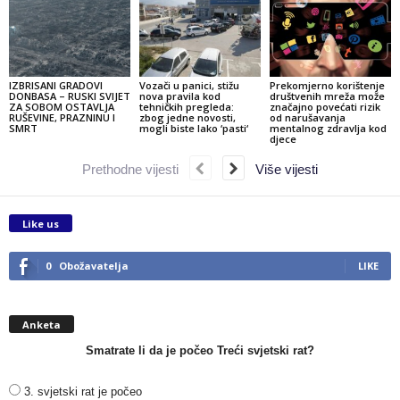
IZBRISANI GRADOVI
Vozači u panici, stižu
Prekomjerno korištenje
DONBASA – RUSKI SVIJET
nova pravila kod
društvenih mreža može
ZA SOBOM OSTAVLJA
tehničkih pregleda:
značajno povećati rizik
RUŠEVINE, PRAZNINU I
zbog jedne novosti,
od narušavanja
SMRT
mogli biste lako ‘pasti‘
mentalnog zdravlja kod
djece
Prethodne vijesti
Više vijesti
Like us
0
Obožavatelja
LIKE
Anketa
Smatrate li da je počeo Treći svjetski rat?
3. svjetski rat je počeo