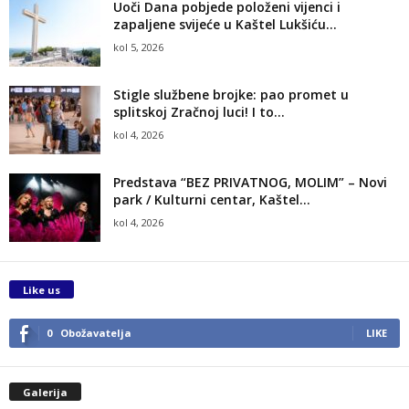
Uoči Dana pobjede položeni vijenci i
zapaljene svijeće u Kaštel Lukšiću...
kol 5, 2026
Stigle službene brojke: pao promet u
splitskoj Zračnoj luci! I to...
kol 4, 2026
Predstava “BEZ PRIVATNOG, MOLIM” – Novi
park / Kulturni centar, Kaštel...
kol 4, 2026
Like us
0
Obožavatelja
LIKE
Galerija