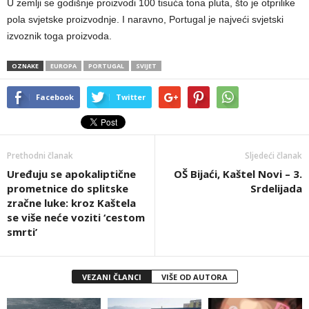
U zemlji se godišnje proizvodi 100 tisuća tona pluta, što je otprilike
pola svjetske proizvodnje. I naravno, Portugal je najveći svjetski
izvoznik toga proizvoda.
OZNAKE
EUROPA
PORTUGAL
SVIJET
Facebook
Twitter
Prethodni članak
Sljedeći članak
Uređuju se apokaliptične
OŠ Bijaći, Kaštel Novi – 3.
prometnice do splitske
Srdelijada
zračne luke: kroz Kaštela
se više neće voziti ‘cestom
smrti’
VEZANI ČLANCI
VIŠE OD AUTORA