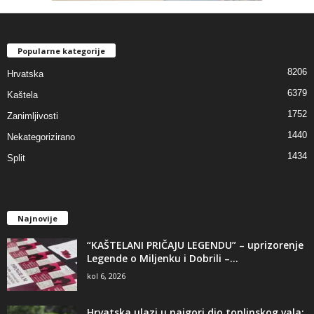
Popularne kategorije
8206
Hrvatska
6379
Kaštela
1752
Zanimljivosti
1440
Nekategorizirano
1434
Split
Najnovije
“KAŠTELANI PRIČAJU LEGENDU” – uprizorenje
Legende o Miljenku i Dobrili –...
kol 6, 2026
Hrvatska ulazi u najgori dio toplinskog vala: