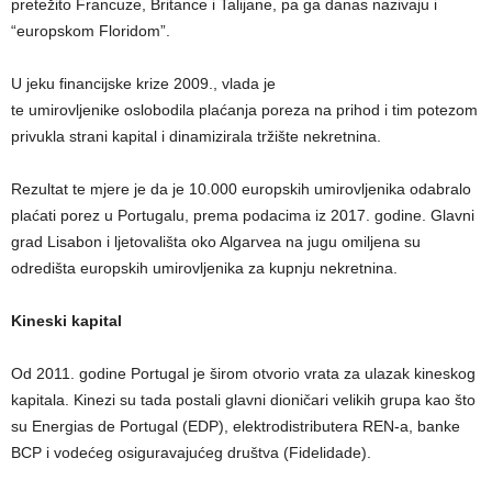
pretežito Francuze, Britance i Talijane, pa ga danas nazivaju i
“europskom Floridom”.
U jeku financijske krize 2009., vlada je
te umirovljenike oslobodila plaćanja poreza na prihod i tim potezom
privukla strani kapital i dinamizirala tržište nekretnina.
Rezultat te mjere je da je 10.000 europskih umirovljenika odabralo
plaćati porez u Portugalu, prema podacima iz 2017. godine. Glavni
grad Lisabon i ljetovališta oko Algarvea na jugu omiljena su
odredišta europskih umirovljenika za kupnju nekretnina.
Kineski kapital
Od 2011. godine Portugal je širom otvorio vrata za ulazak kineskog
kapitala. Kinezi su tada postali glavni dioničari velikih grupa kao što
su Energias de Portugal (EDP), elektrodistributera REN-a, banke
BCP i vodećeg osiguravajućeg društva (Fidelidade).