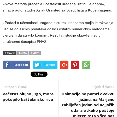
»Nova metoda praćenja učestalosti uragana uistinu je dobra«,
smatra autor studije Aslak Grinsted sa Sveučilišta u Kopenhagenu.
»Podaci o učestalosti uragana nisu rezultat samo mojih istraživanja,
već se do sličnih podataka došlo i ostalim numeričkim metodama i
vjerujem da su vrlo korisni«. Rezultati studije objavljeni su u
stručnome časopisu PNAS.
OZNAKE
KLIMA
SVIJET
Facebook
Twitter
Prethodni članak
Sljedeći članak
Večeras olujno jugo, more
Dalmacija ne pamti ovakvu
potopilo kaštelansku rivu
južinu: na Marjanu
zabilježen jedan od najjačih
udara otkako postoje
mjerenja; Evo što nas