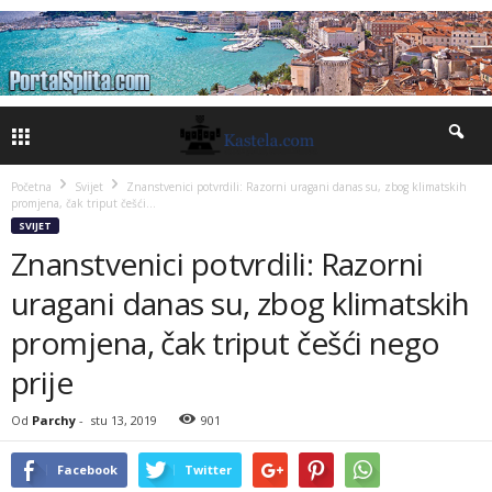
Početna
Svijet
Znanstvenici potvrdili: Razorni uragani danas su, zbog klimatskih
promjena, čak triput češći...
SVIJET
Znanstvenici potvrdili: Razorni
uragani danas su, zbog klimatskih
promjena, čak triput češći nego
prije
Od
Parchy
-
stu 13, 2019
901
Facebook
Twitter