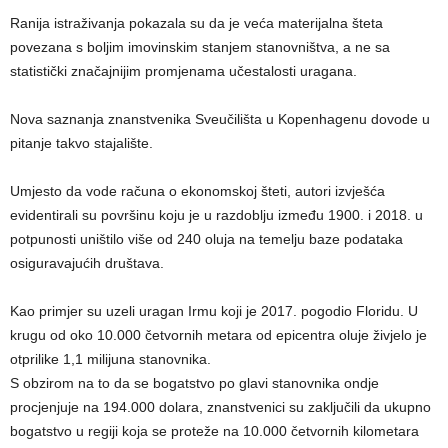
Ranija istraživanja pokazala su da je veća materijalna šteta
povezana s boljim imovinskim stanjem stanovništva, a ne sa
statistički značajnijim promjenama učestalosti uragana.
Nova saznanja znanstvenika Sveučilišta u Kopenhagenu dovode u
pitanje takvo stajalište.
Umjesto da vode računa o ekonomskoj šteti, autori izvješća
evidentirali su površinu koju je u razdoblju između 1900. i 2018. u
potpunosti uništilo više od 240 oluja na temelju baze podataka
osiguravajućih društava.
Kao primjer su uzeli uragan Irmu koji je 2017. pogodio Floridu. U
krugu od oko 10.000 četvornih metara od epicentra oluje živjelo je
otprilike 1,1 milijuna stanovnika.
S obzirom na to da se bogatstvo po glavi stanovnika ondje
procjenjuje na 194.000 dolara, znanstvenici su zaključili da ukupno
bogatstvo u regiji koja se proteže na 10.000 četvornih kilometara