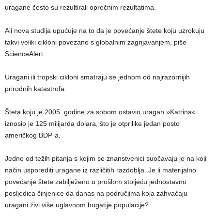
uragane često su rezultirali oprečnim rezultatima.
Ali nova studija upućuje na to da je povećanje štete koju uzrokuju
takvi veliki cikloni povezano s globalnim zagrijavanjem, piše
ScienceAlert.
Uragani ili tropski cikloni smatraju se jednom od najrazornijih
prirodnih katastrofa.
Šteta koju je 2005. godine za sobom ostavio uragan »Katrina«
iznosio je 125 milijarda dolara, što je otprilike jedan posto
američkog BDP-a.
Jedno od težih pitanja s kojim se znanstvenici suočavaju je na koji
način usporediti uragane iz različitih razdoblja. Je li materijalno
povećanje štete zabilježeno u prošlom stoljeću jednostavno
posljedica činjenice da danas na područjima koja zahvaćaju
uragani živi više uglavnom bogatije populacije?