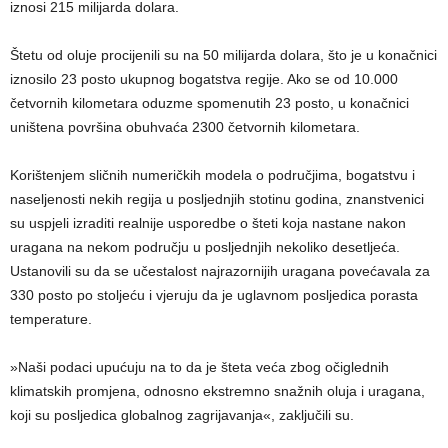
iznosi 215 milijarda dolara.
Štetu od oluje procijenili su na 50 milijarda dolara, što je u konačnici
iznosilo 23 posto ukupnog bogatstva regije. Ako se od 10.000
četvornih kilometara oduzme spomenutih 23 posto, u konačnici
uništena površina obuhvaća 2300 četvornih kilometara.
Korištenjem sličnih numeričkih modela o područjima, bogatstvu i
naseljenosti nekih regija u posljednjih stotinu godina, znanstvenici
su uspjeli izraditi realnije usporedbe o šteti koja nastane nakon
uragana na nekom području u posljednjih nekoliko desetljeća.
Ustanovili su da se učestalost najrazornijih uragana povećavala za
330 posto po stoljeću i vjeruju da je uglavnom posljedica porasta
temperature.
»Naši podaci upućuju na to da je šteta veća zbog očiglednih
klimatskih promjena, odnosno ekstremno snažnih oluja i uragana,
koji su posljedica globalnog zagrijavanja«, zaključili su.