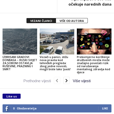
očekuje narednih dana
VEZANI ČLANCI
VIŠE OD AUTORA
IZBRISANI GRADOVI
Vozači u panici, stižu
Prekomjerno korištenje
DONBASA – RUSKI SVIJET
nova pravila kod
društvenih mreža može
ZA SOBOM OSTAVLJA
tehničkih pregleda:
značajno povećati rizik
RUŠEVINE, PRAZNINU I
zbog jedne novosti,
od narušavanja
SMRT
mogli biste lako ‘pasti‘
mentalnog zdravlja kod
djece
Prethodne vijesti
Više vijesti
Like us
0
Obožavatelja
LIKE