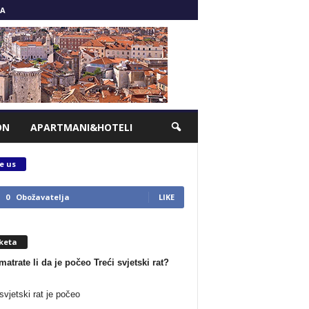
A
ON
APARTMANI&HOTELI
e us
0
Obožavatelja
LIKE
keta
matrate li da je počeo Treći svjetski rat?
svjetski rat je počeo