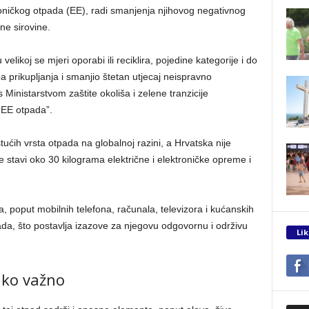
roničkog otpada (EE), radi smanjenja njihovog negativnog
ene sirovine.
velikoj se mjeri oporabi ili reciklira, pojedine kategorije i do
a prikupljanja i smanjio štetan utjecaj neispravno
Ministarstvom zaštite okoliša i zelene tranzicije
 EE otpada”.
tućih vrsta otpada na globalnoj razini, a Hrvatska nije
e stavi oko 30 kilograma električne i elektroničke opreme i
, poput mobilnih telefona, računala, televizora i kućanskih
pada, što postavlja izazove za njegovu odgovornu i održivu
Lik
jako važno