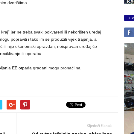
nim dvorištima.
Lik
raj” jer ne treba svaki pokvareni ili nekorišten uređaj
ogu popraviti i tako im se produžiti vijek trajanja, a
uć ili nije ekonomski opravdan, neispravan uređaj će
ecikliranje ili oporabu.
pljanja EE otpada građani mogu pronaći na
Sljedeći članak
ali
Od sutra jeftinije gorivo, objavljene