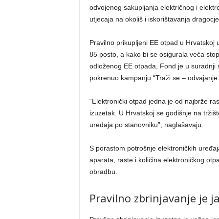
odvojenog sakupljanja električnog i elekt
utjecaja na okoliš i iskorištavanja dragocj
Pravilno prikupljeni EE otpad u Hrvatskoj u 
85 posto, a kako bi se osigurala veća stop
odloženog EE otpada, Fond je u suradnji s 
pokrenuo kampanju “Traži se – odvajanje
“Elektronički otpad jedna je od najbrže ras
izuzetak. U Hrvatskoj se godišnje na tržišt
uređaja po stanovniku”, naglašavaju.
S porastom potrošnje elektroničkih uređaja
aparata, raste i količina elektroničkog ot
obradbu.
Pravilno zbrinjavanje je 