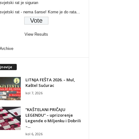
svjetski rat je siguran
 svjetski rat - nema šanse! Kome je do rata...
View Results
 Archive
jnovije
LITNJA FEŠTA 2026. – Mul,
Kaštel Sućurac
kol 7, 2026
“KAŠTELANI PRIČAJU
LEGENDU” – uprizorenje
Legende o Miljenku i Dobrili
–...
kol 6, 2026