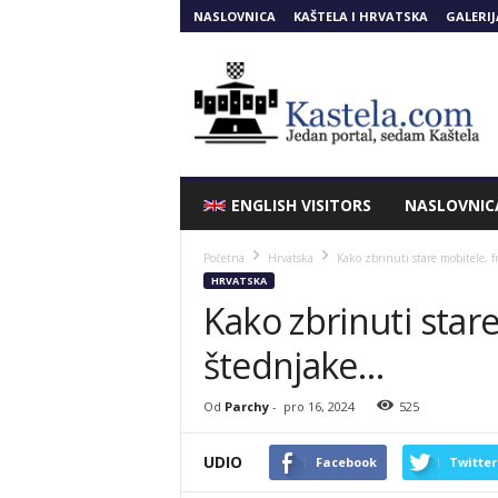
NASLOVNICA
KAŠTELA I HRVATSKA
GALERIJ
Kastela.COM
ENGLISH VISITORS
NASLOVNIC
Početna
Hrvatska
Kako zbrinuti stare mobitele, f
HRVATSKA
Kako zbrinuti stare
štednjake…
Od
Parchy
-
pro 16, 2024
525
UDIO
Facebook
Twitter