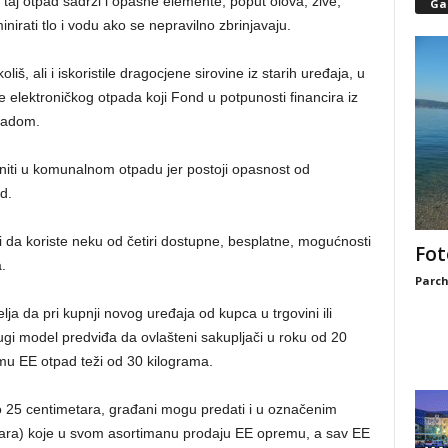
r taj otpad sadrži i opasne elemente, poput olova, žive,
Gal
inirati tlo i vodu ako se nepravilno zbrinjavaju.
iš, ali i iskoristile dragocjene sirovine iz starih uređaja, u
e elektroničkog otpada koji Fond u potpunosti financira iz
padom.
 niti u komunalnom otpadu jer postoji opasnost od
d.
i da koriste neku od četiri dostupne, besplatne, mogućnosti
Fot
.
Parch
a da pri kupnji novog uređaja od kupca u trgovini ili
ugi model predviđa da ovlašteni sakupljači u roku od 20
u EE otpad teži od 30 kilograma.
do 25 centimetara, građani mogu predati i u označenim
ara) koje u svom asortimanu prodaju EE opremu, a sav EE