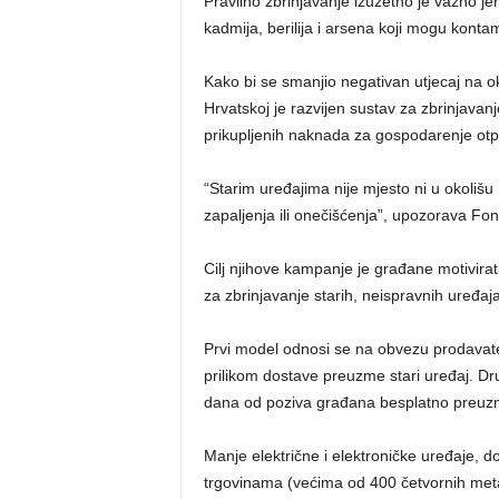
Pravilno zbrinjavanje izuzetno je važno je
kadmija, berilija i arsena koji mogu kontam
Kako bi se smanjio negativan utjecaj na okol
Hrvatskoj je razvijen sustav za zbrinjavanj
prikupljenih naknada za gospodarenje ot
“Starim uređajima nije mjesto ni u okolišu
zapaljenja ili onečišćenja”, upozorava Fon
Cilj njihove kampanje je građane motivirat
za zbrinjavanje starih, neispravnih uređaja
Prvi model odnosi se na obvezu prodavatelj
prilikom dostave preuzme stari uređaj. Dr
dana od poziva građana besplatno preuzm
Manje električne i elektroničke uređaje, 
trgovinama (većima od 400 četvornih met