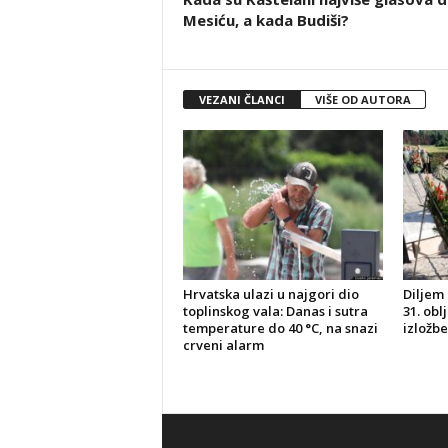
Mesiću, a kada Budiši?
VEZANI ČLANCI
VIŠE OD AUTORA
Hrvatska ulazi u najgori dio
Diljem 
toplinskog vala: Danas i sutra
31. obl
temperature do 40 °C, na snazi
izložbe
crveni alarm