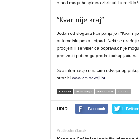
otpad mogu besplatno zbrinuti i u reciklaž
“Kvar nije kraj”
Jedan od slogana kampanje je i “Kvar nije k
automatski postati otpad. Neki se uređaji m
procijeni li serviser da popravak nije mog
preuzeti i potom ga predati sakupljaču na r
Sve informacije o načinu odvojenog priku
stranici
www.ee-odvoji.hr
.
OZNAKE
EKOLOGIJA
HRVATSKA
OTPAD
UDIO
Facebook
Twitter
Prethodni članak
Kada su Kaštelani najviše glasova d