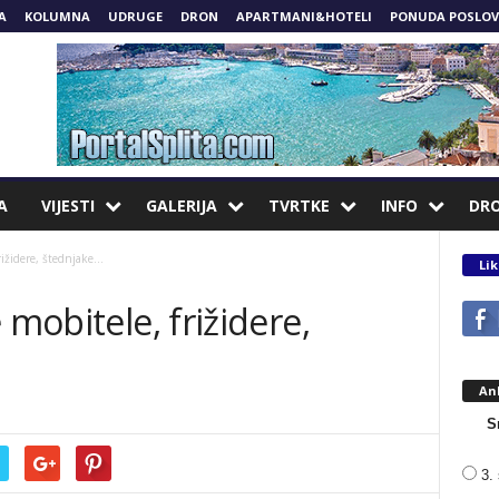
A
KOLUMNA
UDRUGE
DRON
APARTMANI&HOTELI
PONUDA POSLOV
A
VIJESTI
GALERIJA
TVRTKE
INFO
DR
rižidere, štednjake…
Lik
 mobitele, frižidere,
An
S
3. 