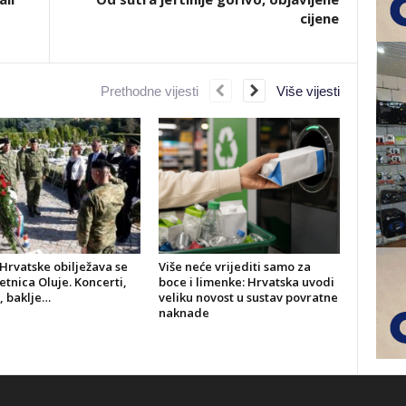
cijene
Prethodne vijesti
Više vijesti
Hrvatske obilježava se
Više neće vrijediti samo za
jetnica Oluje. Koncerti,
boce i limenke: Hrvatska uvodi
, baklje…
veliku novost u sustav povratne
naknade