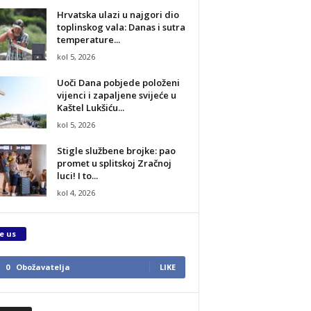
Hrvatska ulazi u najgori dio
toplinskog vala: Danas i sutra
temperature...
kol 5, 2026
Uoči Dana pobjede položeni
vijenci i zapaljene svijeće u
Kaštel Lukšiću...
kol 5, 2026
Stigle službene brojke: pao
promet u splitskoj Zračnoj
luci! I to...
kol 4, 2026
e us
0
Obožavatelja
LIKE