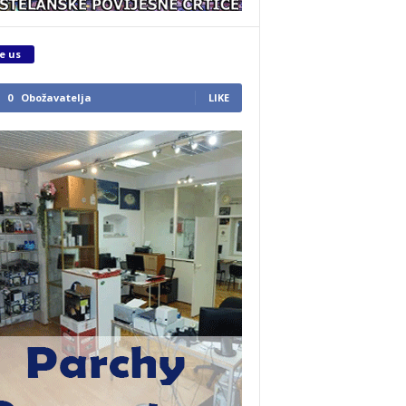
e us
0
Obožavatelja
LIKE