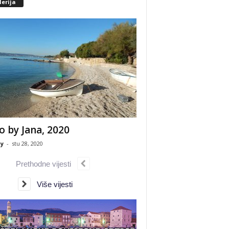
erija
o by Jana, 2020
y
-
stu 28, 2020
Prethodne vijesti
Više vijesti