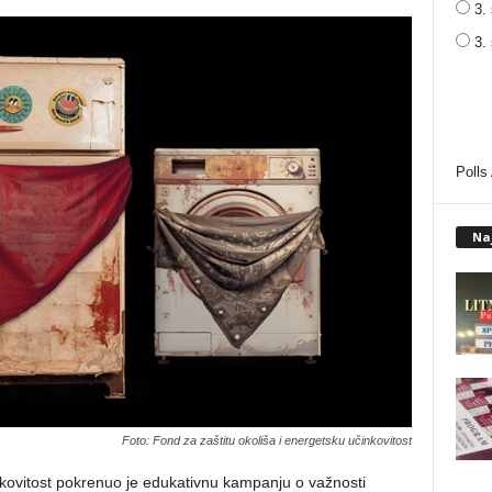
3. 
3.
Polls
Na
Foto: Fond za zaštitu okoliša i energetsku učinkovitost
nkovitost pokrenuo je edukativnu kampanju o važnosti