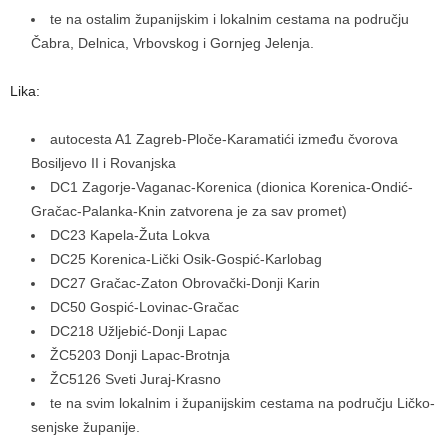
te na ostalim županijskim i lokalnim cestama na području
Čabra, Delnica, Vrbovskog i Gornjeg Jelenja.
Lika:
autocesta A1 Zagreb-Ploče-Karamatići između čvorova
Bosiljevo II i Rovanjska
DC1 Zagorje-Vaganac-Korenica (dionica Korenica-Ondić-
Gračac-Palanka-Knin zatvorena je za sav promet)
DC23 Kapela-Žuta Lokva
DC25 Korenica-Lički Osik-Gospić-Karlobag
DC27 Gračac-Zaton Obrovački-Donji Karin
DC50 Gospić-Lovinac-Gračac
DC218 Užljebić-Donji Lapac
ŽC5203 Donji Lapac-Brotnja
ŽC5126 Sveti Juraj-Krasno
te na svim lokalnim i županijskim cestama na području Ličko-
senjske županije.