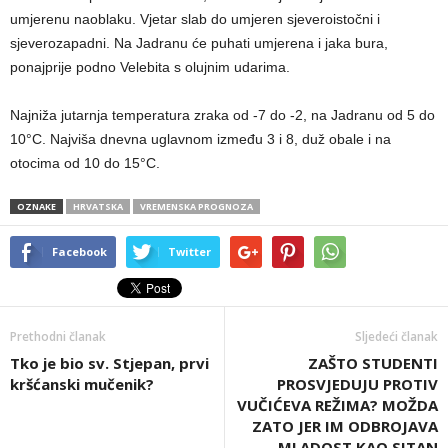
umjerenu naoblaku. Vjetar slab do umjeren sjeveroistočni i
sjeverozapadni. Na Jadranu će puhati umjerena i jaka bura,
ponajprije podno Velebita s olujnim udarima.
Najniža jutarnja temperatura zraka od -7 do -2, na Jadranu od 5 do
10°C. Najviša dnevna uglavnom između 3 i 8, duž obale i na
otocima od 10 do 15°C.
OZNAKE
HRVATSKA
VREMENSKA PROGNOZA
Facebook
Twitter
Prethodni članak
Sljedeći članak
Tko je bio sv. Stjepan, prvi
ZAŠTO STUDENTI
kršćanski mučenik?
PROSVJEDUJU PROTIV
VUČIĆEVA REŽIMA? MOŽDA
ZATO JER IM ODBROJAVA
MLADOST KAO SITAN