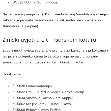
DC522 Udbina-Gornja Ploča.
Na Jadranskoj magistrali (DC8) između Novog Vinodolskog i Senja
zabrana je prometa za autobuse na kat, motocikle i prikolice za
stanovanje (I. skupina).
Zimski uvjeti u Lici i Gorskom kotaru
Zbog zimskih uvjeta zabrana je prometa za kamione s prikolicama i
tegljače s poluprikolicama te za vozila koja nemaju propisanu
zimsku opremu na nizu cesta u Lici i Gorskom kotaru.
Gorski kotar:
ŽC5030 Platak-Kamenjak
ŽC5032 Crni Lug-Mrzle Vodice-Gornje Jelenje
ŽC5034 Vrbovsko-Ravna Gora-Kupjak
ŽC5062 Kraljev Jarak-Fužine-Lukovo
ŽC5068 Bukovac-Vrata-Fužine