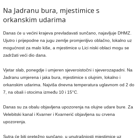
Na Jadranu bura, mjestimice s
orkanskim udarima
Danas će u većini krajeva prevladavati sunčano, najavljuje DHMZ.
Ujutro i prijepodne na jugu zemlje promjenljivo oblačno, lokalno uz
mogućnost za malo kiše, a mjestimice u Lici niski oblaci mogu se
zadržati veći dio dana.
Vjetar slab, ponegdje i umjeren sjeveroistočni i sjeverozapadni. Na
Jadranu umjerena i jaka bura, mjestimice s olujnim, lokalno i
orkanskim udarima. Najviša dnevna temperatura uglavnom od 2 do
7, na obali i otocima između 10 i 15°C.
Danas su za obalu objavljena upozorenja na olujne udare bure. Za
Velebitski kanal i Kvarner i Kvarnerić objavljena su crvena
upozorenja.
Sutra će biti pretežno sunčano, u unutrašnjosti mjestimice uz