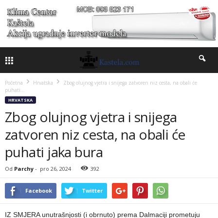
Početna
Hrvatska
Zbog olujnog vjetra i snijega zatvoren niz cesta, na obali će
puhati...
HRVATSKA
Zbog olujnog vjetra i snijega
zatvoren niz cesta, na obali će
puhati jaka bura
Od
Parchy
-
pro 26, 2024
392
Facebook
Twitter
IZ SMJERA unutrašnjosti (i obrnuto) prema Dalmaciji prometuju