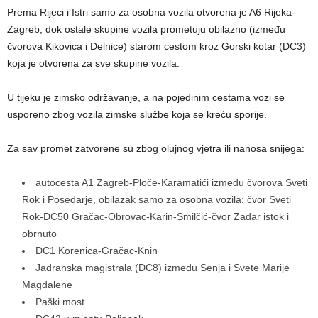
Prema Rijeci i Istri samo za osobna vozila otvorena je A6 Rijeka-
Zagreb, dok ostale skupine vozila prometuju obilazno (između
čvorova Kikovica i Delnice) starom cestom kroz Gorski kotar (DC3)
koja je otvorena za sve skupine vozila.
U tijeku je zimsko održavanje, a na pojedinim cestama vozi se
usporeno zbog vozila zimske službe koja se kreću sporije.
Za sav promet zatvorene su zbog olujnog vjetra ili nanosa snijega:
autocesta A1 Zagreb-Ploče-Karamatići između čvorova Sveti
Rok i Posedarje, obilazak samo za osobna vozila: čvor Sveti
Rok-DC50 Gračac-Obrovac-Karin-Smilčić-čvor Zadar istok i
obrnuto
DC1 Korenica-Gračac-Knin
Jadranska magistrala (DC8) između Senja i Svete Marije
Magdalene
Paški most