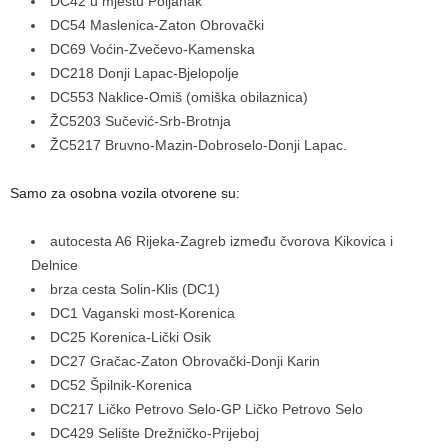
DC42 u mjestu Poljanak
DC54 Maslenica-Zaton Obrovački
DC69 Voćin-Zvečevo-Kamenska
DC218 Donji Lapac-Bjelopolje
DC553 Naklice-Omiš (omiška obilaznica)
ŽC5203 Sučević-Srb-Brotnja
ŽC5217 Bruvno-Mazin-Dobroselo-Donji Lapac.
Samo za osobna vozila otvorene su:
autocesta A6 Rijeka-Zagreb između čvorova Kikovica i
Delnice
brza cesta Solin-Klis (DC1)
DC1 Vaganski most-Korenica
DC25 Korenica-Lički Osik
DC27 Gračac-Zaton Obrovački-Donji Karin
DC52 Špilnik-Korenica
DC217 Ličko Petrovo Selo-GP Ličko Petrovo Selo
DC429 Selište Drežničko-Prijeboj