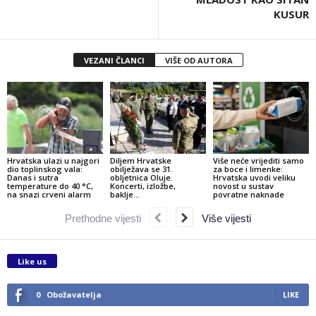
KUSUR
VEZANI ČLANCI
VIŠE OD AUTORA
Hrvatska ulazi u najgori
Diljem Hrvatske
Više neće vrijediti samo
dio toplinskog vala:
obilježava se 31.
za boce i limenke:
Danas i sutra
obljetnica Oluje.
Hrvatska uvodi veliku
temperature do 40 °C,
Koncerti, izložbe,
novost u sustav
na snazi crveni alarm
baklje…
povratne naknade
Prethodne vijesti
Više vijesti
Like us
0
Obožavatelja
LIKE