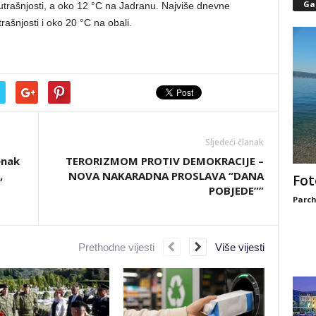
Gal
utrašnjosti, a oko 12 °C na Jadranu. Najviše dnevne
ašnjosti i oko 20 °C na obali.
Sljedeći članak
enak
TERORIZMOM PROTIV DEMOKRACIJE –
,
NOVA NAKARADNA PROSLAVA “DANA
Fot
POBJEDE””
Parch
Prethodne vijesti
Više vijesti