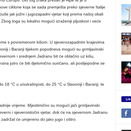
e ciklone koja se sada premješta preko sjeverne Italije
uše jak južni i jugozapadni vjetar koji prema našoj obali
i. Zbog toga su lokalno mogući izraženiji pljuskovi i veće
jeme s povremenom kišom. U sjeverozapadnim krajevima
avoniji i Baranji tijekom popodneva mogući su grmljavinski
sjevernom i srednjem Jadranu bit će oblačno uz kišu,
rana jutro će biti djelomično sunčano, ali poslijepodne se
 18 °C u unutrašnjosti, do 25 °C u Slavoniji i Baranji, te
Lik
adnije vrijeme. Mjestimično su mogući jači grmljavinski
jeverni i sjeveroistočni vjetar, dok će na sjevernom Jadranu
n zadržat će umjereno do jako jugo i oštro.