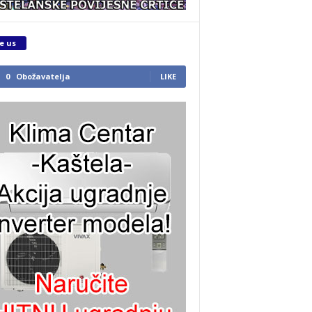
e us
0
Obožavatelja
LIKE