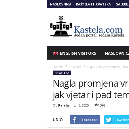
NASLOVNICA
KAŠTELA I HRVATSKA
GALERIJ
Kastela.COM
ENGLISH VISITORS
NASLOVNIC
Početna
Hrvatska
Nagla promjena vremena: Kiša, 
HRVATSKA
Nagla promjena vr
jak vjetar i pad t
Od
Parchy
-
svi 5, 2025
362
UDIO
Facebook
Twitter