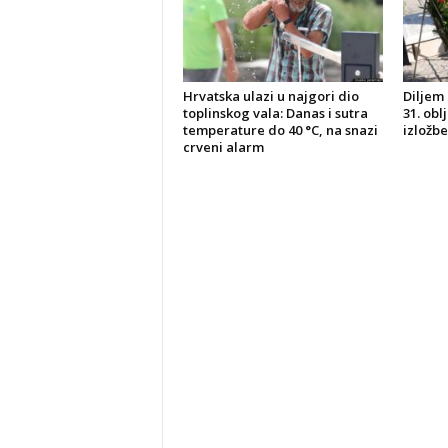
Hrvatska ulazi u najgori dio
Diljem 
toplinskog vala: Danas i sutra
31. obl
temperature do 40 °C, na snazi
izložbe
crveni alarm