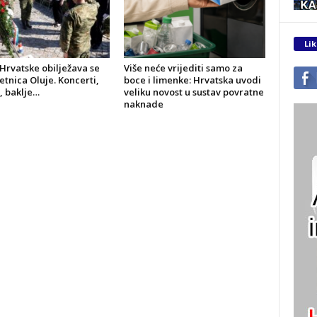
Lik
Hrvatske obilježava se
Više neće vrijediti samo za
jetnica Oluje. Koncerti,
boce i limenke: Hrvatska uvodi
, baklje…
veliku novost u sustav povratne
naknade