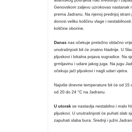
Genovskom zaljevu uzrokovao nastanak nov
prema Jadranu. Na njenoj prednjoj strani p
donosi veliku količinu vlage i nestabilnost
količine oborine.
Danas
nas očekuje pretežno oblačno vri
unutrašnjosti bit će znatno hladnije. U Sl
pljuskovi i lokalna pojava sugradice. Na 
grmljavinu i udare jakog juga. Na jugu Jad
očekuju jači pljuskovi i nagli udari vjetra.
Najviše dnevne temperature bit će od 15 do
od 20 do 24 °C na Jadranu.
U utorak
se nastavlja nestabilno i malo hl
pljuskovi. U unutrašnjosti će puhati slab s
zapuhati slaba bura. Srednji i južni Jadra