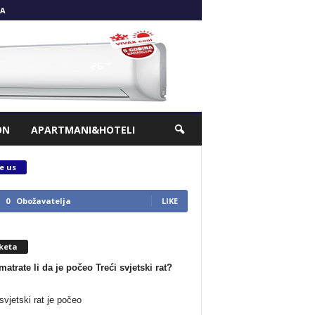
A
ON
APARTMANI&HOTELI
e us
0
Obožavatelja
LIKE
keta
matrate li da je počeo Treći svjetski rat?
svjetski rat je počeo