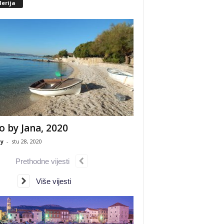
erija
o by Jana, 2020
y
-
stu 28, 2020
Prethodne vijesti
Više vijesti