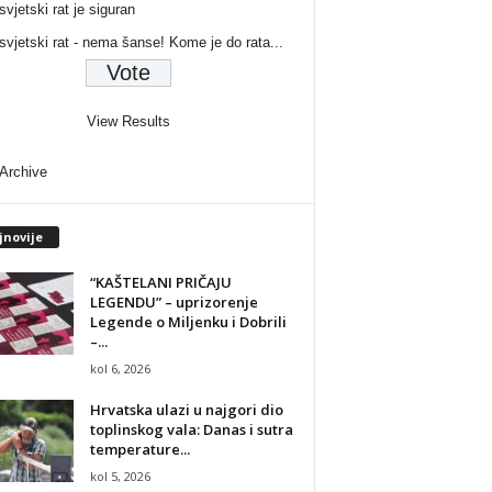
svjetski rat je siguran
 svjetski rat - nema šanse! Kome je do rata...
View Results
 Archive
jnovije
“KAŠTELANI PRIČAJU
LEGENDU” – uprizorenje
Legende o Miljenku i Dobrili
–...
kol 6, 2026
Hrvatska ulazi u najgori dio
toplinskog vala: Danas i sutra
temperature...
kol 5, 2026