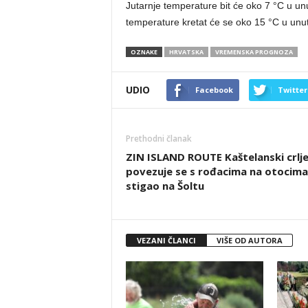
Jutarnje temperature bit će oko 7 °C u un
temperature kretat će se oko 15 °C u unutr
OZNAKE
HRVATSKA
VREMENSKA PROGNOZA
UDIO
Facebook
Twitter
Prethodni članak
ZIN ISLAND ROUTE Kaštelanski crlj
povezuje se s rođacima na otocima
stigao na Šoltu
VEZANI ČLANCI
VIŠE OD AUTORA