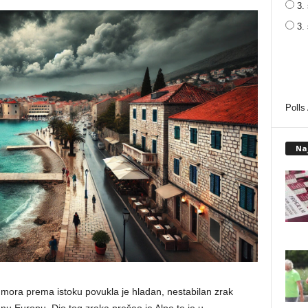
3. 
3.
Polls
Na
 mora prema istoku povukla je hladan, nestabilan zrak
dnu Europu. Dio tog zraka prešao je Alpe te je u