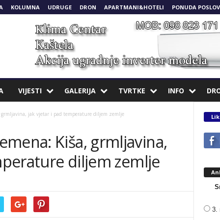
A
KOLUMNA
UDRUGE
DRON
APARTMANI&HOTELI
PONUDA POSLOV
A
VIJESTI
GALERIJA
TVRTKE
INFO
DR
grmljavina, jak vjetar i pad temperature diljem zemlje
Lik
emena: Kiša, grmljavina,
emperature diljem zemlje
An
S
3. 