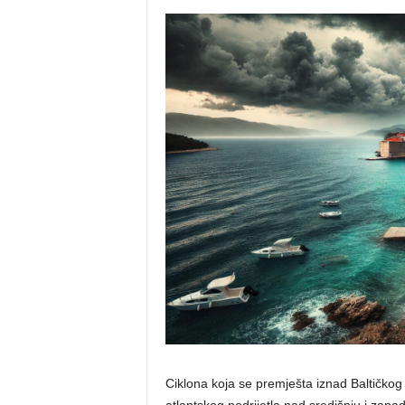
Ciklona koja se premješta iznad Baltičkog
atlantskog podrijetla nad središnju i zapa