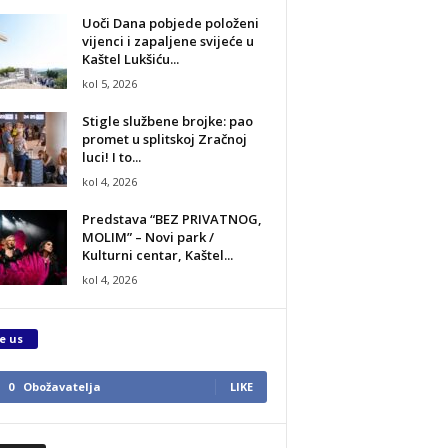
Uoči Dana pobjede položeni
vijenci i zapaljene svijeće u
Kaštel Lukšiću...
kol 5, 2026
Stigle službene brojke: pao
promet u splitskoj Zračnoj
luci! I to...
kol 4, 2026
Predstava “BEZ PRIVATNOG,
MOLIM” – Novi park /
Kulturni centar, Kaštel...
kol 4, 2026
e us
0
Obožavatelja
LIKE