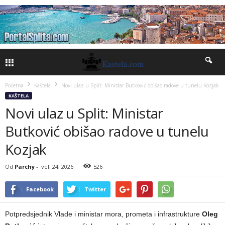
Početna
Kaštela
Novi ulaz u Split: Ministar Butković obišao radove u tunelu Kozjak
KAŠTELA
Novi ulaz u Split: Ministar
Butković obišao radove u tunelu
Kozjak
Od
Parchy
-
velj 24, 2026
526
Facebook
Twitter
Potpredsjednik Vlade i ministar mora, prometa i infrastrukture
Oleg