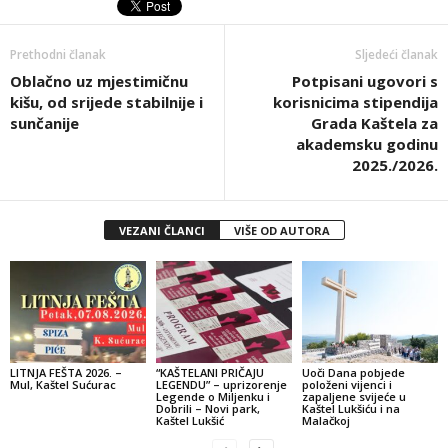
Prethodni članak
Sljedeći članak
Oblačno uz mjestimičnu
Potpisani ugovori s
kišu, od srijede stabilnije i
korisnicima stipendija
sunčanije
Grada Kaštela za
akademsku godinu
2025./2026.
VEZANI ČLANCI
VIŠE OD AUTORA
LITNJA FEŠTA 2026. –
“KAŠTELANI PRIČAJU
Uoči Dana pobjede
Mul, Kaštel Sućurac
LEGENDU” – uprizorenje
položeni vijenci i
Legende o Miljenku i
zapaljene svijeće u
Dobrili – Novi park,
Kaštel Lukšiću i na
Kaštel Lukšić
Malačkoj