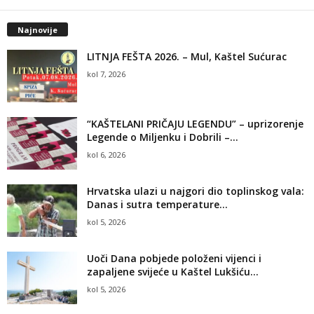
Najnovije
LITNJA FEŠTA 2026. – Mul, Kaštel Sućurac
kol 7, 2026
“KAŠTELANI PRIČAJU LEGENDU” – uprizorenje
Legende o Miljenku i Dobrili –...
kol 6, 2026
Hrvatska ulazi u najgori dio toplinskog vala:
Danas i sutra temperature...
kol 5, 2026
Uoči Dana pobjede položeni vijenci i
zapaljene svijeće u Kaštel Lukšiću...
kol 5, 2026