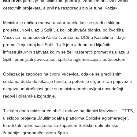
Butković
jutros je na splitskom području započeo obilazak velikih
cestovnih projekata, a prvi na rasporedu bio je tunel Kozjak.
Ministar je obišao radove unutar tunela koji se gradi u sklopu
projekta „Novi ulaz u Split“, a koji obuhvaća dionicu od čvorišta
Vučevica na autocesti A1 do čvorišta na DC8 u Kaštelima i dalje
prema Trajektnoj luci Split. Riječ je o jednom od ključnih
infrastrukturnih zahvata kojim se želi rasteretiti promet na ulazu u
Split i poboljšati povezanost splitske aglomeracije s autocestom.
Obilazak je započeo na čvoru Vučevica, odakle se gradilišnim
cestama došlo do lokacije tunela, a potom je organiziran prijevoz u
njegovu unutrašnjost gdje su ministru predstavljeni dosadašnji
radovi i dinamika izgradnje.
Tijekom dana ministar će obići i radove na dionici Mravince – TTTS,
u sklopu projekta „Multimodalna platforma Splitske aglomeracije“,
te održati radne sastanke sa županom Splitsko-dalmatinske
županije i gradonačelnikom Splita.