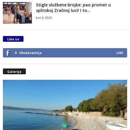
Stigle službene brojke: pao promet u
splitskoj Zračnoj luci! I to...
kol 4, 2026
Like us
0
Obožavatelja
LIKE
Galerija