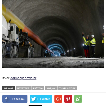
izvor:
dalmacijanews.hr
OZNAKE
HRVATSKA
KAŠTELA
KOZJAK
TUNEL KOZJAK
Facebook
Twitter