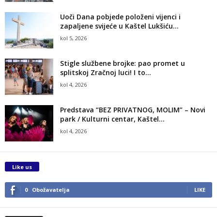
Uoči Dana pobjede položeni vijenci i
zapaljene svijeće u Kaštel Lukšiću...
kol 5, 2026
Stigle službene brojke: pao promet u
splitskoj Zračnoj luci! I to...
kol 4, 2026
Predstava “BEZ PRIVATNOG, MOLIM” – Novi
park / Kulturni centar, Kaštel...
kol 4, 2026
Like us
0
Obožavatelja
LIKE