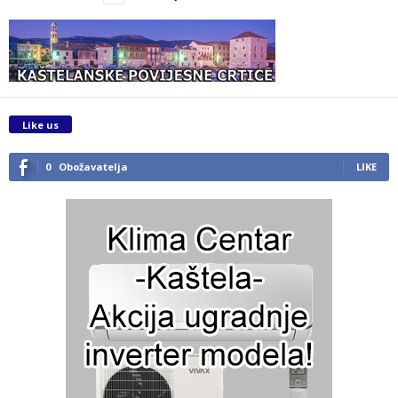
Like us
0
Obožavatelja
LIKE