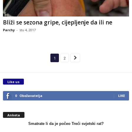
Bliži se sezona gripe, cijepljenje da ili ne
Parchy
-
stu 4, 2017
1
2
Like us
0
Obožavatelja
LIKE
Anketa
Smatrate li da je počeo Treći svjetski rat?