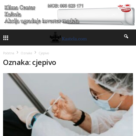
Početna
Oznake
Cjepivo
Oznaka: cjepivo