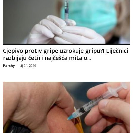
Cjepivo protiv gripe uzrokuje gripu?! Liječnici
razbijaju četiri najčešća mita o...
Parchy
-
sij 24, 2019