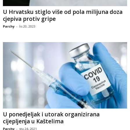
U Hrvatsku stiglo više od pola milijuna doza
cjepiva protiv gripe
Parchy
-
lis 20, 2023
U ponedjeljak i utorak organizirana
cijepljenja u Kaštelima
Parchy
-
stu 24, 2021