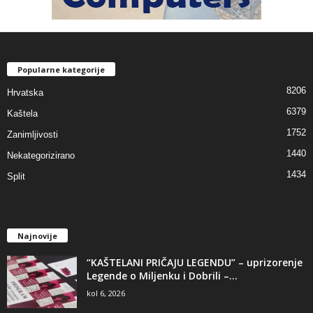
Popularne kategorije
8206
Hrvatska
6379
Kaštela
1752
Zanimljivosti
1440
Nekategorizirano
1434
Split
Najnovije
“KAŠTELANI PRIČAJU LEGENDU” – uprizorenje
Legende o Miljenku i Dobrili –...
kol 6, 2026