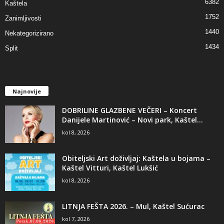
6382
Kaštela
1752
Zanimljivosti
1440
Nekategorizirano
1434
Split
Najnovije
DOBRILINE GLAZBENE VEČERI – Koncert
Danijele Martinović – Novi park, Kaštel...
kol 8, 2026
Obiteljski Art doživljaj: Kaštela u bojama –
Kaštel Vitturi, Kaštel Lukšić
kol 8, 2026
LITNJA FEŠTA 2026. – Mul, Kaštel Sućurac
kol 7, 2026