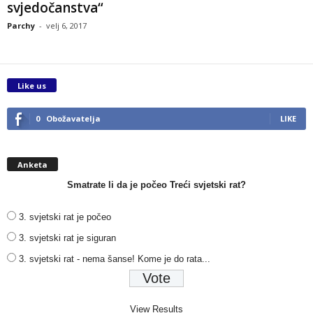
svjedočanstva“
Parchy
-
velj 6, 2017
Like us
0
Obožavatelja
LIKE
Anketa
Smatrate li da je počeo Treći svjetski rat?
3. svjetski rat je počeo
3. svjetski rat je siguran
3. svjetski rat - nema šanse! Kome je do rata...
View Results