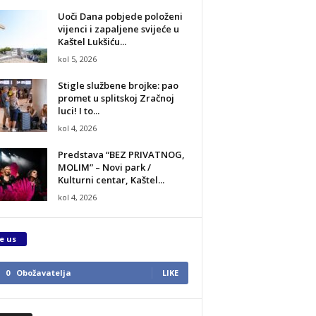
Uoči Dana pobjede položeni
vijenci i zapaljene svijeće u
Kaštel Lukšiću...
kol 5, 2026
Stigle službene brojke: pao
promet u splitskoj Zračnoj
luci! I to...
kol 4, 2026
Predstava “BEZ PRIVATNOG,
MOLIM” – Novi park /
Kulturni centar, Kaštel...
kol 4, 2026
e us
0
Obožavatelja
LIKE