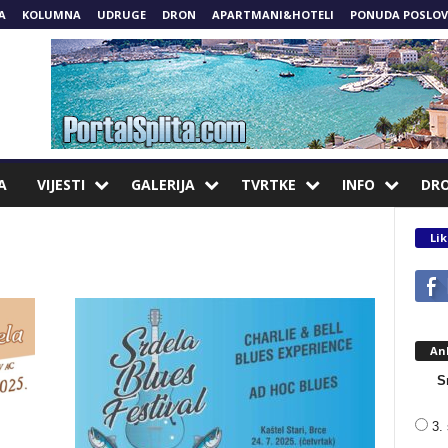
A
KOLUMNA
UDRUGE
DRON
APARTMANI&HOTELI
PONUDA POSLOV
A
VIJESTI
GALERIJA
TVRTKE
INFO
DR
Lik
An
S
3. 