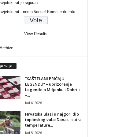
svjetski rat je siguran
 svjetski rat - nema šanse! Kome je do rata...
View Results
 Archive
jnovije
“KAŠTELANI PRIČAJU
LEGENDU” – uprizorenje
Legende o Miljenku i Dobrili
–...
kol 6, 2026
Hrvatska ulazi u najgori dio
toplinskog vala: Danas i sutra
temperature...
kol 5, 2026