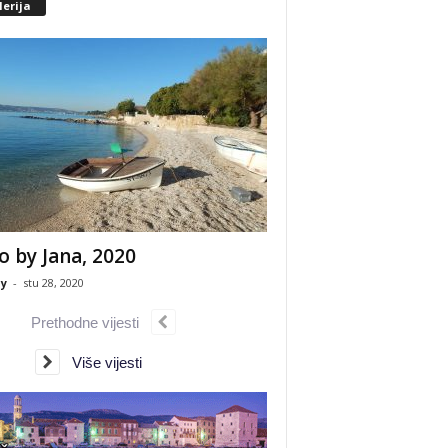
erija
o by Jana, 2020
y
-
stu 28, 2020
Prethodne vijesti
Više vijesti