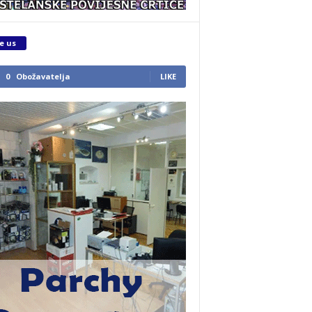
e us
0
Obožavatelja
LIKE