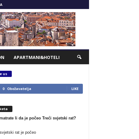
A
ON
APARTMANI&HOTELI
e us
0
Obožavatelja
LIKE
keta
matrate li da je počeo Treći svjetski rat?
svjetski rat je počeo