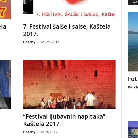
Gal
ela
7. Festival šalše i salse, Kaštela
2017.
Parchy
-
kol 25, 2017
Fot
Parch
“Festival ljubavnih napitaka”
Kaštela 2017.
Parchy
-
kol 9, 2017