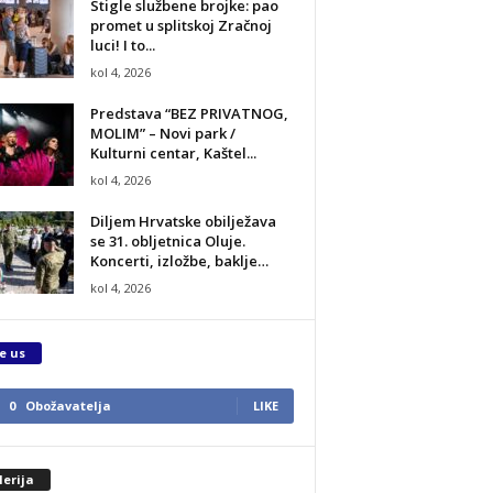
Stigle službene brojke: pao
promet u splitskoj Zračnoj
luci! I to...
kol 4, 2026
Predstava “BEZ PRIVATNOG,
MOLIM” – Novi park /
Kulturni centar, Kaštel...
kol 4, 2026
Diljem Hrvatske obilježava
se 31. obljetnica Oluje.
Koncerti, izložbe, baklje…
kol 4, 2026
e us
0
Obožavatelja
LIKE
erija