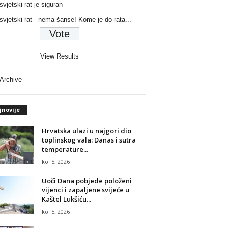
svjetski rat je siguran
 svjetski rat - nema šanse! Kome je do rata...
View Results
 Archive
jnovije
Hrvatska ulazi u najgori dio
toplinskog vala: Danas i sutra
temperature...
kol 5, 2026
Uoči Dana pobjede položeni
vijenci i zapaljene svijeće u
Kaštel Lukšiću...
kol 5, 2026