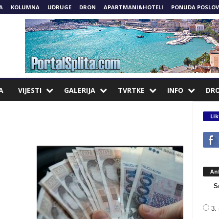
A
KOLUMNA
UDRUGE
DRON
APARTMANI&HOTELI
PONUDA POSLOV
A
VIJESTI
GALERIJA
TVRTKE
INFO
DR
Lik
An
S
3. 