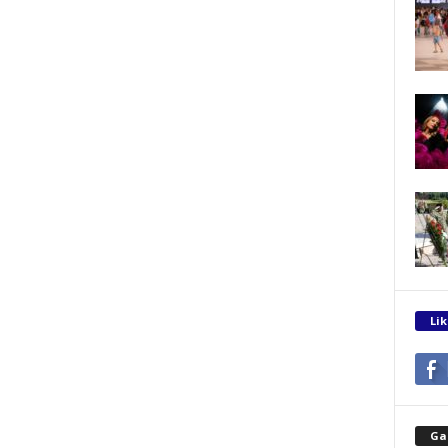
Lik
Gal