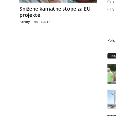
3. 
Snižene kamatne stope za EU
3.
projekte
Parchy
-
stu 16, 2017
Polls
Na