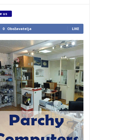
e us
0
Obožavatelja
LIKE