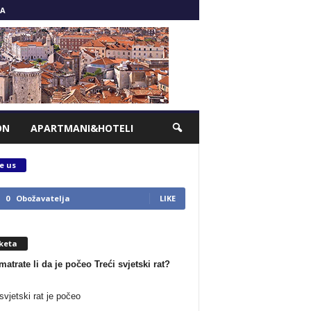
A
ON
APARTMANI&HOTELI
e us
0
Obožavatelja
LIKE
keta
matrate li da je počeo Treći svjetski rat?
svjetski rat je počeo