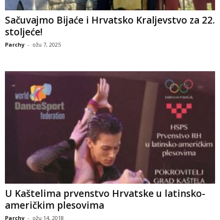
Sačuvajmo Bijaće i Hrvatsko Kraljevstvo za 22.
stoljeće!
Parchy
-
ožu 7, 2025
U Kaštelima prvenstvo Hrvatske u latinsko-
američkim plesovima
Parchy
-
ožu 14, 2018