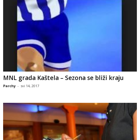
MNL grada Kaštela – Sezona se bliži kraju
Parchy
-
svi 14, 2017