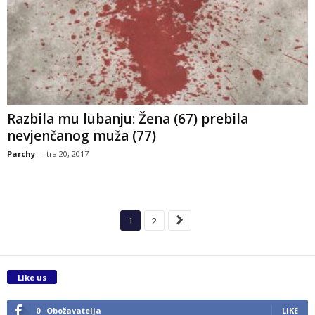
Razbila mu lubanju: Žena (67) prebila
nevjenčanog muža (77)
Parchy
-
tra 20, 2017
1
2
Like us
0
Obožavatelja
LIKE