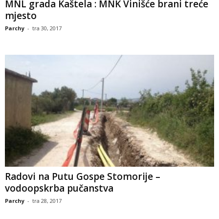
MNL grada Kaštela : MNK Vinišće brani treće
mjesto
Parchy
-
tra 30, 2017
Radovi na Putu Gospe Stomorije –
vodoopskrba pučanstva
Parchy
-
tra 28, 2017