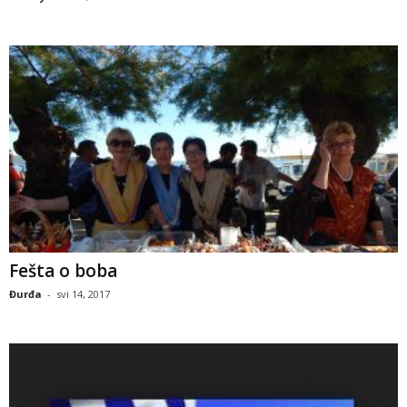
Fešta o boba
Đurđa
-
svi 14, 2017