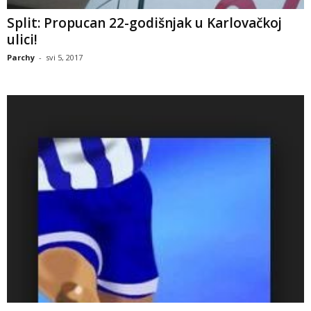
Split: Propucan 22-godišnjak u Karlovačkoj
ulici!
Parchy
-
svi 5, 2017