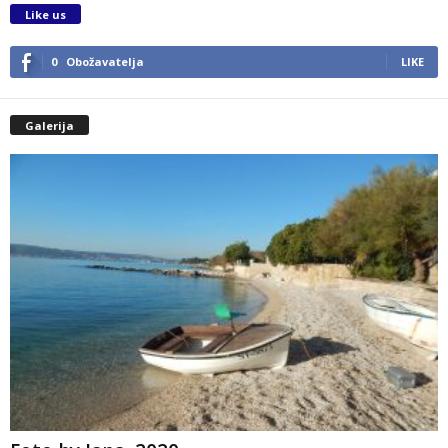
Like us
0
Obožavatelja
LIKE
Galerija