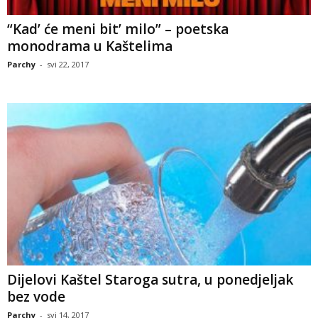
“Kad’ će meni bit’ milo” – poetska
monodrama u Kaštelima
Parchy
-
svi 22, 2017
Dijelovi Kaštel Staroga sutra, u ponedjeljak
bez vode
Parchy
-
svi 14, 2017