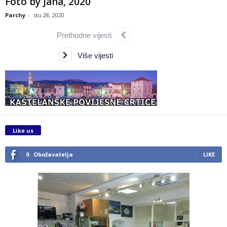
Foto by Jana, 2020
Parchy
-
stu 28, 2020
Prethodne vijesti
Više vijesti
Like us
0
Obožavatelja
LIKE