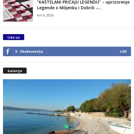
“KAŠTELANI PRIČAJU LEGENDU” – uprizorenje
Legende o Miljenku i Dobrili –...
kol 6, 2026
Like us
0
Obožavatelja
LIKE
Galerija