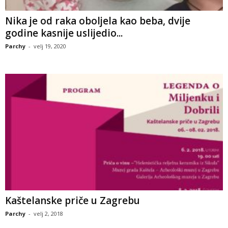
Nika je od raka oboljela kao beba, dvije
godine kasnije uslijedio...
Parchy
-
velj 19, 2020
Kaštelanske priče u Zagrebu
Parchy
-
velj 2, 2018