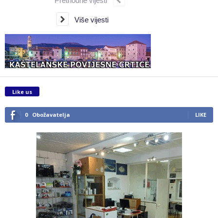
Prethodne vijesti
Više vijesti
Like us
0
Obožavatelja
LIKE