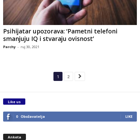
Psihijatar upozorava: ‘Pametni telefoni
smanjuju IQ i stvaraju ovisnost’
Parchy
-
ruj 30, 2021
1
2
Like us
0
Obožavatelja
LIKE
Anketa