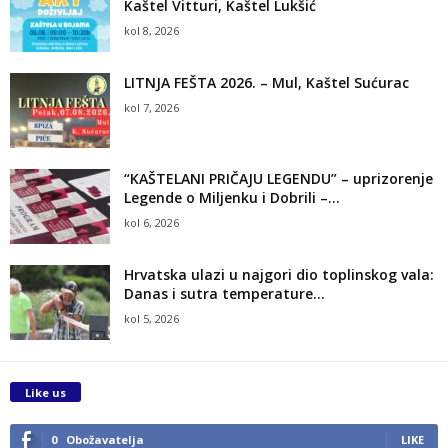
Kaštel Vitturi, Kaštel Lukšić
kol 8, 2026
LITNJA FEŠTA 2026. – Mul, Kaštel Sućurac
kol 7, 2026
“KAŠTELANI PRIČAJU LEGENDU” – uprizorenje
Legende o Miljenku i Dobrili –...
kol 6, 2026
Hrvatska ulazi u najgori dio toplinskog vala:
Danas i sutra temperature...
kol 5, 2026
Like us
0
Obožavatelja
LIKE