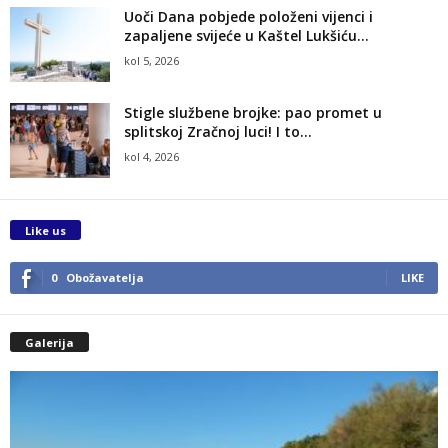
Uoči Dana pobjede položeni vijenci i
zapaljene svijeće u Kaštel Lukšiću...
kol 5, 2026
Stigle službene brojke: pao promet u
splitskoj Zračnoj luci! I to...
kol 4, 2026
Like us
0
Obožavatelja
LIKE
Galerija