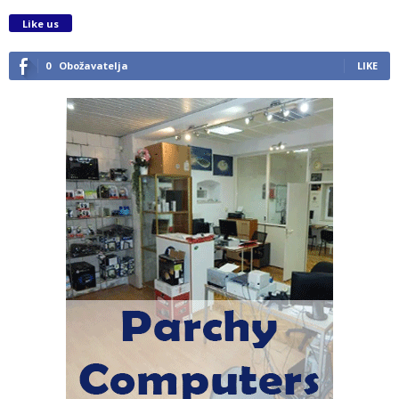
Like us
0
Obožavatelja
LIKE