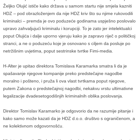
Željko Olujić ističe kako država u samom startu nije smjela kazniti
HDZ – pod obrazloženjem da nije HDZ kriv što su njime rukovodili
kriminalci – premda je ovo poduzeće godinama uspješno poslovalo
upravo zahvaljujući kriminalu i korupciji. To je zato jer intelektualci
poput Olujića i dalje uporno vjeruju kako je zapravo riječ o političkoj
stranci, a ne o poduzeću koje je osnovano s ciljem da posluje po
netržišnim uvjetima, poput sestrinske tvrtke Fimi-media.
H-Alter je upitao direktora Tomislava Karamarka smatra li da je
spašavanje njegove kompanije preko predstečajne nagodbe
moralno i pošteno, i pruža li ova vlast tvrtkama poput njegove,
putem Zakona o predstečajnoj nagodbi, nekakvu vrstu ultimativne
legalizacije dvadesetogodišnjih kriminalnih oblika poslovanja.
Direktor Tomislav Karamarko je odgovorio da ne razumije pitanje i
kako samo može kazati da je HDZ d.o.o. društvo s ograničenom, a
ne kolektivnom odgovornošću.