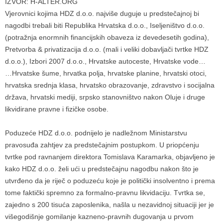
IZVOR: H-ALTER.ORG
Vjerovnici kojima HDZ d.o.o. najviše duguje u predstečajnoj bi
nagodbi trebali biti Republika Hrvatska d.o.o., Iseljeništvo d.o.o.
(potražnja enormnih financijskih obaveza iz devedesetih godina),
Pretvorba & privatizacija d.o.o. (mali i veliki dobavljači tvrtke HDZ
d.o.o.), Izbori 2007 d.o.o., Hrvatske autoceste, Hrvatske vode…
…Hrvatske šume, hrvatka polja, hrvatske planine, hrvatski otoci,
hrvatska srednja klasa, hrvatsko obrazovanje, zdravstvo i socijalna
država, hrvatski mediji, srpsko stanovništvo nakon Oluje i druge
likvidirane pravne i fizičke osobe.
Poduzeće HDZ d.o.o. podnijelo je nadležnom Ministarstvu
pravosuđa zahtjev za predstečajnim postupkom. U priopćenju
tvrtke pod ravnanjem direktora Tomislava Karamarka, objavljeno je
kako HDZ d.o.o. želi ući u predstečajnu nagodbu nakon što je
utvrđeno da je riječ o poduzeću koje je politički insolventno i prema
tome faktički spremno za formalno-pravnu likvidaciju. Tvrtka se,
zajedno s 200 tisuća zaposlenika, našla u nezavidnoj situaciji jer je
višegodišnje gomilanje kazneno-pravnih dugovanja u prvom