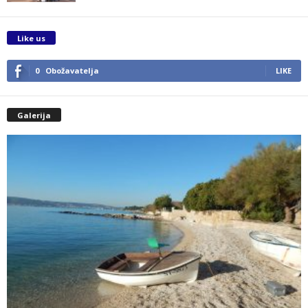
Like us
0
Obožavatelja
LIKE
Galerija