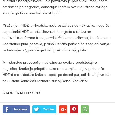
Ministar financija Slavko Linić pozdravio je pak svaku mogućnost
predstečajne nagodbe, odbacujući pritom ovakve i slične razloge
zbog koijh bi se ona trebala sklopiti.
“Gašenjem HDZ-a Hrvatska neće ostati bez demokracije, nego će
zaposlenici HDZ-a ostati bez radnih mjesta u državnim
poduzećima. Prema tome, predstečajne nagodbe su, kao što sam
već stotinu puta ponovio, jedino i izričito pokrenute zbog očuvanja
radnih mjesta”, poručio je Linić preko Jutarnjeg lista.
Ministarstvo pravosuđa, nadležno za ovakve predstečajne
nagodbe, kratko je priopćilo kako razmatraju zahtjev poduzeća
HDZ d.o.o. i dodalo kako su opet, po deseti put, odbili zahtjeve da
se u istom kontekstu razmotri slučaj Rena Sinovčića.
IZVOR: H-ALTER.ORG
Facebook
Twitter