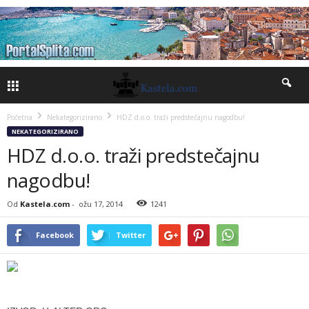
Početna
Nekategorizirano
HDZ d.o.o. traži predstečajnu nagodbu!
NEKATEGORIZIRANO
HDZ d.o.o. traži predstečajnu
nagodbu!
Od
Kastela.com
-
ožu 17, 2014
1241
Facebook
Twitter