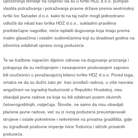
upozorenja temelje na činjenici da su u tvrtki HDZ d.o.o. pumpali
vlastita potraživanja i potraživanja pravne države prema sestrinskoj
tvrtki Ivo Sanader d.o.o. kako bi na taj način mogli jednostrano
odlučiti da nikad kao tvrtka HDZ d.o.o., sukladno pravilima
predstečajne nagodbe, neće isplatiti dugovanja koja imaju prema
malim glasačima i ostalim sudioničarima koji su dvadeset godina na
izborima odabirali upravu ovog poduzeća.
Te se tražbine najvećim dijelom odnose na dugovanje priznanja i
pokajanja da su nečinjenjem i nesavjesnim poslovanjem zapravo
bili suučesnici u poražavajućoj bilanci tvrtke HDZ d.o.o. Pored toga,
smatra se da su dužni zato jer kao izvođači radova, u više navrata
angažirani na izgradnji budućnosti u Republici Hrvatskoj, nisu
obavljali javne radove za koje su bili odabrani putem okvirnih,
četverogodišnjih, natječaja. Štoviše, ne samo da nisu obavljali
plaćene javne radove, već su iz ovog poduzeća preusmjeravali
strojeve i ostale pokretnine i nekretnine na privatna gradilišta, gdje
su izgrađivali poslovne imperije Ivice Todorića i sličnih privatnih
poduzeća.