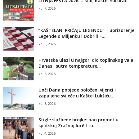
LITNJA FEŠTA 2026. – Mul, Kaštel Sućurac
kol 7, 2026
“KAŠTELANI PRIČAJU LEGENDU” – uprizorenje
Legende o Miljenku i Dobrili –...
kol 6, 2026
Hrvatska ulazi u najgori dio toplinskog vala:
Danas i sutra temperature...
kol 5, 2026
Uoči Dana pobjede položeni vijenci i
zapaljene svijeće u Kaštel Lukšiću...
kol 5, 2026
Stigle službene brojke: pao promet u
splitskoj Zračnoj luci! I to...
kol 4, 2026