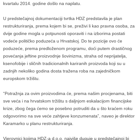
kvartalu 2014. godine došlo na naplatu.
U predstečajnoj dokumentaciji tvrtka HDZ predstavila je plan
restrukturiranja, prema kojem bi se, preživi li kao pravna osoba, za
dvije godine mogla u potpunosti oporaviti i na izborima postati
vodeće političko poduzeća u Hrvatskoj. Do te pozicije ovo će
poduzeće, prema predloženom programu, doći putem drastičnog
povećanja jeftine proizvodnje šovinizma, straha od neprijatelja,
ksenofobije i sličnih tradicionalnih kariranih proizvoda koji su u
zadnjih nekoliko godina dosta tražena roba na zajedničkom
europskom tržištu.
“Potražnja za ovim proizvodima će, prema našim procjenama, biti
sve veća i na hrvatskom tržištu s daljnjom eskalacijom financijske
krize, zbog čega ćemo se posebno potruditi da u što kraćem roku
odgovorimo na sve veće zahtjeve konzumenata”, naveo je direktor
Karamarko u planu restrukturiranja.
Vjerovnici kojima HDZ-a d.o.o. najviše duguje u predstečajnoj bi