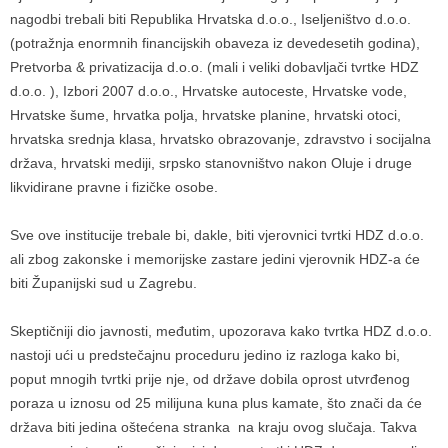
nagodbi trebali biti Republika Hrvatska d.o.o., Iseljeništvo d.o.o.
(potražnja enormnih financijskih obaveza iz devedesetih godina),
Pretvorba & privatizacija d.o.o. (mali i veliki dobavljači tvrtke HDZ
d.o.o. ), Izbori 2007 d.o.o., Hrvatske autoceste, Hrvatske vode,
Hrvatske šume, hrvatka polja, hrvatske planine, hrvatski otoci,
hrvatska srednja klasa, hrvatsko obrazovanje, zdravstvo i socijalna
država, hrvatski mediji, srpsko stanovništvo nakon Oluje i druge
likvidirane pravne i fizičke osobe.
Sve ove institucije trebale bi, dakle, biti vjerovnici tvrtki HDZ d.o.o.
ali zbog zakonske i memorijske zastare jedini vjerovnik HDZ-a će
biti Županijski sud u Zagrebu.
Skeptičniji dio javnosti, međutim, upozorava kako tvrtka HDZ d.o.o.
nastoji ući u predstečajnu proceduru jedino iz razloga kako bi,
poput mnogih tvrtki prije nje, od države dobila oprost utvrđenog
poraza u iznosu od 25 milijuna kuna plus kamate, što znači da će
država biti jedina oštećena stranka na kraju ovog slučaja. Takva