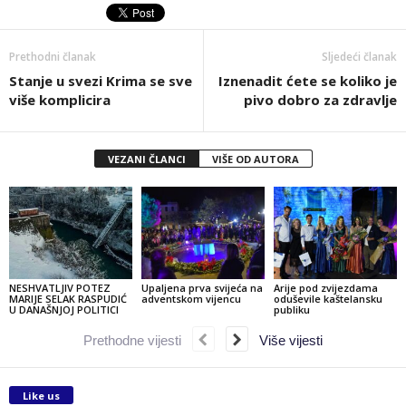
Prethodni članak
Sljedeći članak
Stanje u svezi Krima se sve
Iznenadit ćete se koliko je
više komplicira
pivo dobro za zdravlje
VEZANI ČLANCI
VIŠE OD AUTORA
NESHVATLJIV POTEZ
Upaljena prva svijeća na
Arije pod zvijezdama
MARIJE SELAK RASPUDIĆ
adventskom vijencu
oduševile kaštelansku
U DANAŠNJOJ POLITICI
publiku
Prethodne vijesti
Više vijesti
Like us