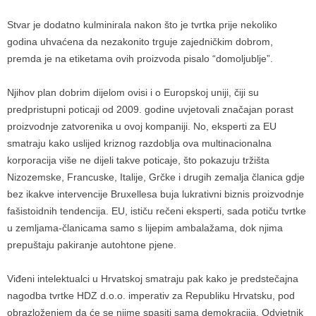
Stvar je dodatno kulminirala nakon što je tvrtka prije nekoliko
godina uhvaćena da nezakonito trguje zajedničkim dobrom,
premda je na etiketama ovih proizvoda pisalo “domoljublje”.
Njihov plan dobrim dijelom ovisi i o Europskoj uniji, čiji su
predpristupni poticaji od 2009. godine uvjetovali značajan porast
proizvodnje zatvorenika u ovoj kompaniji. No, eksperti za EU
smatraju kako uslijed kriznog razdoblja ova multinacionalna
korporacija više ne dijeli takve poticaje, što pokazuju tržišta
Nizozemske, Francuske, Italije, Grčke i drugih zemalja članica gdje
bez ikakve intervencije Bruxellesa buja lukrativni biznis proizvodnje
fašistoidnih tendencija. EU, ističu rečeni eksperti, sada potiču tvrtke
u zemljama-članicama samo s lijepim ambalažama, dok njima
prepuštaju pakiranje autohtone pjene.
Viđeni intelektualci u Hrvatskoj smatraju pak kako je predstečajna
nagodba tvrtke HDZ d.o.o. imperativ za Republiku Hrvatsku, pod
obrazloženjem da će se njime spasiti sama demokracija. Odvjetnik