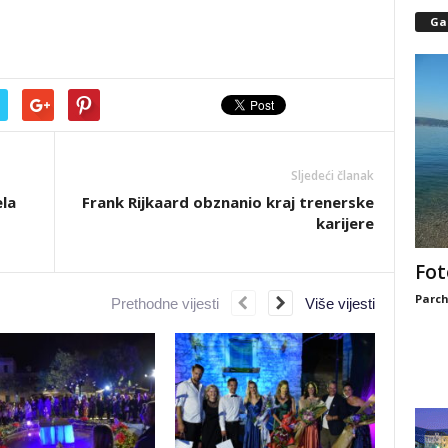
Gal
Sljedeći članak
la
Frank Rijkaard obznanio kraj trenerske
karijere
Fot
Parch
Prethodne vijesti
Više vijesti