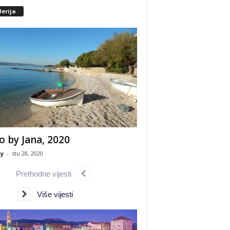
erija
o by Jana, 2020
y
-
stu 28, 2020
Prethodne vijesti
Više vijesti