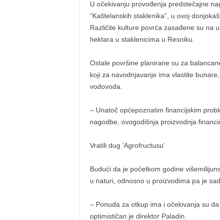
U očekivanju provođenja predstečajne nag
“Kaštelanskih staklenika”, u ovoj donjokašt
Različite kulture povrća zasađene su na 
hektara u staklenicima u Resniku.
Ostale površine planirane su za balancan
koji za navodnjavanje ima vlastite bunare,
vodovoda.
– Unatoč općepoznatim financijskim proble
nagodbe, ovogodišnja proizvodnja financira
Vratili dug ‘Agrofructusu’
Budući da je početkom godine višemilijunsk
u naturi, odnosno u proizvodima pa je sad
– Ponuda za otkup ima i očekivanja su da ć
optimističan je direktor Paladin.