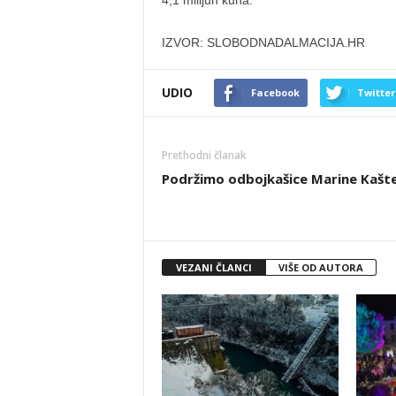
4,1 milijun kuna.
IZVOR: SLOBODNADALMACIJA.HR
UDIO
Facebook
Twitter
Prethodni članak
Podržimo odbojkašice Marine Kašte
VEZANI ČLANCI
VIŠE OD AUTORA