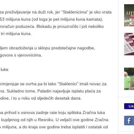
za preživljavanje na duži rok, jer “Staklenicima” je oko vrata
 milijuna kuna (od toga je pet milijuna kuna kamata),
roračun poduzeća. Blokadu je prouzročilo i još nekoliko
ri milijuna kuna.
ljem obrazloženja u sklopu predstečajne nagodbe,
govore s vjerovnicima.
 luke
imjenjuje se ovrha pa bi tako “Staklenici” imali novac za
ima. Sukladno tome, Paladin najavljuje isplatu plaća za
odine, i to u roku od sljedećih desetak dana.
Lik
na prihod s osnova zadnje rate koju splitska Zračna luka
ta kupljenog od njih u Resniku. U veljači ove godine Zračna
 milijuna, a do kraja ove godine treba isplatiti i ostatak od