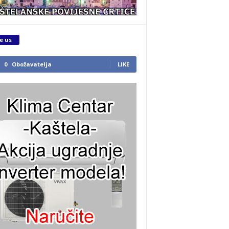
e us
0
Obožavatelja
LIKE