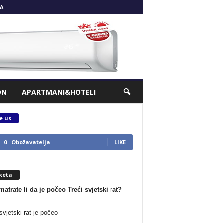
A
ON
APARTMANI&HOTELI
e us
0
Obožavatelja
LIKE
keta
matrate li da je počeo Treći svjetski rat?
svjetski rat je počeo