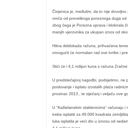
Činjenica je, međutim, da to nije dovoljno 
omča od prevelikoga poreznoga duga od 53
zbog čega je Porezna uprava i blokirala ži
manjih vjerovnika za ukupan iznos od oko t
Hitna deblokada računa, prihvaćena teme
omogućit će normalan rad ove tvrtke i pre
Stići će i 4,1 milijun kuna s računa Zračne
U predstečajnoj nagodbi, podsjetimo, ne pr
poslovanje i isplatu izostalih plaća radnic
prosinac 2013., te siječanj i veljaču ove g
U “Kaštelanskim staklenicima” računaju i 
treba isplatiti za 49.000 kvadrata zemljiš
luka isplatila je veći dio u iznosu od sedam