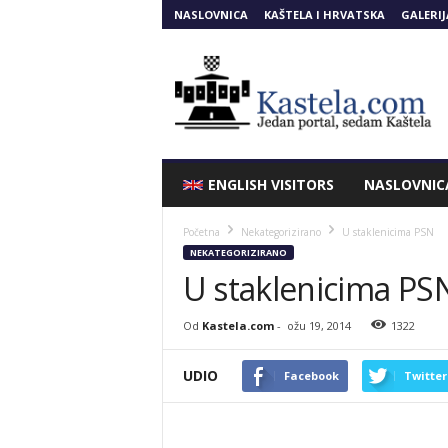
NASLOVNICA
KAŠTELA I HRVATSKA
GALERIJ
Kastela.COM
ENGLISH VISITORS
NASLOVNIC
Početna
Nekategorizirano
U staklenicima PSN
NEKATEGORIZIRANO
U staklenicima PS
Od
Kastela.com
-
ožu 19, 2014
1322
UDIO
Facebook
Twitter