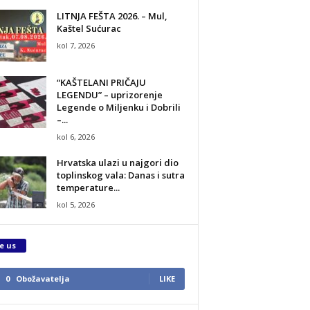
LITNJA FEŠTA 2026. – Mul,
Kaštel Sućurac
kol 7, 2026
“KAŠTELANI PRIČAJU
LEGENDU” – uprizorenje
Legende o Miljenku i Dobrili
–...
kol 6, 2026
Hrvatska ulazi u najgori dio
toplinskog vala: Danas i sutra
temperature...
kol 5, 2026
e us
0
Obožavatelja
LIKE