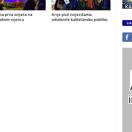
a prva svijeća na
Arije pod zvijezdama
skom vijencu
oduševile kaštelansku publiku
Lik