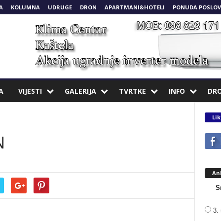
A
KOLUMNA
UDRUGE
DRON
APARTMANI&HOTELI
PONUDA POSLOV
A
VIJESTI
GALERIJA
TVRTKE
INFO
DR
Lik
N
An
S
3. 