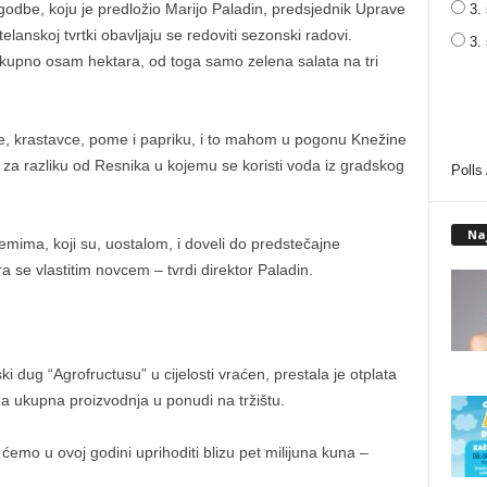
odbe, koju je predložio Marijo Paladin, predsjednik Uprave
3. 
elanskoj tvrtki obavljaju se redoviti sezonski radovi.
3.
ukupno osam hektara, od toga samo zelena salata na tri
e, krastavce, pome i papriku, i to mahom u pogonu Knežine
 za razliku od Resnika u kojemu se koristi voda iz gradskog
Polls
Na
mima, koji su, uostalom, i doveli do predstečajne
 se vlastitim novcem – tvrdi direktor Paladin.
i dug “Agrofructusu” u cijelosti vraćen, prestala je otplata
a ukupna proizvodnja u ponudi na tržištu.
emo u ovoj godini uprihoditi blizu pet milijuna kuna –