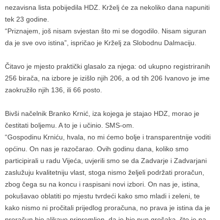
nezavisna lista pobijedila HDZ. Krželj će za nekoliko dana napuniti
tek 23 godine.
“Priznajem, još nisam svjestan što mi se dogodilo. Nisam siguran
da je sve ovo istina”, ispričao je Krželj za Slobodnu Dalmaciju.
Čitavo je mjesto praktički glasalo za njega: od ukupno registriranih
256 birača, na izbore je izišlo njih 206, a od tih 206 Ivanovo je ime
zaokružilo njih 136, ili 66 posto.
Bivši načelnik Branko Krnić, iza kojega je stajao HDZ, morao je
čestitati boljemu. A to je i učinio. SMS-om.
“Gospodinu Krniću, hvala, no mi ćemo bolje i transparentnije voditi
općinu. On nas je razočarao. Ovih godinu dana, koliko smo
participirali u radu Vijeća, uvjerili smo se da Zadvarje i Zadvarjani
zaslužuju kvalitetniju vlast, stoga nismo željeli podržati proračun,
zbog čega su na koncu i raspisani novi izbori. On nas je, istina,
pokušavao oblatiti po mjestu tvrdeći kako smo mladi i zeleni, te
kako nismo ni pročitali prijedlog proračuna, no prava je istina da je
proračun bio aljkavo pripremljen, da je bio pun grešaka, što je na