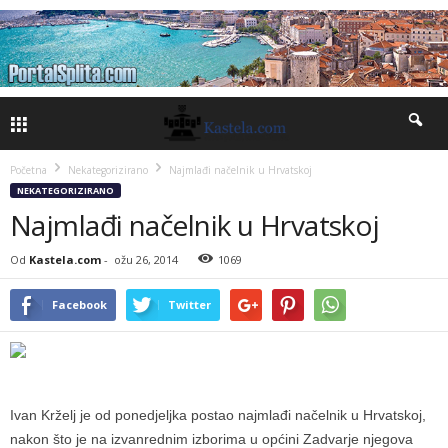
Početna
Nekategorizirano
Najmlađi načelnik u Hrvatskoj
NEKATEGORIZIRANO
Najmlađi načelnik u Hrvatskoj
Od
Kastela.com
-
ožu 26, 2014
1069
Facebook
Twitter
Ivan Krželj je od ponedjeljka postao najmlađi načelnik u Hrvatskoj,
nakon što je na izvanrednim izborima u općini Zadvarje njegova