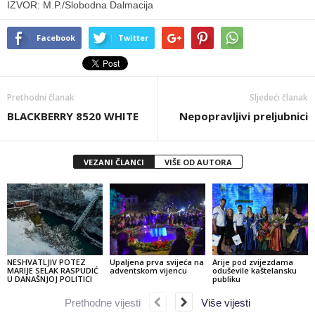
IZVOR: M.P./Slobodna Dalmacija
Facebook
Twitter
Prethodni članak
Sljedeći članak
BLACKBERRY 8520 WHITE
Nepopravljivi preljubnici
VEZANI ČLANCI
VIŠE OD AUTORA
NESHVATLJIV POTEZ
Upaljena prva svijeća na
Arije pod zvijezdama
MARIJE SELAK RASPUDIĆ
adventskom vijencu
oduševile kaštelansku
U DANAŠNJOJ POLITICI
publiku
Prethodne vijesti
Više vijesti