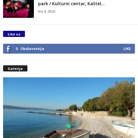
park / Kulturni centar, Kaštel...
kol 4, 2026
Like us
0
Obožavatelja
LIKE
Galerija