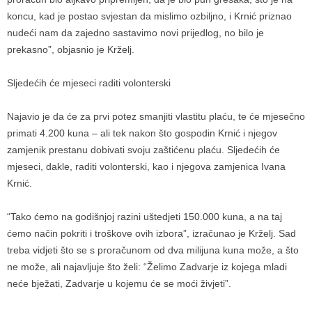
koncu, kad je postao svjestan da mislimo ozbiljno, i Krnić priznao
nudeći nam da zajedno sastavimo novi prijedlog, no bilo je
prekasno”, objasnio je Krželj.
Sljedećih će mjeseci raditi volonterski
Najavio je da će za prvi potez smanjiti vlastitu plaću, te će mjesečno
primati 4.200 kuna – ali tek nakon što gospodin Krnić i njegov
zamjenik prestanu dobivati svoju zaštićenu plaću. Sljedećih će
mjeseci, dakle, raditi volonterski, kao i njegova zamjenica Ivana
Krnić.
“Tako ćemo na godišnjoj razini uštedjeti 150.000 kuna, a na taj
ćemo način pokriti i troškove ovih izbora”, izračunao je Krželj. Sad
treba vidjeti što se s proračunom od dva milijuna kuna može, a što
ne može, ali najavljuje što želi: “Želimo Zadvarje iz kojega mladi
neće bježati, Zadvarje u kojemu će se moći živjeti”.