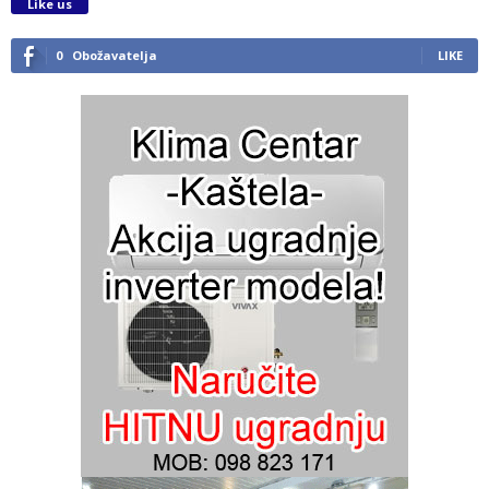
Like us
0
Obožavatelja
LIKE