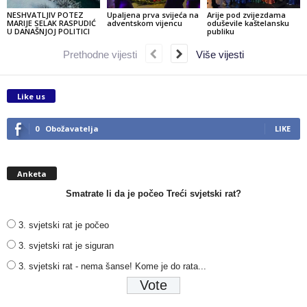
NESHVATLJIV POTEZ
Upaljena prva svijeća na
Arije pod zvijezdama
MARIJE SELAK RASPUDIĆ
adventskom vijencu
oduševile kaštelansku
U DANAŠNJOJ POLITICI
publiku
Prethodne vijesti
Više vijesti
Like us
0
Obožavatelja
LIKE
Anketa
Smatrate li da je počeo Treći svjetski rat?
3. svjetski rat je počeo
3. svjetski rat je siguran
3. svjetski rat - nema šanse! Kome je do rata...