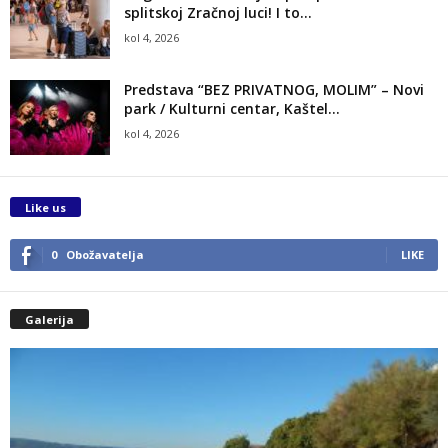
splitskoj Zračnoj luci! I to...
kol 4, 2026
Predstava “BEZ PRIVATNOG, MOLIM” – Novi
park / Kulturni centar, Kaštel...
kol 4, 2026
Like us
0
Obožavatelja
LIKE
Galerija