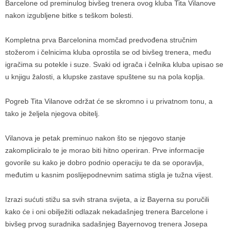
Barcelone od preminulog bivšeg trenera ovog kluba Tita Vilanove
nakon izgubljene bitke s teškom bolesti.
Kompletna prva Barcelonina momčad predvođena stručnim
stožerom i čelnicima kluba oprostila se od bivšeg trenera, među
igračima su potekle i suze. Svaki od igrača i čelnika kluba upisao se
u knjigu žalosti, a klupske zastave spuštene su na pola koplja.
Pogreb Tita Vilanove održat će se skromno i u privatnom tonu, a
tako je željela njegova obitelj.
Vilanova je petak preminuo nakon što se njegovo stanje
zakompliciralo te je morao biti hitno operiran. Prve informacije
govorile su kako je dobro podnio operaciju te da se oporavlja,
međutim u kasnim poslijepodnevnim satima stigla je tužna vijest.
Izrazi sućuti stižu sa svih strana svijeta, a iz Bayerna su poručili
kako će i oni obilježiti odlazak nekadašnjeg trenera Barcelone i
bivšeg prvog suradnika sadašnjeg Bayernovog trenera Josepa