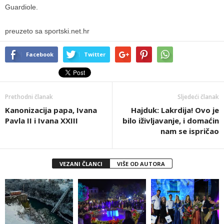
Guardiole.
preuzeto sa sportski.net.hr
Facebook
Twitter
Prethodni članak
Sljedeći članak
Kanonizacija papa, Ivana
Hajduk: Lakrdija! Ovo je
Pavla II i Ivana XXIII
bilo iživljavanje, i domaćin
nam se ispričao
VEZANI ČLANCI
VIŠE OD AUTORA