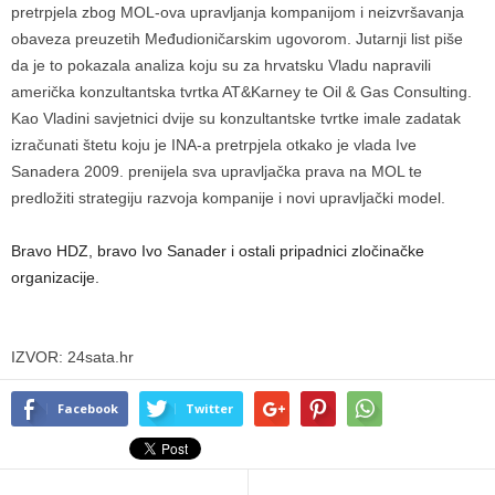
pretrpjela zbog MOL-ova upravljanja kompanijom i neizvršavanja
obaveza preuzetih Međudioničarskim ugovorom. Jutarnji list piše
da je to pokazala analiza koju su za hrvatsku Vladu napravili
američka konzultantska tvrtka AT&Karney te Oil & Gas Consulting.
Kao Vladini savjetnici dvije su konzultantske tvrtke imale zadatak
izračunati štetu koju je INA-a pretrpjela otkako je vlada Ive
Sanadera 2009. prenijela sva upravljačka prava na MOL te
predložiti strategiju razvoja kompanije i novi upravljački model.
Bravo HDZ, bravo Ivo Sanader i ostali pripadnici zločinačke
organizacije.
IZVOR: 24sata.hr
Facebook
Twitter