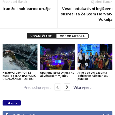
Prethodni članak
Sljedeći članak
Iran želi nuklearno oružje
Veseli edukativni književni
susreti sa Željkom Horvat-
Vukelja
VEZANI ČLANCI
VIŠE OD AUTORA
NESHVATLJIV POTEZ
Upaljena prva svijeća na
Arije pod zvijezdama
MARIJE SELAK RASPUDIĆ
adventskom vijencu
oduševile kaštelansku
U DANAŠNJOJ POLITICI
publiku
Prethodne vijesti
Više vijesti
Like us