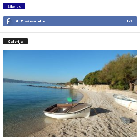
Like us
0
Obožavatelja
LIKE
Galerija