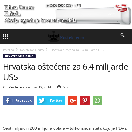
Početna
Nekategorizirano
Hrvatska oštećena za 6,4 milijarde US$
NEKATEGORIZIRANO
Hrvatska oštećena za 6,4 milijarde
US$
Od
Kastela.com
-
svi 12, 2014
555
Facebook
Twitter
Šest milijardi i 200 milijuna dolara – toliko iznosi šteta koju je INA-a