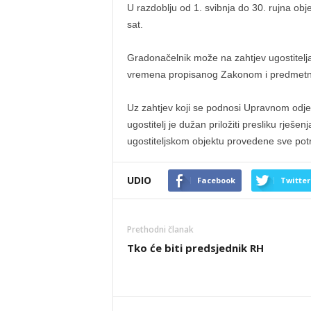
U razdoblju od 1. svibnja do 30. rujna obje
sat.
Gradonačelnik može na zahtjev ugostitelja
vremena propisanog Zakonom i predmet
Uz zahtjev koji se podnosi Upravnom odj
ugostitelj je dužan priložiti presliku rješe
ugostiteljskom objektu provedene sve pot
UDIO
Facebook
Twitter
Prethodni članak
Tko će biti predsjednik RH