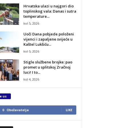
Hrvatska ulazi u najgori dio
toplinskog vala: Danas i sutra
temperature...
kol 5, 2026
Uoči Dana pobjede položeni
vijenci i zapaljene svijeće u
Kaštel Lukšiću...
kol 5, 2026
Stigle službene brojke: pao
promet u splitskoj Zračnoj
luci! I to...
kol 4, 2026
e us
0
Obožavatelja
LIKE