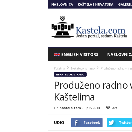
NASLOVNICA
KAŠTELA I HRVATSKA
GALERIJ
Kastela.COM
ENGLISH VISITORS
NASLOVNIC
Početna
Nekategorizirano
Produženo radno vrije
NEKATEGORIZIRANO
Produženo radno v
Kaštelima
Od
Kastela.com
-
lip 6, 2014
709
UDIO
Facebook
Twitter