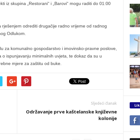
kti iz skupina „Restorani“ i „Barovi“ mogu raditi do 01:00
 rješenjem odrediti drugačije radno vrijeme od radnog
nog Odlukom.
elu za komunalno gospodarstvo i imovinsko-pravne poslove,
nja o ispunjavanju minimalnih uvjeta, te dokaz da su u
rebne mjere za zaštitu od buke.
Sljedeći članak
Lik
Održavanje prve kaštelanske književne
kolonije