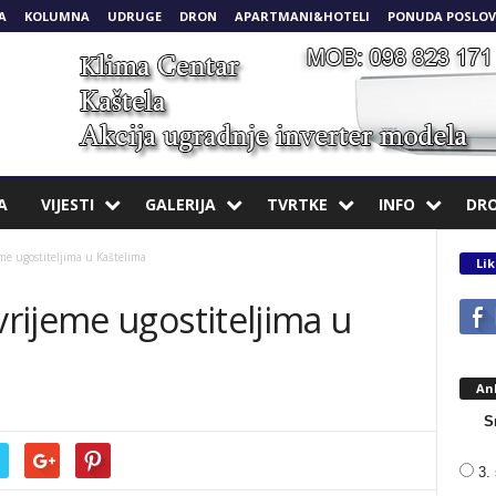
A
KOLUMNA
UDRUGE
DRON
APARTMANI&HOTELI
PONUDA POSLOV
A
VIJESTI
GALERIJA
TVRTKE
INFO
DR
me ugostiteljima u Kaštelima
Lik
rijeme ugostiteljima u
An
S
3. 