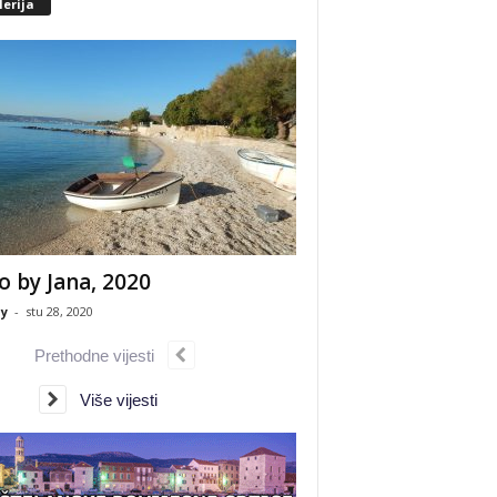
erija
o by Jana, 2020
y
-
stu 28, 2020
Prethodne vijesti
Više vijesti