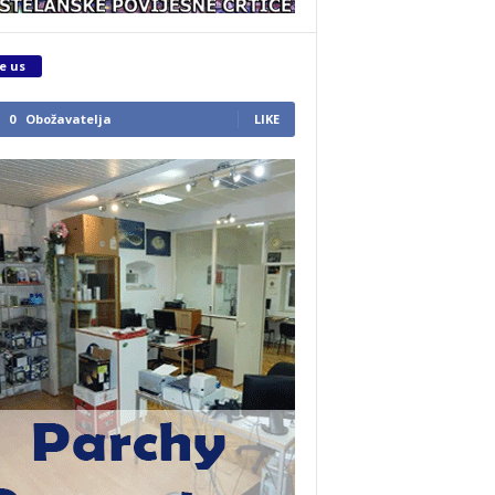
e us
0
Obožavatelja
LIKE