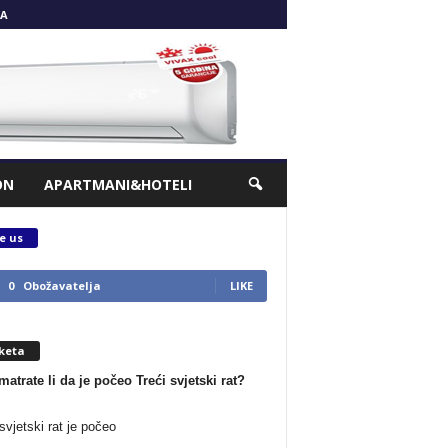
A
ON
APARTMANI&HOTELI
e us
0
Obožavatelja
LIKE
keta
matrate li da je počeo Treći svjetski rat?
svjetski rat je počeo