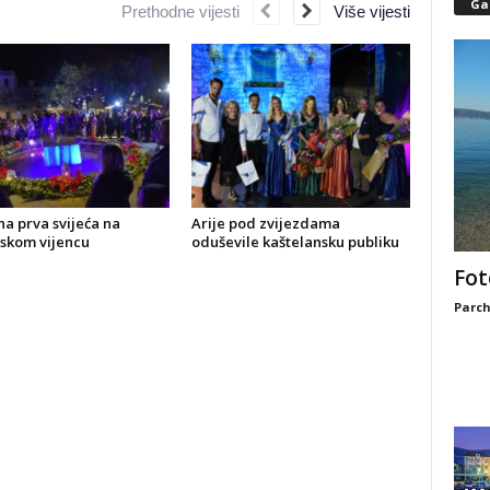
Gal
Prethodne vijesti
Više vijesti
a prva svijeća na
Arije pod zvijezdama
skom vijencu
oduševile kaštelansku publiku
Fot
Parch