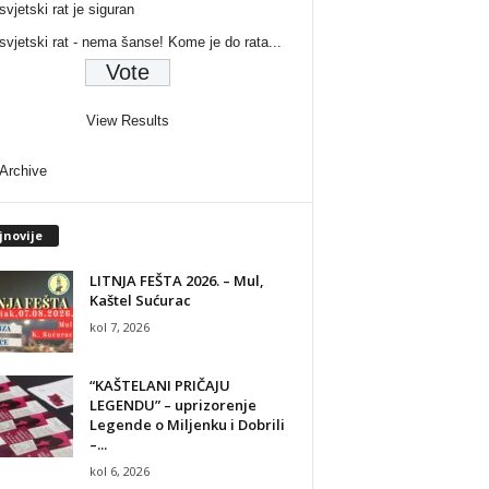
svjetski rat je siguran
 svjetski rat - nema šanse! Kome je do rata...
View Results
 Archive
jnovije
LITNJA FEŠTA 2026. – Mul,
Kaštel Sućurac
-
kol 7, 2026
“KAŠTELANI PRIČAJU
LEGENDU” – uprizorenje
Legende o Miljenku i Dobrili
–...
kol 6, 2026