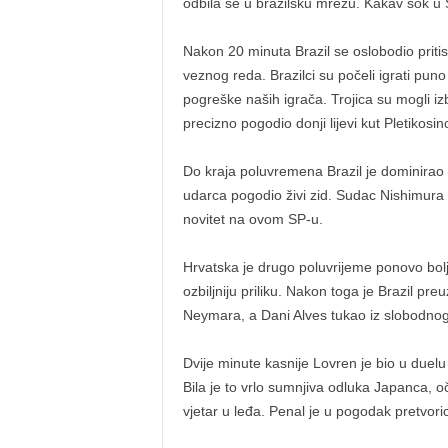
odbila se u brazilsku mrežu. Kakav šok 
Nakon 20 minuta Brazil se oslobodio prit
veznog reda. Brazilci su počeli igrati puno
pogreške naših igrača. Trojica su mogli izb
precizno pogodio donji lijevi kut Pletikosin
Do kraja poluvremena Brazil je dominirao 
udarca pogodio živi zid. Sudac Nishimura o
novitet na ovom SP-u.
Hrvatska je drugo poluvrijeme ponovo bolje 
ozbiljniju priliku. Nakon toga je Brazil pr
Neymara, a Dani Alves tukao iz slobodnog
Dvije minute kasnije Lovren je bio u duel
Bila je to vrlo sumnjiva odluka Japanca, oči
vjetar u leđa. Penal je u pogodak pretvor