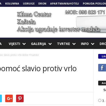
A
KOLUMNA
UDRUGE
DRON
APARTMANI&HOTELI
PONUDA POSLOV
A
VIJESTI
GALERIJA
TVRTKE
INFO
DR
ć slavio protiv vrlo dobre Hrvatske
Lik
pomoć slavio protiv vrlo
An
S
3. 