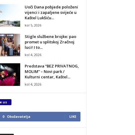
Uoči Dana pobjede položeni
vijenci i zapaljene svijeće u
Kaštel Lukšiću...
kol 5, 2026
Stigle službene brojke: pao
promet u splitskoj Zračnoj
luci! I to...
kol 4, 2026
Predstava “BEZ PRIVATNOG,
MOLIM” – Novi park /
Kulturni centar, Kaštel...
kol 4, 2026
e us
0
Obožavatelja
LIKE