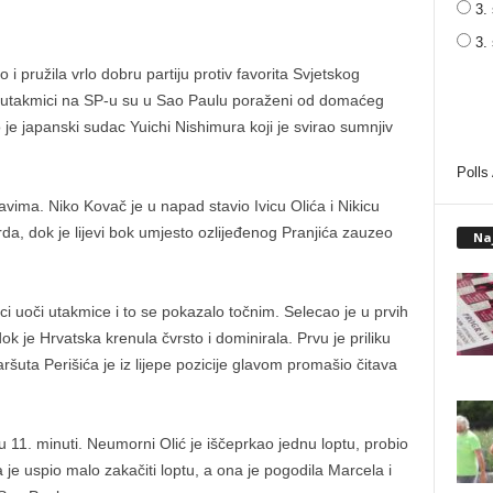
3. 
3.
 i pružila vrlo dobru partiju protiv favorita Svjetskog
j utakmici na SP-u su u Sao Paulu poraženi od domaćeg
 je japanski sudac Yuichi Nishimura koji je svirao sumnjiv
Polls
vima. Niko Kovač je u napad stavio Ivicu Olića i Nikicu
rda, dok je lijevi bok umjesto ozlijeđenog Pranjića zauzeo
Na
jaci uoči utakmice i to se pokazalo točnim. Selecao je u prvih
ok je Hrvatska krenula čvrsto i dominirala. Prvu je priliku
šuta Perišića je iz lijepe pozicije glavom promašio čitava
o u 11. minuti. Neumorni Olić je iščeprkao jednu loptu, probio
 je uspio malo zakačiti loptu, a ona je pogodila Marcela i