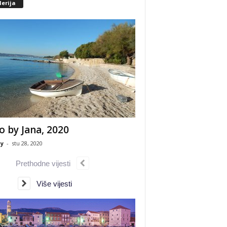
erija
o by Jana, 2020
y
-
stu 28, 2020
Prethodne vijesti
Više vijesti