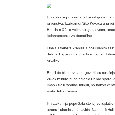
Hrvatska je poražena, ali je odigrala hrabro
prvenstva. Izabranici Nike Kovača u prvo
Brazila s 3:1, a veliku ulogu u svemu imao
jedanaesterac za domačine.
Oba su trenera krenula s očekivanim sasta
Jelavić koji je dobio prednost ispred Edua
Vrsaljko.
Brazil će biti nervozan, govorili su stručn
20-ak minuta puno griješio i igrao sporo, d
imao Olić u sedmoj minuti, no nakon centar
vrata Julija Cesara.
Hrvatska nije popuštala što joj se isplatil
stranu i ubacio za Jelavića. Napadač Hulla