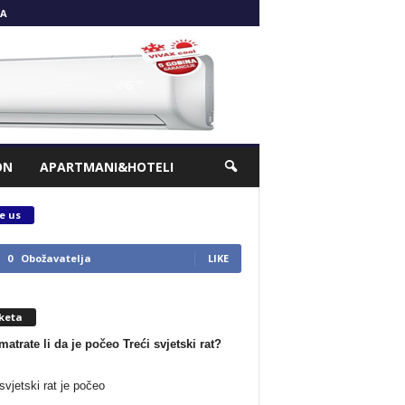
A
ON
APARTMANI&HOTELI
e us
0
Obožavatelja
LIKE
keta
matrate li da je počeo Treći svjetski rat?
svjetski rat je počeo