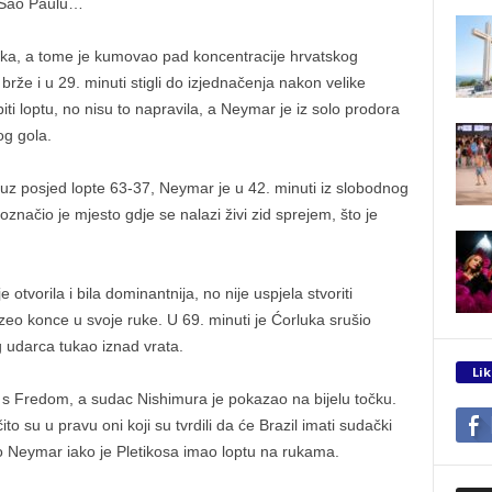
u Sao Paulu…
iska, a tome je kumovao pad koncentracije hrvatskog
 brže i u 29. minuti stigli do izjednačenja nakon velike
iti loptu, no nisu to napravila, a Neymar je iz solo prodora
og gola.
uz posjed lopte 63-37, Neymar je u 42. minuti iz slobodnog
značio je mjesto gdje se nalazi živi zid sprejem, što je
otvorila i bila dominantnija, no nije uspjela stvoriti
euzeo konce u svoje ruke. U 69. minuti je Ćorluka srušio
 udarca tukao iznad vrata.
Lik
u s Fredom, a sudac Nishimura je pokazao na bijelu točku.
to su u pravu oni koji su tvrdili da će Brazil imati sudački
io Neymar iako je Pletikosa imao loptu na rukama.