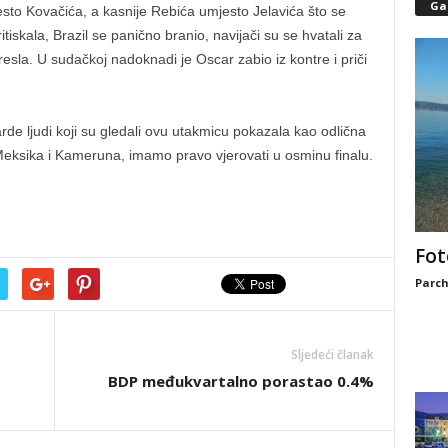
Gal
sto Kovačića, a kasnije Rebića umjesto Jelavića što se
iskala, Brazil se panično branio, navijači su se hvatali za
resla. U sudačkoj nadoknadi je Oscar zabio iz kontre i priči
rde ljudi koji su gledali ovu utakmicu pokazala kao odlična
Meksika i Kameruna, imamo pravo vjerovati u osminu finalu.
Fot
Parch
Sljedeći članak
BDP međukvartalno porastao 0.4%