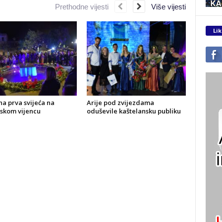
Prethodne vijesti
Više vijesti
Lik
a prva svijeća na
Arije pod zvijezdama
skom vijencu
oduševile kaštelansku publiku