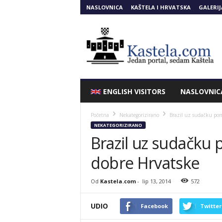
NASLOVNICA
KAŠTELA I HRVATSKA
GALERIJ
Kastela.COM
ENGLISH VISITORS
NASLOVNIC
Početna
Nekategorizirano
Brazil uz sudačku pomo
NEKATEGORIZIRANO
Brazil uz sudačku 
dobre Hrvatske
Od
Kastela.com
-
lip 13, 2014
572
UDIO
Facebook
Twitter