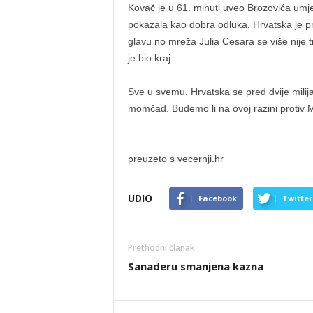
Kovač je u 61. minuti uveo Brozovića umje
pokazala kao dobra odluka. Hrvatska je prit
glavu no mreža Julia Cesara se više nije t
je bio kraj.
Sve u svemu, Hrvatska se pred dvije milija
momčad. Budemo li na ovoj razini protiv 
preuzeto s vecernji.hr
UDIO
Facebook
Twitter
Prethodni članak
Sanaderu smanjena kazna