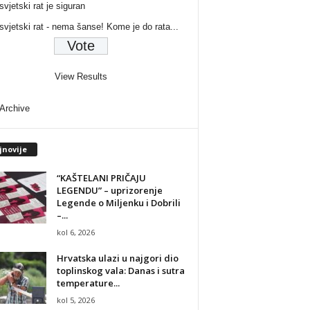
svjetski rat je siguran
 svjetski rat - nema šanse! Kome je do rata...
View Results
 Archive
jnovije
“KAŠTELANI PRIČAJU
LEGENDU” – uprizorenje
Legende o Miljenku i Dobrili
–...
kol 6, 2026
Hrvatska ulazi u najgori dio
toplinskog vala: Danas i sutra
temperature...
kol 5, 2026