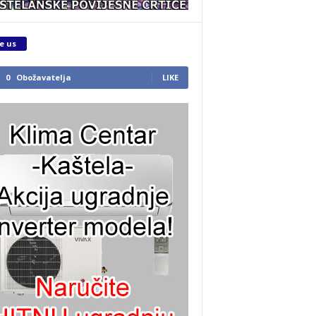
e us
0
Obožavatelja
LIKE