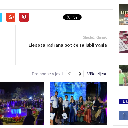
Sljedeći članak
Ljepota Jadrana potiće zaljubljivanje
Prethodne vijesti
Više vijesti
Lik