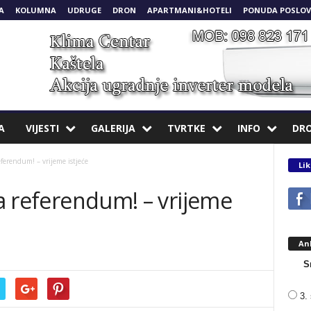
A
KOLUMNA
UDRUGE
DRON
APARTMANI&HOTELI
PONUDA POSLOV
A
VIJESTI
GALERIJA
TVRTKE
INFO
DR
eferendum! – vrijeme istjeće
Lik
za referendum! – vrijeme
An
S
3. 