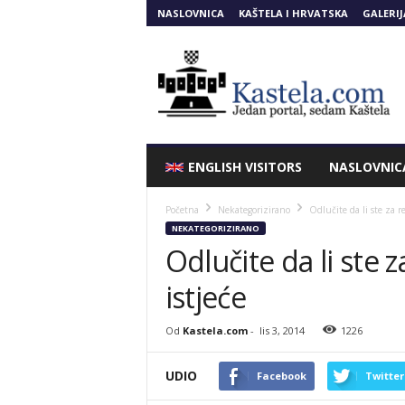
NASLOVNICA
KAŠTELA I HRVATSKA
GALERIJ
Kastela.COM
ENGLISH VISITORS
NASLOVNIC
Početna
Nekategorizirano
Odlučite da li ste za r
NEKATEGORIZIRANO
Odlučite da li ste 
istjeće
Od
Kastela.com
-
lis 3, 2014
1226
UDIO
Facebook
Twitter