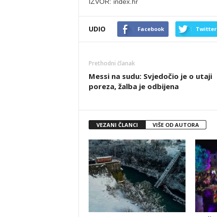
IZVOR: index.hr
UDIO
Facebook
Twitter
Prethodni članak
Messi na sudu: Svjedočio je o utaji
poreza, žalba je odbijena
VEZANI ČLANCI
VIŠE OD AUTORA