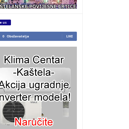
e us
0
Obožavatelja
LIKE