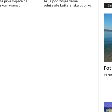
a prva svijeća na
Arije pod zvijezdama
skom vijencu
oduševile kaštelansku publiku
Gal
Fot
Parch