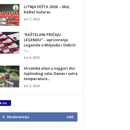
LITNJA FEŠTA 2026. – Mul,
Kaštel Sućurac
kol 7, 2026
“KAŠTELANI PRIČAJU
LEGENDU” – uprizorenje
Legende o Miljenku i Dobrili
–...
kol 6, 2026
Hrvatska ulazi u najgori dio
toplinskog vala: Danas i sutra
temperature...
kol 5, 2026
e us
0
Obožavatelja
LIKE