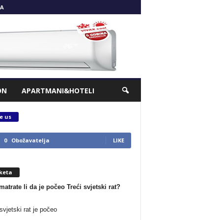
A
ON
APARTMANI&HOTELI
e us
0
Obožavatelja
LIKE
keta
matrate li da je počeo Treći svjetski rat?
svjetski rat je počeo