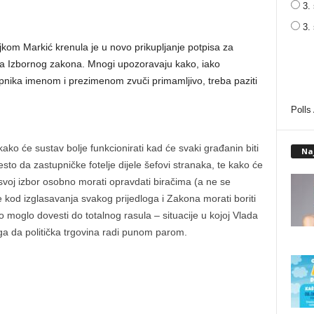
3. 
3.
ljkom Markić krenula je u novo prikupljanje potpisa za
a Izbornog zakona. Mnogi upozoravaju kako, iako
upnika imenom i prezimenom zvuči primamljivo, treba paziti
Polls
ko će sustav bolje funkcionirati kad će svaki građanin biti
Na
to da zastupničke fotelje dijele šefovi stranaka, te kako će
 svoj izbor osobno morati opravdati biračima (a ne se
se kod izglasavanja svakog prijedloga i Zakona morati boriti
o moglo dovesti do totalnog rasula – situacije u kojoj Vlada
ga da politička trgovina radi punom parom.