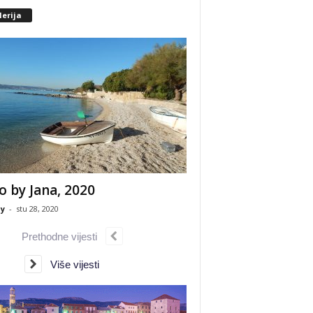
erija
o by Jana, 2020
y
-
stu 28, 2020
Prethodne vijesti
Više vijesti