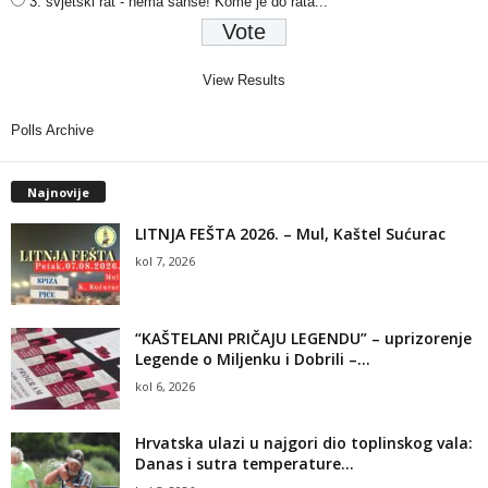
3. svjetski rat - nema šanse! Kome je do rata...
View Results
Polls Archive
Najnovije
LITNJA FEŠTA 2026. – Mul, Kaštel Sućurac
kol 7, 2026
“KAŠTELANI PRIČAJU LEGENDU” – uprizorenje
Legende o Miljenku i Dobrili –...
kol 6, 2026
Hrvatska ulazi u najgori dio toplinskog vala:
Danas i sutra temperature...