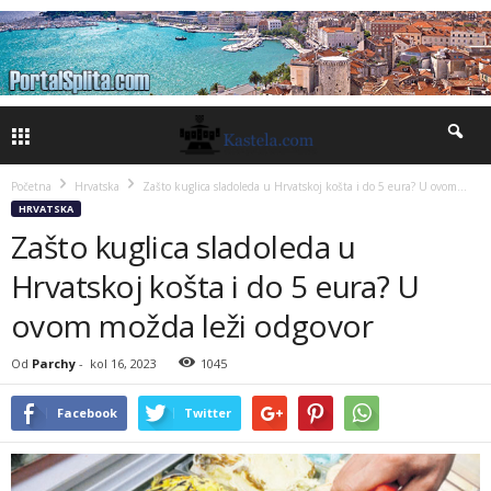
Početna
Hrvatska
Zašto kuglica sladoleda u Hrvatskoj košta i do 5 eura? U ovom...
HRVATSKA
Zašto kuglica sladoleda u
Hrvatskoj košta i do 5 eura? U
ovom možda leži odgovor
Od
Parchy
-
kol 16, 2023
1045
Facebook
Twitter