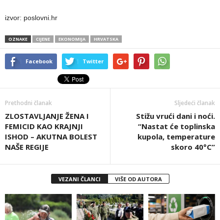
izvor: poslovni.hr
OZNAKE
CIJENE
EKONOMIJA
HRVATSKA
Facebook
Twitter
Prethodni članak
Sljedeći članak
ZLOSTAVLJANJE ŽENA I
Stižu vrući dani i noći.
FEMICID KAO KRAJNJI
“Nastat će toplinska
ISHOD – AKUTNA BOLEST
kupola, temperature
NAŠE REGIJE
skoro 40°C”
VEZANI ČLANCI
VIŠE OD AUTORA