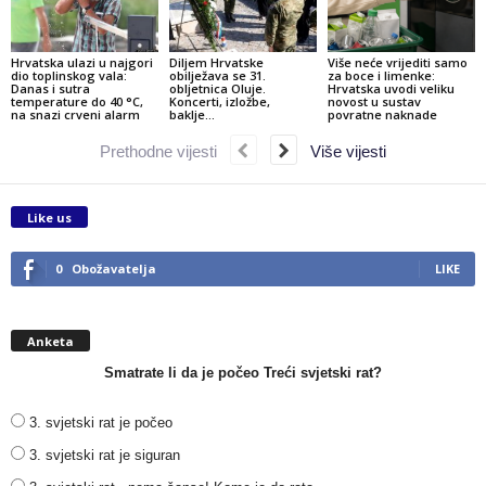
Hrvatska ulazi u najgori
Diljem Hrvatske
Više neće vrijediti samo
dio toplinskog vala:
obilježava se 31.
za boce i limenke:
Danas i sutra
obljetnica Oluje.
Hrvatska uvodi veliku
temperature do 40 °C,
Koncerti, izložbe,
novost u sustav
na snazi crveni alarm
baklje…
povratne naknade
Prethodne vijesti
Više vijesti
Like us
0
Obožavatelja
LIKE
Anketa
Smatrate li da je počeo Treći svjetski rat?
3. svjetski rat je počeo
3. svjetski rat je siguran