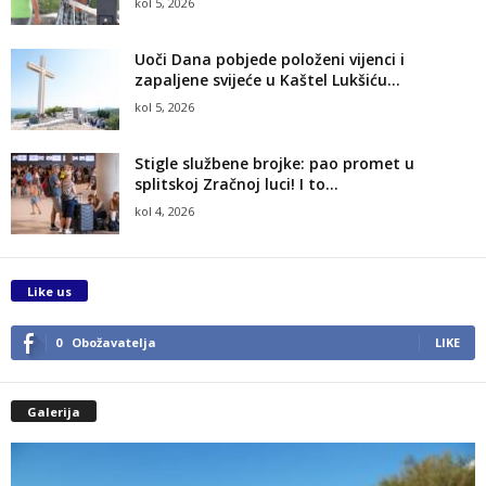
kol 5, 2026
Uoči Dana pobjede položeni vijenci i
zapaljene svijeće u Kaštel Lukšiću...
kol 5, 2026
Stigle službene brojke: pao promet u
splitskoj Zračnoj luci! I to...
kol 4, 2026
Like us
0
Obožavatelja
LIKE
Galerija