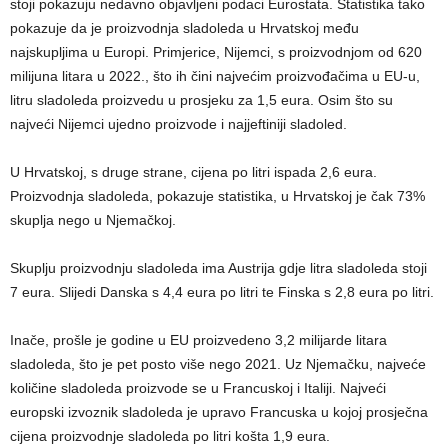
stoji pokazuju nedavno objavljeni podaci Eurostata. Statistika tako
pokazuje da je proizvodnja sladoleda u Hrvatskoj među
najskupljima u Europi. Primjerice, Nijemci, s proizvodnjom od 620
milijuna litara u 2022., što ih čini najvećim proizvođačima u EU-u,
litru sladoleda proizvedu u prosjeku za 1,5 eura. Osim što su
najveći Nijemci ujedno proizvode i najjeftiniji sladoled.
U Hrvatskoj, s druge strane, cijena po litri ispada 2,6 eura.
Proizvodnja sladoleda, pokazuje statistika, u Hrvatskoj je čak 73%
skuplja nego u Njemačkoj.
Skuplju proizvodnju sladoleda ima Austrija gdje litra sladoleda stoji
7 eura. Slijedi Danska s 4,4 eura po litri te Finska s 2,8 eura po litri.
Inače, prošle je godine u EU proizvedeno 3,2 milijarde litara
sladoleda, što je pet posto više nego 2021. Uz Njemačku, najveće
količine sladoleda proizvode se u Francuskoj i Italiji. Najveći
europski izvoznik sladoleda je upravo Francuska u kojoj prosječna
cijena proizvodnje sladoleda po litri košta 1,9 eura.