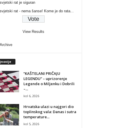
svjetski rat je siguran
 svjetski rat - nema šanse! Kome je do rata...
View Results
 Archive
jnovije
“KAŠTELANI PRIČAJU
LEGENDU” – uprizorenje
Legende o Miljenku i Dobrili
–...
kol 6, 2026
Hrvatska ulazi u najgori dio
toplinskog vala: Danas i sutra
temperature...
kol 5, 2026