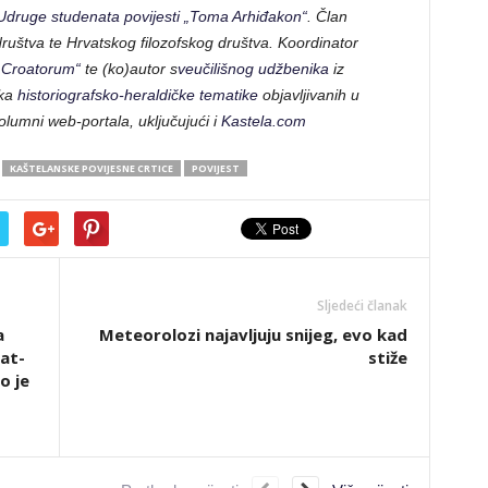
Udruge studenata povijesti „Toma Arhiđakon“
. Član
uštva te Hrvatskog filozofskog društva. Koordinator
 Croatorum“
te (ko)autor s
veučilišnog udžbenika
iz
aka
historiografsko-heraldičke tematike
objavljivanih u
lumni web-portala, uključujući i
Kastela.com
KAŠTELANSKE POVIJESNE CRTICE
POVIJEST
Sljedeći članak
a
Meteorolozi najavljuju snijeg, evo kad
hat-
stiže
o je