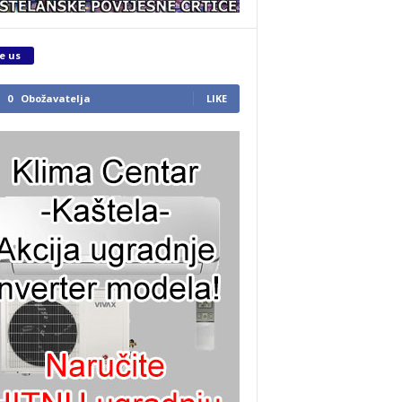
e us
0
Obožavatelja
LIKE