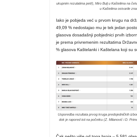
ukupnim rezulatima peti!), Miro Bulj u Kaštelima na č
u Kaštelima ostvarile znat
Iako je pobjeda već u prvom krugu na drža
49,09 % nedostajao mu je tek jedan postota
glasova dosadašnji pobjednici prvih izborn
je prema privremenim rezultatima Državno
% glasova Kaštelanki i Kaštelana koji su su
Usporedba rezultata prvog kruga predsjedničkih izbor
dok je rapored isti na početku (Z. Milanović i D. Primo
Čak nešto više od toga broja – 5 581 glas