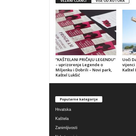
VEZANI ČLANCI
VIŠE OD AUTORA
“KAŠTELANI PRIČAJU LEGENDU”
Uoči D
– uprizorenje Legende o
vijenci
Miljenku i Dobrili – Novi park,
Kaštel 
Kaštel Lukšić
Popularne kategorije
Hrvatska
Kaštela
Zanimljivosti