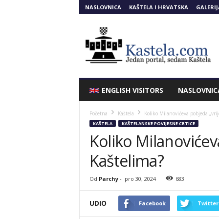
NASLOVNICA
KAŠTELA I HRVATSKA
GALERIJ
Kastela.COM
ENGLISH VISITORS
NASLOVNIC
Početna
Kaštela
Koliko Milanovićeva pobjeda „vrij
KAŠTELA
KAŠTELANSKE POVIJESNE CRTICE
Koliko Milanovićev
Kaštelima?
Od
Parchy
-
pro 30, 2024
683
UDIO
Facebook
Twitter