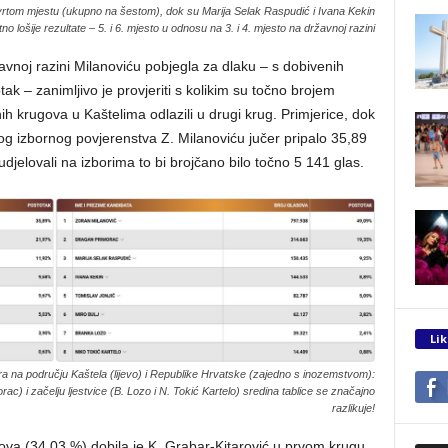
etvrtom mjestu (ukupno na šestom), dok su Marija Selak Raspudić i Ivana Kekin
no lošije rezultate – 5. i 6. mjesto u odnosu na 3. i 4. mjesto na državnoj razini
vnoj razini Milanoviću pobjegla za dlaku – s dobivenih
k – zanimljivo je provjeriti s kolikim su točno brojem
ih krugova u Kaštelima odlazili u drugi krug. Primjerice, dok
g izbornog povjerenstva Z. Milanoviću jučer pripalo 35,89
djelovali na izborima to bi brojčano bilo točno 5 141 glas.
Lik
a na području Kaštela (lijevo) i Republike Hrvatske (zajedno s inozemstvom):
rac) i začelju ljestvice (B. Lozo i N. Tokić Kartelo) sredina tablice se značajno
razlikuje!
ova (34,03 %) dobila je K. Grabar-Kitarović u prvom krugu