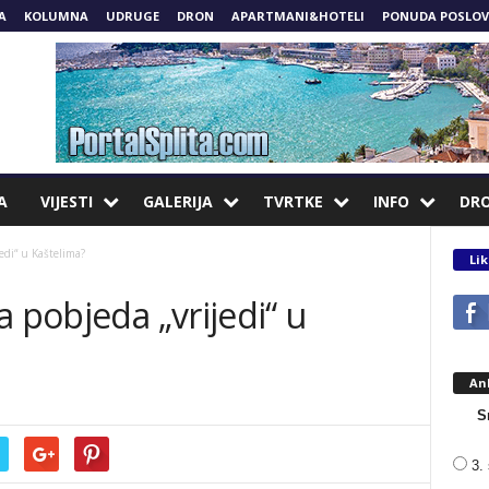
A
KOLUMNA
UDRUGE
DRON
APARTMANI&HOTELI
PONUDA POSLOV
A
VIJESTI
GALERIJA
TVRTKE
INFO
DR
edi“ u Kaštelima?
Lik
a pobjeda „vrijedi“ u
An
S
3. 