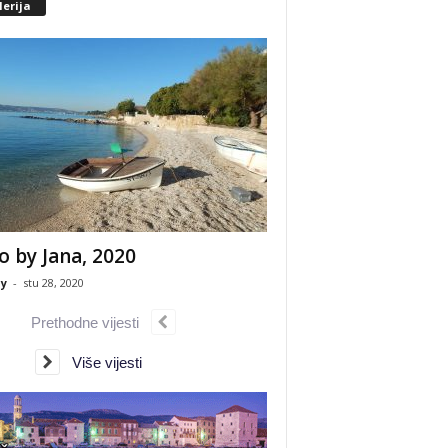
erija
o by Jana, 2020
y
-
stu 28, 2020
Prethodne vijesti
Više vijesti