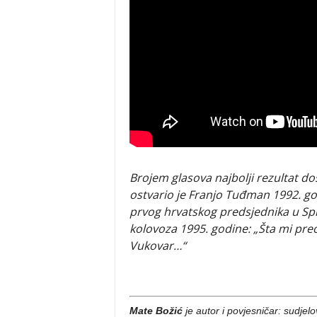
Brojem glasova najbolji rezultat d
ostvario je Franjo Tuđman 1992. go
prvog hrvatskog predsjednika u Spl
kolovoza 1995. godine: „Šta mi pr
Vukovar…“
Mate Božić
je autor i povjesničar: sudjel