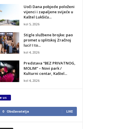
Uoči Dana pobjede položeni
vijenci i zapaljene svijeće u
Kaštel Lukšiću...
kol 5, 2026
Stigle službene brojke: pao
promet u splitskoj Zračnoj
luci! I to...
kol 4, 2026
Predstava “BEZ PRIVATNOG,
MOLIM” – Novi park /
Kulturni centar, Kaštel...
kol 4, 2026
e us
0
Obožavatelja
LIKE