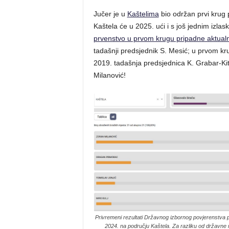
Jučer je u
Kaštelima
bio održan prvi krug 
Kaštela će u 2025. ući i s još jednim izlask
prvenstvo u prvom krugu pripadne aktual
tadašnji predsjednik S. Mesić; u prvom kr
2019. tadašnja predsjednica K. Grabar-Ki
Milanović!
Privremeni rezultati Državnog izbornog povjerenstva 
2024. na području Kaštela. Za razliku od državne r