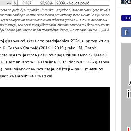
zbora na području Republike Hrvatske – zajedno s inozemstvom (gore lijevo) i
u postotno značajne razlike ishod izbora provedenog izvan Hrvatske nije nimalo
Lik
 koji su sudjelovali na izborima izvan državnih granica (24 252 u inozemstvu –
prvom krugu, Milanović je na jučerašnjim izborima ostvario tek šesti rezultat po
čju Kaštela (od ukupno osam dosadašnjih izbora) uz izlaznost od tek 40,93 %
broj glasova od aktualnog predsjednika 2024. u prvom krugu
o K. Grabar-Kitarović (2014. i 2019.) tako i M. Granić
rto mjesto ljestvice (lošiji od njega bili su samo S. Mesić i
e F. Tuđman izbore u Kaštelima 1992. dobio s 9 925 glasova
 ovaj Milanovićev rezultat je još lošiji – na 6. mjestu od
jednika Republike Hrvatske!