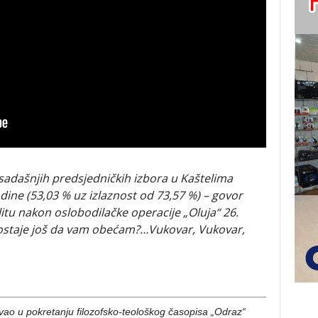
osadašnjih predsjedničkih izbora u Kaštelima
dine (53,03 % uz izlaznost od 73,57 %) – govor
itu nakon oslobodilačke operacije „Oluja“ 26.
eostaje još da vam obećam?…Vukovar, Vukovar,
ovao u pokretanju filozofsko-teološkog časopisa „Odraz“