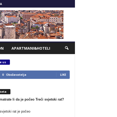
A
ON
APARTMANI&HOTELI
e us
0
Obožavatelja
LIKE
keta
matrate li da je počeo Treći svjetski rat?
svjetski rat je počeo