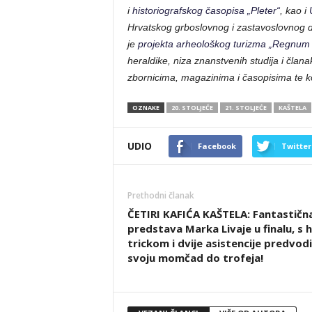
i
historiografskog časopisa „Pleter“
, kao i
Hrvatskog grboslovnog i zastavoslovnog dr
je
projekta arheološkog turizma „Regnum
heraldike, niza znanstvenih studija i član
zbornicima, magazinima i časopisima te ko
OZNAKE
20. STOLJEĆE
21. STOLJEĆE
KAŠTELA
UDIO
Facebook
Twitter
Prethodni članak
ČETIRI KAFIĆA KAŠTELA: Fantastičn
predstava Marka Livaje u finalu, s 
trickom i dvije asistencije predvodi
svoju momčad do trofeja!