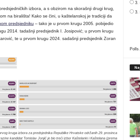
3. 
predsjedničkih izbora, a s obzirom na skorašnji drugi krug,
3.
om na birališta! Kako se čini, u kaštelanskoj je tradiciji da
nom predsjedniku
– tako je u prvom krugu 2005. pobijedio
ugu 2014. tadašnji predsjednik I. Josipović; u prvom krugu
tarović, te u prvom krugu 2024. sadašnji predsjednik Zoran
Polls
Na
prvog kruga izbora za predsjednika Republike Hrvatske održanih 29. prosinca
azine kandidat Tomislav Jonjić je bio treći izbor Kaštelanki i Kaštelana (prema