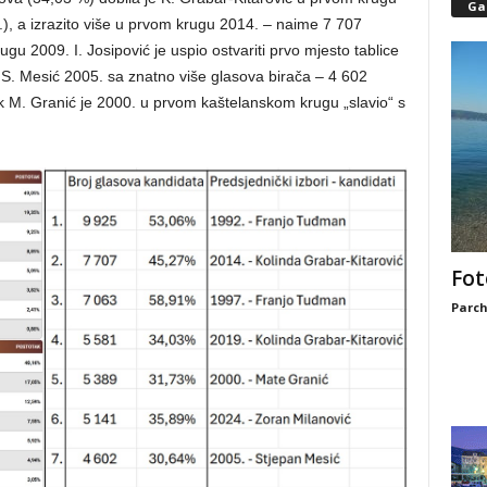
Gal
9.), a izrazito više u prvom krugu 2014. – naime 7 707
gu 2009. I. Josipović je uspio ostvariti prvo mjesto tablice
 S. Mesić 2005. sa znatno više glasova birača – 4 602
 M. Granić je 2000. u prvom kaštelanskom krugu „slavio“ s
Fot
Parch