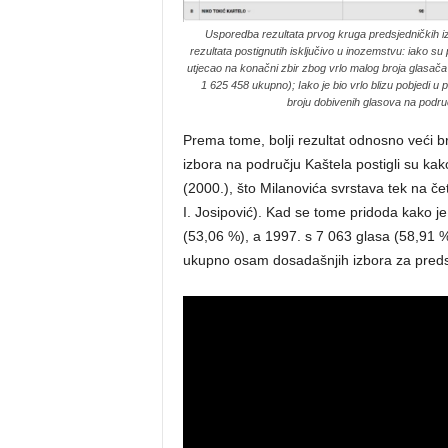
Usporedba rezultata prvog kruga predsjedničkih i
rezultata postignutih isključivo u inozemstvu: iako s
utjecao na konačni zbir zbog vrlo malog broja glasača
1 625 458 ukupno); Iako je bio vrlo blizu pobjedi u 
broju dobivenih glasova na podru
Prema tome, bolji rezultat odnosno veći 
izbora na području Kaštela postigli su kak
(2000.), što Milanovića svrstava tek na četv
I. Josipović). Kad se tome pridoda kako j
(53,06 %), a 1997. s 7 063 glasa (58,91 %),
ukupno osam dosadašnjih izbora za preds