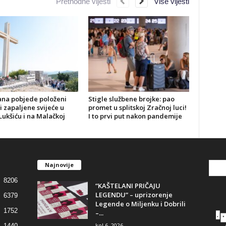
Prethodne vijesti
Više vijesti
ana pobjede položeni
Stigle službene brojke: pao
 i zapaljene svijeće u
promet u splitskoj Zračnoj luci!
Lukšiću i na Malačkoj
I to prvi put nakon pandemije
Najnovije
8206
“KAŠTELANI PRIČAJU
LEGENDU” – uprizorenje
6379
Legende o Miljenku i Dobrili
1752
–...
kol 6, 2026
1440