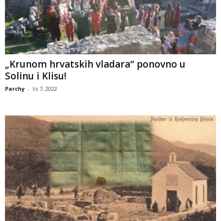
„Krunom hrvatskih vladara“ ponovno u
Solinu i Klisu!
Parchy
-
lis 7, 2022