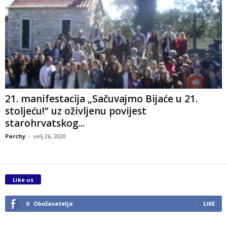
21. manifestacija „Sačuvajmo Bijaće u 21.
stoljeću!“ uz oživljenu povijest
starohrvatskog...
Parchy
-
velj 26, 2020
Like us
0
Obožavatelja
LIKE