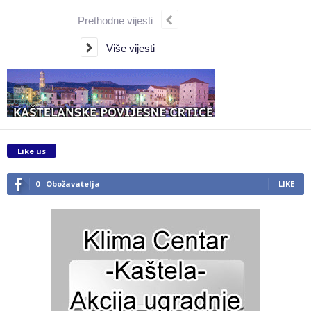
Prethodne vijesti
Više vijesti
Like us
0
Obožavatelja
LIKE