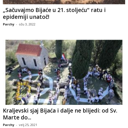
„Sačuvajmo Bijaće u 21. stoljeću“ ratu i
epidemiji unatoč!
Parchy
-
ožu 3, 2022
Kraljevski sjaj Bijaća i dalje ne blijedi: od Sv.
Marte do...
Parchy
-
velj 25, 2021