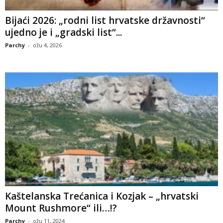
Bijaći 2026: „rodni list hrvatske državnosti“
ujedno je i „gradski list“...
Parchy
-
ožu 4, 2026
Kaštelanska Trećanica i Kozjak – „hrvatski
Mount Rushmore“ ili…!?
Parchy
-
ožu 11, 2024