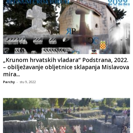
„Krunom hrvatskih vladara“ Podstrana, 2022.
– obilježavanje obljetnice sklapanja Mislavova
mira...
Parchy
-
stu 9, 2022