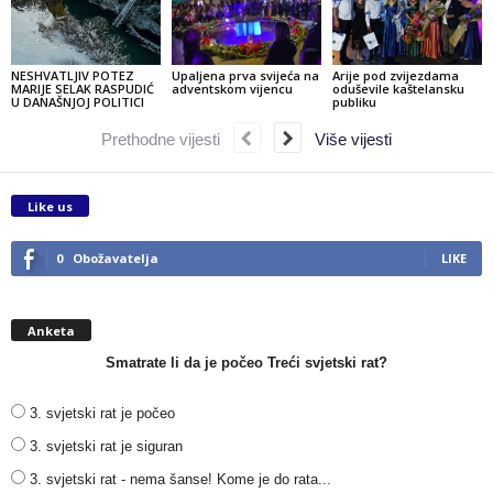
NESHVATLJIV POTEZ
Upaljena prva svijeća na
Arije pod zvijezdama
MARIJE SELAK RASPUDIĆ
adventskom vijencu
oduševile kaštelansku
U DANAŠNJOJ POLITICI
publiku
Prethodne vijesti
Više vijesti
Like us
0
Obožavatelja
LIKE
Anketa
Smatrate li da je počeo Treći svjetski rat?
3. svjetski rat je počeo
3. svjetski rat je siguran
3. svjetski rat - nema šanse! Kome je do rata...