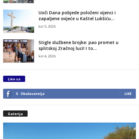
Uoči Dana pobjede položeni vijenci i
zapaljene svijeće u Kaštel Lukšiću...
kol 5, 2026
Stigle službene brojke: pao promet u
splitskoj Zračnoj luci! I to...
kol 4, 2026
Like us
0
Obožavatelja
LIKE
Galerija