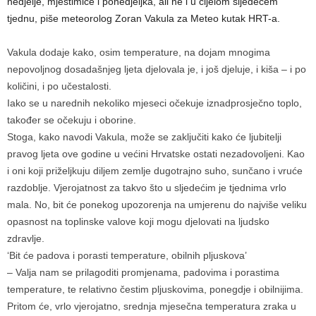
nedjelje, mjestimice i ponedjeljka, ali ne i u cijelom sljedećem
tjednu, piše meteorolog Zoran Vakula za Meteo kutak HRT-a.
Vakula dodaje kako, osim temperature, na dojam mnogima
nepovoljnog dosadašnjeg ljeta djelovala je, i još djeluje, i kiša – i po
količini, i po učestalosti.
Iako se u narednih nekoliko mjeseci očekuje iznadprosječno toplo,
također se očekuju i oborine.
Stoga, kako navodi Vakula, može se zaključiti kako će ljubitelji
pravog ljeta ove godine u većini Hrvatske ostati nezadovoljeni. Kao
i oni koji priželjkuju diljem zemlje dugotrajno suho, sunčano i vruće
razdoblje. Vjerojatnost za takvo što u sljedećim je tjednima vrlo
mala. No, bit će ponekog upozorenja na umjerenu do najviše veliku
opasnost na toplinske valove koji mogu djelovati na ljudsko
zdravlje.
‘Bit će padova i porasti temperature, obilnih pljuskova’
– Valja nam se prilagoditi promjenama, padovima i porastima
temperature, te relativno čestim pljuskovima, ponegdje i obilnijima.
Pritom će, vrlo vjerojatno, srednja mjesečna temperatura zraka u