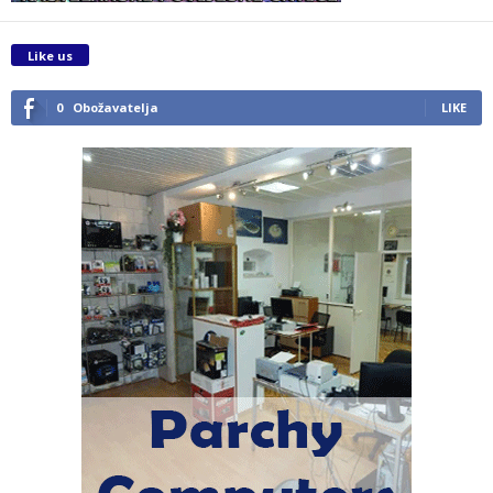
Like us
0
Obožavatelja
LIKE