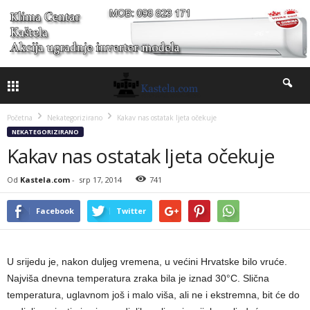
Početna
Nekategorizirano
Kakav nas ostatak ljeta očekuje
NEKATEGORIZIRANO
Kakav nas ostatak ljeta očekuje
Od
Kastela.com
-
srp 17, 2014
741
Facebook
Twitter
U srijedu je, nakon duljeg vremena, u većini Hrvatske bilo vruće.
Najviša dnevna temperatura zraka bila je iznad 30°C. Slična
temperatura, uglavnom još i malo viša, ali ne i ekstremna, bit će do