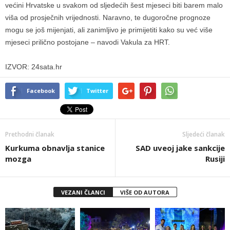
većini Hrvatske u svakom od sljedećih šest mjeseci biti barem malo
viša od prosječnih vrijednosti. Naravno, te dugoročne prognoze
mogu se još mijenjati, ali zanimljivo je primijetiti kako su već više
mjeseci prilično postojane – navodi Vakula za HRT.
IZVOR: 24sata.hr
Facebook
Twitter
Prethodni članak
Sljedeći članak
Kurkuma obnavlja stanice
SAD uveoj jake sankcije
mozga
Rusiji
VEZANI ČLANCI
VIŠE OD AUTORA