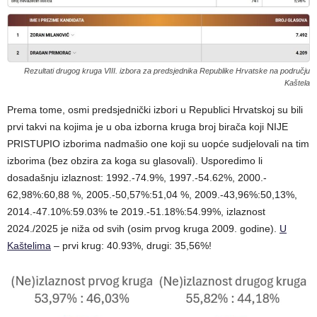
Rezultati drugog kruga VIII. izbora za predsjednika Republike Hrvatske na području
Kaštela
Prema tome, osmi predsjednički izbori u Republici Hrvatskoj su bili
prvi takvi na kojima je u oba izborna kruga broj birača koji NIJE
PRISTUPIO izborima nadmašio one koji su uopće sudjelovali na tim
izborima (bez obzira za koga su glasovali). Usporedimo li
dosadašnju izlaznost: 1992.-74.9%, 1997.-54.62%, 2000.-
62,98%:60,88 %, 2005.-50,57%:51,04 %, 2009.-43,96%:50,13%,
2014.-47.10%:59.03% te 2019.-51.18%:54.99%, izlaznost
2024./2025 je niža od svih (osim prvog kruga 2009. godine).
U
Kaštelima
– prvi krug: 40.93%, drugi: 35,56%!