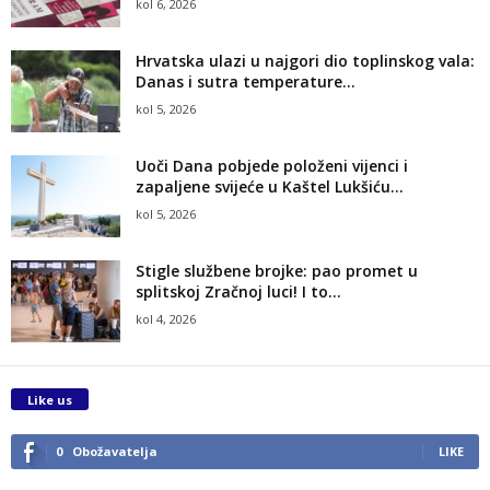
kol 6, 2026
Hrvatska ulazi u najgori dio toplinskog vala:
Danas i sutra temperature...
kol 5, 2026
Uoči Dana pobjede položeni vijenci i
zapaljene svijeće u Kaštel Lukšiću...
kol 5, 2026
Stigle službene brojke: pao promet u
splitskoj Zračnoj luci! I to...
kol 4, 2026
Like us
0
Obožavatelja
LIKE