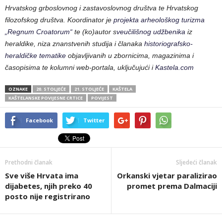
Hrvatskog grboslovnog i zastavoslovnog društva te Hrvatskog
filozofskog društva. Koordinator je
projekta arheološkog turizma
„Regnum Croatorum“
te (ko)autor s
veučilišnog udžbenika
iz
heraldike, niza znanstvenih studija i članaka
historiografsko-
heraldičke tematike
objavljivanih u zbornicima, magazinima i
časopisima te kolumni web-portala, uključujući i
Kastela.com
OZNAKE
20. STOLJEĆE
21. STOLJEĆE
KAŠTELA
KAŠTELANSKE POVIJESNE CRTICE
POVIJEST
Facebook
Twitter
Prethodni članak
Sljedeći članak
Sve više Hrvata ima
Orkanski vjetar paralizirao
dijabetes, njih preko 40
promet prema Dalmaciji
posto nije registrirano