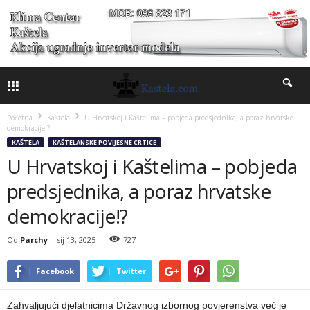
Početna
Kaštela
U Hrvatskoj i Kaštelima – pobjeda predsjednika, a poraz hrvatske
demokracije!?
KAŠTELA
KAŠTELANSKE POVIJESNE CRTICE
U Hrvatskoj i Kaštelima – pobjeda
predsjednika, a poraz hrvatske
demokracije!?
Od
Parchy
-
sij 13, 2025
727
Facebook
Twitter
Zahvaljujući djelatnicima Državnog izbornog povjerenstva već je