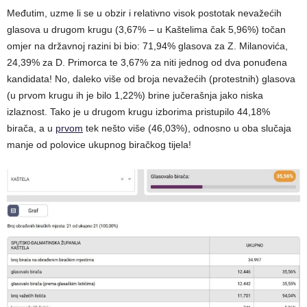
Međutim, uzme li se u obzir i relativno visok postotak nevažećih
glasova u drugom krugu (3,67% – u Kaštelima čak 5,96%) točan
omjer na državnoj razini bi bio: 71,94% glasova za Z. Milanovića,
24,39% za D. Primorca te 3,67% za niti jednog od dva ponuđena
kandidata! No, daleko više od broja nevažećih (protestnih) glasova
(u prvom krugu ih je bilo 1,22%) brine jučerašnja jako niska
izlaznost. Tako je u drugom krugu izborima pristupilo 44,18%
birača, a u
prvom
tek nešto više (46,03%), odnosno u oba slučaja
manje od polovice ukupnog biračkog tijela!