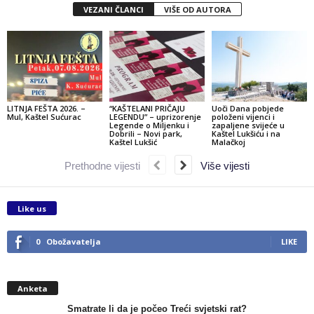
VEZANI ČLANCI
VIŠE OD AUTORA
LITNJA FEŠTA 2026. –
“KAŠTELANI PRIČAJU
Uoči Dana pobjede
Mul, Kaštel Sućurac
LEGENDU” – uprizorenje
položeni vijenci i
Legende o Miljenku i
zapaljene svijeće u
Dobrili – Novi park,
Kaštel Lukšiću i na
Kaštel Lukšić
Malačkoj
Prethodne vijesti
Više vijesti
Like us
0
Obožavatelja
LIKE
Anketa
Smatrate li da je počeo Treći svjetski rat?