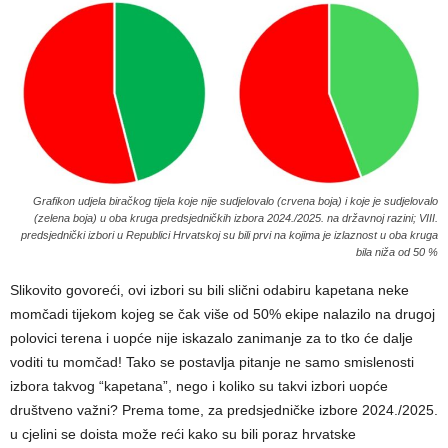
Grafikon udjela biračkog tijela koje nije sudjelovalo (crvena boja) i koje je sudjelovalo
(zelena boja) u oba kruga predsjedničkih izbora 2024./2025. na državnoj razini; VIII.
predsjednički izbori u Republici Hrvatskoj su bili prvi na kojima je izlaznost u oba kruga
bila niža od 50 %
Slikovito govoreći, ovi izbori su bili slični odabiru kapetana neke
momčadi tijekom kojeg se čak više od 50% ekipe nalazilo na drugoj
polovici terena i uopće nije iskazalo zanimanje za to tko će dalje
voditi tu momčad! Tako se postavlja pitanje ne samo smislenosti
izbora takvog “kapetana”, nego i koliko su takvi izbori uopće
društveno važni? Prema tome, za predsjedničke izbore 2024./2025.
u cjelini se doista može reći kako su bili poraz hrvatske