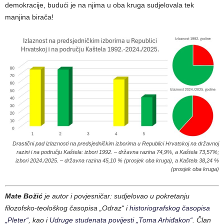
demokracije, budući je na njima u oba kruga sudjelovala tek
manjina birača!
Drastični pad izlaznosti na predsjedničkim izborima u Republici Hrvatskoj na državnoj
razini i na području Kaštela: izbori 1992. – državna razina 74,9%, a Kaštela 73,57%;
izbori 2024./2025. – državna razina 45,10 % (prosjek oba kruga), a Kaštela 38,24 %
(prosjek oba kruga)
Mate Božić
je autor i povjesničar: sudjelovao u pokretanju
filozofsko-teološkog časopisa „Odraz“ i
historiografskog časopisa
„Pleter“
, kao i
Udruge studenata povijesti „Toma Arhiđakon“
. Član