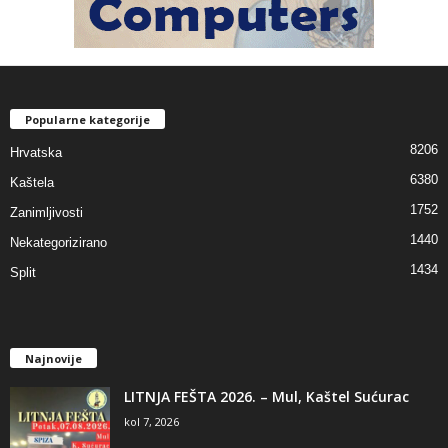
Popularne kategorije
8206
Hrvatska
6380
Kaštela
1752
Zanimljivosti
1440
Nekategorizirano
1434
Split
Najnovije
LITNJA FEŠTA 2026. – Mul, Kaštel Sućurac
kol 7, 2026