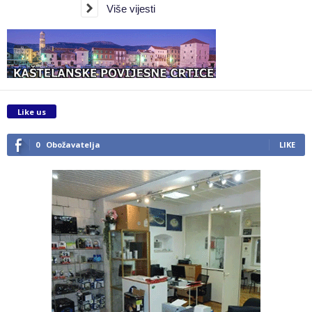
Više vijesti
Like us
0
Obožavatelja
LIKE