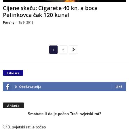
Cijene skaču: Cigarete 40 kn, a boca
Pelinkovca čak 120 kuna!
Parchy
-
lis 9, 2018
1
2
Like us
0
Obožavatelja
LIKE
Anketa
Smatrate li da je počeo Treći svjetski rat?
3. svjetski rat je počeo