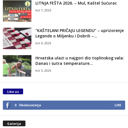
LITNJA FEŠTA 2026. – Mul, Kaštel Sućurac
kol 7, 2026
“KAŠTELANI PRIČAJU LEGENDU” – uprizorenje
Legende o Miljenku i Dobrili –...
kol 6, 2026
Hrvatska ulazi u najgori dio toplinskog vala:
Danas i sutra temperature...
kol 5, 2026
Like us
0
Obožavatelja
LIKE
Galerija