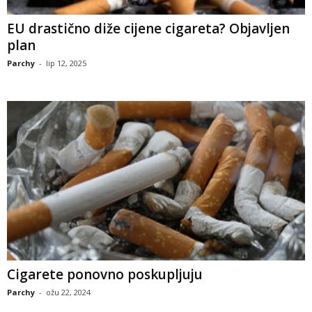
EU drastično diže cijene cigareta? Objavljen
plan
Parchy
-
lip 12, 2025
Cigarete ponovno poskupljuju
Parchy
-
ožu 22, 2024