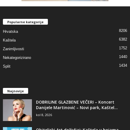
Popularne kategorije
8206
Hrvatska
6382
Kaštela
1752
Zanimljivosti
1440
Nekategorizirano
1434
Split
Najnovije
DOBRILINE GLAZBENE VEČERI – Koncert
Danijele Martinović – Novi park, Kaštel...
kol 8, 2026
Obiteljski Art doživljaj: Kaštela u bojama –