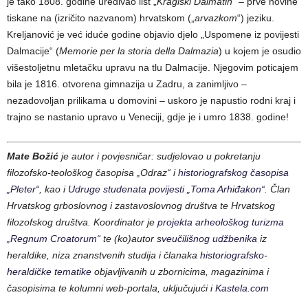
je tako 1808. godine uređivao list „
Kraglski Dalmatin
“ – prve novine
tiskane na (izričito nazvanom) hrvatskom („
arvazkom
“) jeziku.
Kreljanović je već iduće godine objavio djelo „Uspomene iz povijesti
Dalmacije“ (
Memorie per la storia della Dalmazia
) u kojem je osudio
višestoljetnu mletačku upravu na tlu Dalmacije. Njegovim poticajem
bila je 1816. otvorena gimnazija u Zadru, a zanimljivo –
nezadovoljan prilikama u domovini – uskoro je napustio rodni kraj i
trajno se nastanio upravo u Veneciji, gdje je i umro 1838. godine!
Mate Božić
je autor i povjesničar: sudjelovao u pokretanju
filozofsko-teološkog časopisa „Odraz“ i
historiografskog časopisa
„Pleter“
, kao i
Udruge studenata povijesti „Toma Arhiđakon“
. Član
Hrvatskog grboslovnog i zastavoslovnog društva te Hrvatskog
filozofskog društva. Koordinator je
projekta arheološkog turizma
„Regnum Croatorum“
te (ko)autor s
veučilišnog udžbenika
iz
heraldike, niza znanstvenih studija i članaka
historiografsko-
heraldičke tematike
objavljivanih u zbornicima, magazinima i
časopisima te kolumni web-portala, uključujući i
Kastela.com