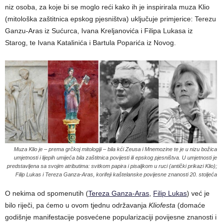
niz osoba, za koje bi se moglo reći kako ih je inspirirala muza Klio
(mitološka zaštitnica epskog pjesništva) uključuje primjerice: Terezu
Ganzu-Aras iz Sućurca, Ivana Kreljanovića i Filipa Lukasa iz
Starog, te Ivana Katalinića i Bartula Poparića iz Novog.
Muza Klio je – prema grčkoj mitologiji – bila kći Zeusa i Mnemozine te je u nizu božica
umjetnosti i lijepih umijeća bila zaštitnica povijesti ili epskog pjesništva. U umjetnosti je
predstavljena sa svojim atributima: svitkom papira i pisaljkom u ruci (antički prikazi Klio);
Filip Lukas i Tereza Ganza-Aras, korifeji kaštelanske povijesne znanosti 20. stoljeća
O nekima od spomenutih (
Tereza Ganza-Aras
,
Filip Lukas
) već je
bilo riječi, pa ćemo u ovom tjednu održavanja
Kliofesta
(domaće
godišnje manifestacije posvećene popularizaciji povijesne znanosti i