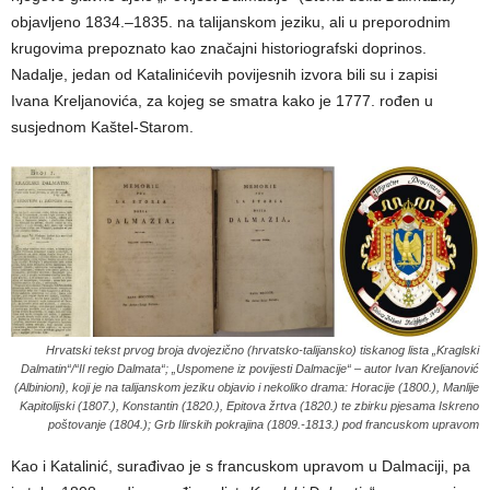
objavljeno 1834.–1835. na talijanskom jeziku, ali u preporodnim
krugovima prepoznato kao značajni historiografski doprinos.
Nadalje, jedan od Katalinićevih povijesnih izvora bili su i zapisi
Ivana Kreljanovića, za kojeg se smatra kako je 1777. rođen u
susjednom Kaštel-Starom.
Hrvatski tekst prvog broja dvojezično (hrvatsko-talijansko) tiskanog lista „Kraglski
Dalmatin“/“Il regio Dalmata“; „Uspomene iz povijesti Dalmacije“ – autor Ivan Kreljanović
(Albinioni), koji je na talijanskom jeziku objavio i nekoliko drama: Horacije (1800.), Manlije
Kapitolijski (1807.), Konstantin (1820.), Epitova žrtva (1820.) te zbirku pjesama Iskreno
poštovanje (1804.); Grb Ilirskih pokrajina (1809.-1813.) pod francuskom upravom
Kao i Katalinić, surađivao je s francuskom upravom u Dalmaciji, pa