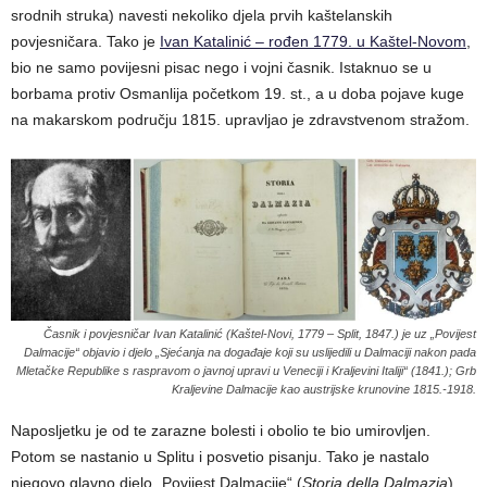
srodnih struka) navesti nekoliko djela prvih kaštelanskih
povjesničara. Tako je
Ivan Katalinić – rođen 1779. u Kaštel-Novom
,
bio ne samo povijesni pisac nego i vojni časnik. Istaknuo se u
borbama protiv Osmanlija početkom 19. st., a u doba pojave kuge
na makarskom području 1815. upravljao je zdravstvenom stražom.
Časnik i povjesničar Ivan Katalinić (Kaštel-Novi, 1779 – Split, 1847.) je uz „Povijest
Dalmacije“ objavio i djelo „Sjećanja na događaje koji su uslijedili u Dalmaciji nakon pada
Mletačke Republike s raspravom o javnoj upravi u Veneciji i Kraljevini Italiji“ (1841.); Grb
Kraljevine Dalmacije kao austrijske krunovine 1815.-1918.
Naposljetku je od te zarazne bolesti i obolio te bio umirovljen.
Potom se nastanio u Splitu i posvetio pisanju. Tako je nastalo
njegovo glavno djelo „Povijest Dalmacije“ (
Storia della Dalmazia
)