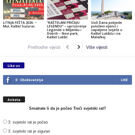
LITNJA FEŠTA 2026. –
“KAŠTELANI PRIČAJU
Uoči Dana pobjede
Mul, Kaštel Sućurac
LEGENDU” – uprizorenje
položeni vijenci i
Legende o Miljenku i
zapaljene svijeće u
Dobrili – Novi park,
Kaštel Lukšiću i na
Kaštel Lukšić
Malačkoj
Prethodne vijesti
Više vijesti
Like us
0
Obožavatelja
LIKE
Anketa
Smatrate li da je počeo Treći svjetski rat?
3. svjetski rat je počeo
3. svjetski rat je siguran