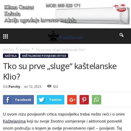
Početna
Kaštela
Tko su prve „sluge“ kaštelanske Klio?
KAŠTELA
KAŠTELANSKE POVIJESNE CRTICE
Tko su prve „sluge“ kaštelanske
Klio?
Od
Parchy
-
svi 12, 2025
632
Facebook
Twitter
U ovom nizu povijesnih crtica naposljetku treba nešto reći i o onim
Kaštelanima
koji su svoje životno usmjerenje i aktivnosti posvetili
onom području o kojem je ovdje prvenstveno riječ – povijesti. Taj