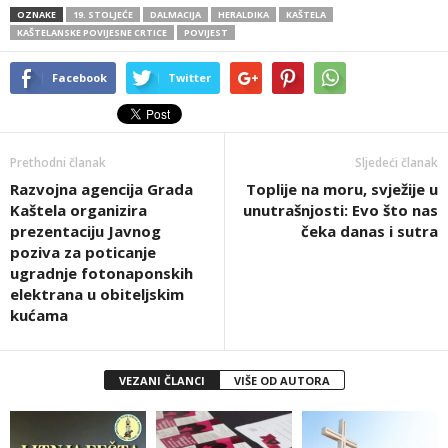
OZNAKE
19. STOLJEĆE
DALMACIJA
HERALDIKA
KAŠTELA
KAŠTELANSKE POVIJESNE CRTICE
POVIJEST
Facebook
Twitter
Prethodni članak
Sljedeći članak
Razvojna agencija Grada
Toplije na moru, svježije u
Kaštela organizira
unutrašnjosti: Evo što nas
prezentaciju Javnog
čeka danas i sutra
poziva za poticanje
ugradnje fotonaponskih
elektrana u obiteljskim
kućama
VEZANI ČLANCI
VIŠE OD AUTORA