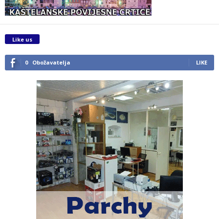
Like us
0
Obožavatelja
LIKE